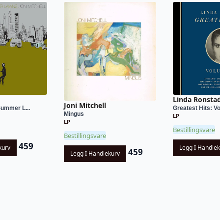
Linda Ronsta
Joni Mitchell
Summer L...
Greatest Hits: Vo
Mingus
LP
LP
Bestillingsvare
Bestillingsvare
459
kurv
Legg I Handle
459
Legg I Handlekurv