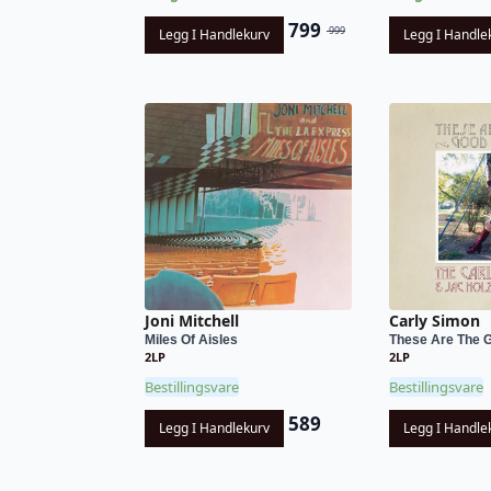
799
999
Legg I Handlekurv
Legg I Handle
Opprinnelig
Nåværende
pris
pris
var:
er:
kr 999.
kr 799.
Joni Mitchell
Carly Simon
Miles Of Aisles
These Are The Go
2LP
2LP
Bestillingsvare
Bestillingsvare
589
Legg I Handlekurv
Legg I Handle