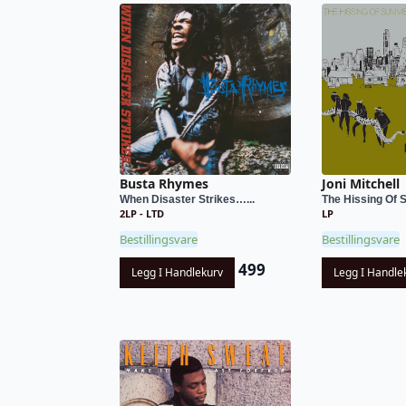
Busta Rhymes
Joni Mitchell
When Disaster Strikes…...
The Hissing Of 
2LP - LTD
LP
Bestillingsvare
Bestillingsvare
499
Legg I Handlekurv
Legg I Handle