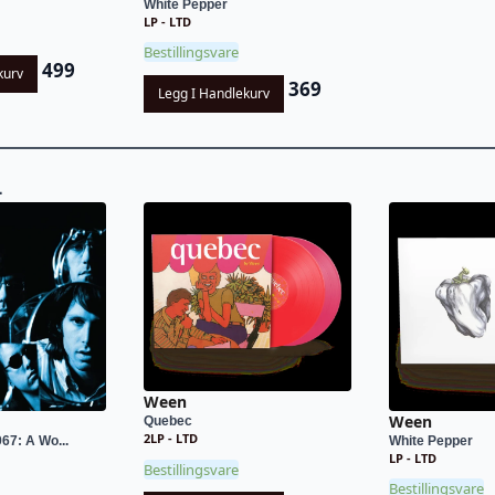
White Pepper
LP - LTD
Bestillingsvare
499
kurv
369
Legg I Handlekurv
L
Ween
Ween
Quebec
2LP - LTD
67: A Wo...
White Pepper
LP - LTD
Bestillingsvare
Bestillingsvare