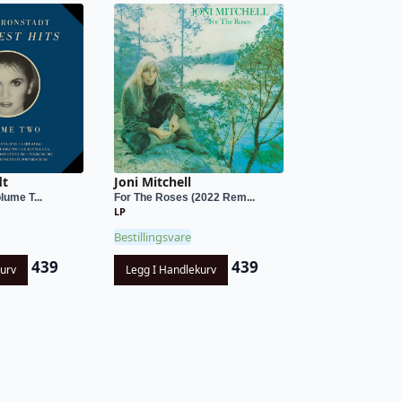
dt
Joni Mitchell
lume T...
For The Roses (2022 Rem...
LP
Bestillingsvare
439
439
kurv
Legg I Handlekurv