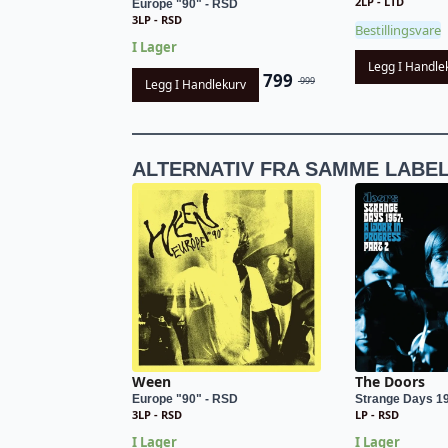
2LP - LTD
Europe "90" - RSD
3LP - RSD
Bestillingsvare
I Lager
Legg I Handle
799
999
Legg I Handlekurv
Opprinnelig
Nåværende
pris
pris
var:
er:
kr 999.
kr 799.
ALTERNATIV FRA SAMME LABE
Ween
The Doors
Europe "90" - RSD
Strange Days 19
3LP - RSD
LP - RSD
I Lager
I Lager