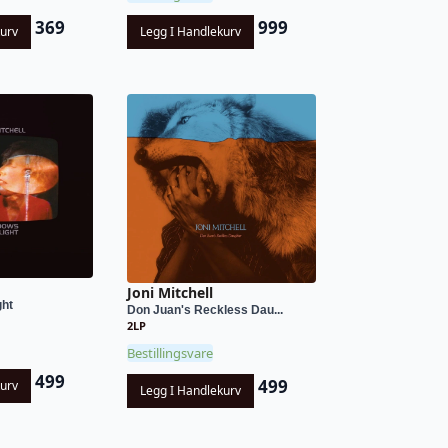
369
999
kurv
Legg I Handlekurv
Joni Mitchell
ght
Don Juan's Reckless Dau...
2LP
Bestillingsvare
499
499
kurv
Legg I Handlekurv