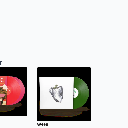
T
Ween