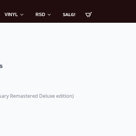
SALG!
VINYL
RSD
s
rsary Remastered Deluxe edition)