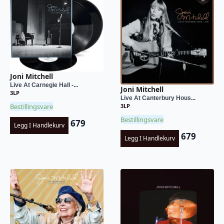
Joni Mitchell
Live At Carnegie Hall -...
Joni Mitchell
3LP
Live At Canterbury Hous...
3LP
Bestillingsvare
Bestillingsvare
679
Legg I Handlekurv
679
Legg I Handlekurv