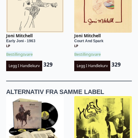
Joni Mitchell
Joni Mitchell
Early Joni - 1963
Court And Spark
LP
LP
Bestillingsvare
Bestillingsvare
329
329
Legg I Handlekurv
Legg I Handlekurv
ALTERNATIV FRA SAMME LABEL