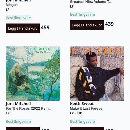
Greatest Hits: Volume T...
Mingus
LP
LP
Bestillingsvare
Bestillingsvare
439
Legg I Handlekurv
459
Legg I Handlekurv
Joni Mitchell
Keith Sweat
For The Roses (2022 Rem...
Make It Last Forever
LP
LP - LTD
Bestillingsvare
Bestillingsvare