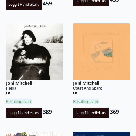
Legg I Handlekurv
459
Legg I Handlekurv
Joni Mitchell
Joni Mitchell
Hejira
Court And Spark
LP
LP
Bestillingsvare
Bestillingsvare
389
369
Legg I Handlekurv
Legg I Handlekurv