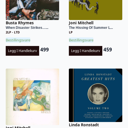
Busta Rhymes
Joni Mitchell
When Disaster Strikes…...
The Hissing Of Summer L...
2LP - LTD
LP
Bestillingsvare
Bestillingsvare
499
459
Legg I Handlekurv
Legg I Handlekurv
Linda Ronstadt
Joni Mitchell