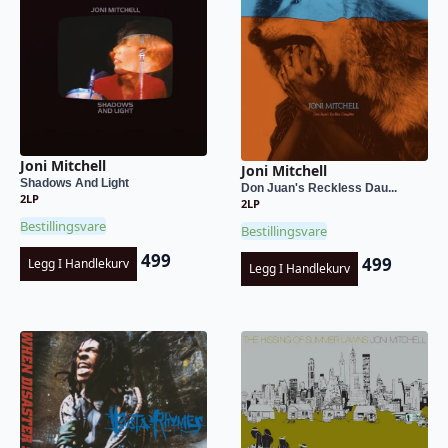
Joni Mitchell
Joni Mitchell
Shadows And Light
Don Juan's Reckless Dau...
2LP
2LP
Bestillingsvare
Bestillingsvare
499
499
Legg I Handlekurv
Legg I Handlekurv