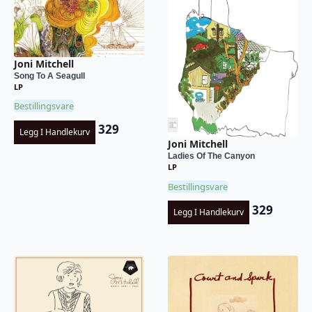
Joni Mitchell
Song To A Seagull
LP
Bestillingsvare
329
Legg I Handlekurv
Joni Mitchell
Ladies Of The Canyon
LP
Bestillingsvare
329
Legg I Handlekurv