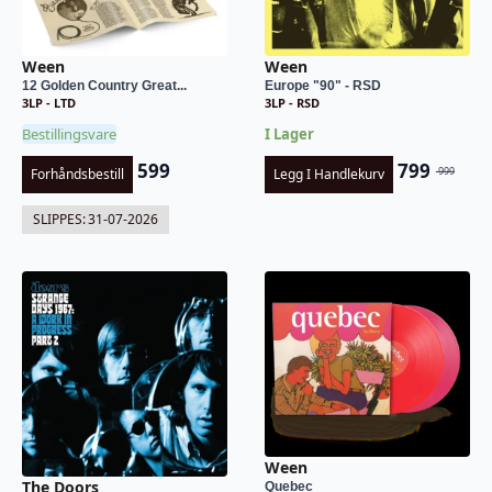
Ween
Ween
12 Golden Country Great...
Europe "90" - RSD
3LP - LTD
3LP - RSD
Bestillingsvare
I Lager
599
799
999
Forhåndsbestill
Legg I Handlekurv
Opprinnel
Nåværend
pris
pris
SLIPPES:
31-07-2026
var:
er:
kr 999.
kr 799.
Ween
The Doors
Quebec