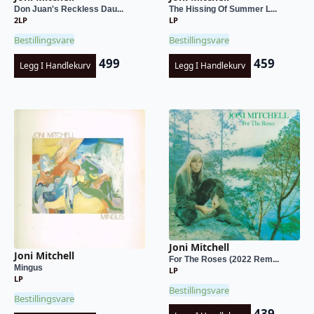
Don Juan's Reckless Dau...
The Hissing Of Summer L...
2LP
LP
Bestillingsvare
Bestillingsvare
499
459
Legg I Handlekurv
Legg I Handlekurv
Joni Mitchell
Joni Mitchell
For The Roses (2022 Rem...
Mingus
LP
LP
Bestillingsvare
Bestillingsvare
439