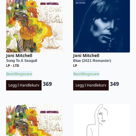
Joni Mitchell
Joni Mitchell
Song To A Seagull
Blue (2021 Remaster)
LP - LTD
LP
Bestillingsvare
Bestillingsvare
369
349
Legg I Handlekurv
Legg I Handlekurv