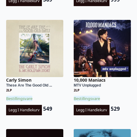
Legg I Handlekurv
Legg I Handlekurv
Carly Simon
10,000 Maniacs
These Are The Good Old ...
MTV Unplugged
2LP
2LP
Bestillingsvare
Bestillingsvare
549
529
Legg I Handlekurv
Legg I Handlekurv