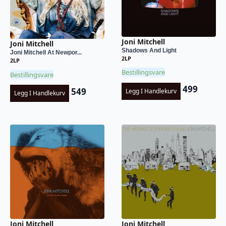
Joni Mitchell
Joni Mitchell
Shadows And Light
Joni Mitchell At Newpor...
2LP
2LP
Bestillingsvare
Bestillingsvare
499
549
Legg I Handlekurv
Legg I Handlekurv
Joni Mitchell
Joni Mitchell