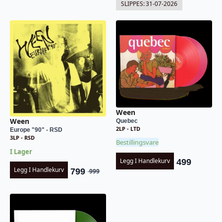
SLIPPES:
31-07-2026
Ween
Ween
Quebec
2LP - LTD
Europe "90" - RSD
3LP - RSD
Bestillingsvare
I Lager
Legg I Handlekurv
499
Legg I Handlekurv
799
999
Opprinnelig
Nåværende
pris
pris
var:
er:
kr 999.
kr 799.