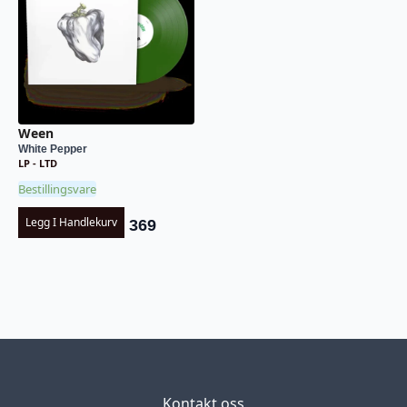
Ween
White Pepper
LP - LTD
Bestillingsvare
Legg I Handlekurv
369
Kontakt oss