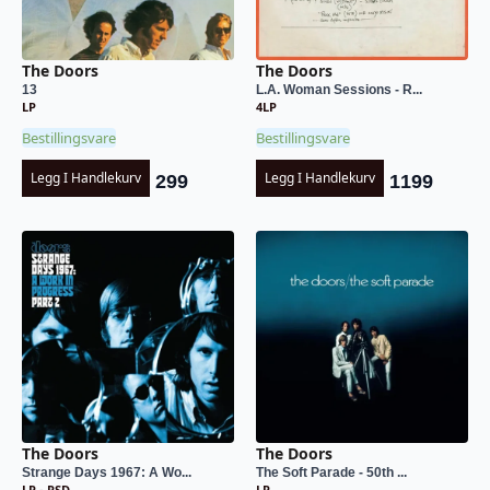
The Doors
The Doors
13
L.A. Woman Sessions - R...
LP
4LP
Bestillingsvare
Bestillingsvare
Legg I Handlekurv
Legg I Handlekurv
299
1199
The Doors
The Doors
Strange Days 1967: A Wo...
The Soft Parade - 50th ...
LP - RSD
LP