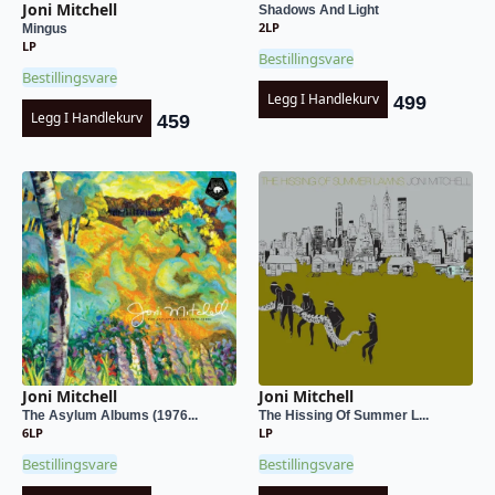
Joni Mitchell
Shadows And Light
2LP
Mingus
LP
Bestillingsvare
Bestillingsvare
Legg I Handlekurv
499
Legg I Handlekurv
459
Joni Mitchell
Joni Mitchell
The Asylum Albums (1976...
The Hissing Of Summer L...
6LP
LP
Bestillingsvare
Bestillingsvare