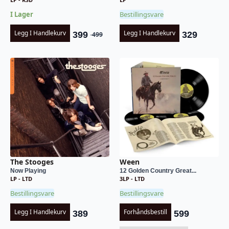
I Lager
Bestillingsvare
Legg I Handlekurv
Legg I Handlekurv
399
329
499
Opprinnelig
Nåværende
pris
pris
var:
er:
kr 499.
kr 399.
The Stooges
Ween
Now Playing
12 Golden Country Great...
LP - LTD
3LP - LTD
Bestillingsvare
Bestillingsvare
Legg I Handlekurv
Forhåndsbestill
389
599