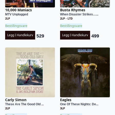
10,000 Maniacs
Busta Rhymes
MTV Unplugged
When Disaster Strikes…...
2LP
2LP - LTD
Bestillingsvare
Bestillingsvare
Legg I Handlekurv
Legg I Handlekurv
529
499
Carly Simon
Eagles
These Are The Good Old ...
One Of These Nights: De...
2LP
3LP