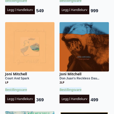
Bestillingsvare
Bestillingsvare
Legg I Handlekurv
Legg I Handlekurv
549
999
Joni Mitchell
Joni Mitchell
Court And Spark
Don Juan's Reckless Dau...
LP
2LP
Bestillingsvare
Bestillingsvare
Legg I Handlekurv
Legg I Handlekurv
369
499