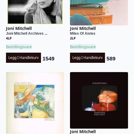
Joni Mitchell
Joni Mitchell
Joni Mitchell Archives ...
Miles Of Aisles
4LP
2LP
Bestillingsvare
Bestillingsvare
Legg I Handlekurv
Legg I Handlekurv
1549
589
Joni Mitchell