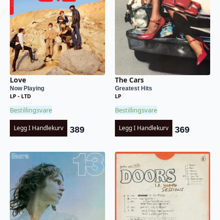
Love
The Cars
Now Playing
Greatest Hits
LP - LTD
LP
Bestillingsvare
Bestillingsvare
Legg I Handlekurv
Legg I Handlekurv
389
369