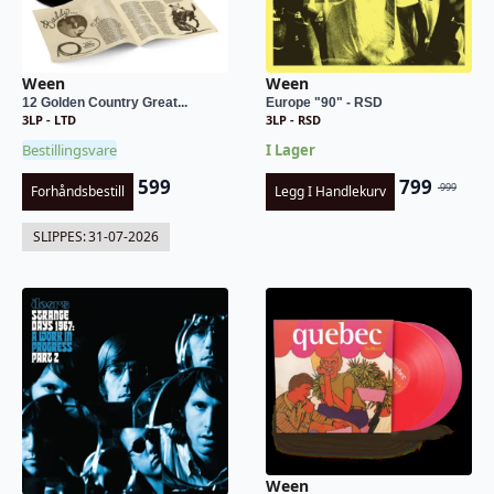
Ween
Ween
12 Golden Country Great...
Europe "90" - RSD
3LP - LTD
3LP - RSD
Bestillingsvare
I Lager
599
799
999
Forhåndsbestill
Legg I Handlekurv
Opprinnel
Nåværend
pris
pris
SLIPPES:
31-07-2026
var:
er:
kr 999.
kr 799.
Ween