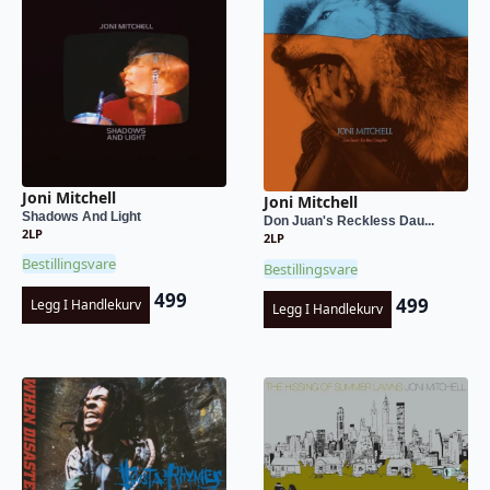
Joni Mitchell
Joni Mitchell
Shadows And Light
Don Juan's Reckless Dau...
2LP
2LP
Bestillingsvare
Bestillingsvare
499
499
Legg I Handlekurv
Legg I Handlekurv