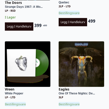
The Doors
Quebec
2LP - LTD
Strange Days 1967: A Wo...
LP - RSD
Bestillingsvare
I Lager
499
Legg I Handlekurv
399
499
Legg I Handlekurv
Opprinnelig
Nåværende
pris
pris
var:
er:
kr 499.
kr 399.
Ween
Eagles
White Pepper
One Of These Nights: De...
LP - LTD
3LP
Bestillingsvare
Bestillingsvare