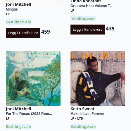
Linda Ronstadt
Joni Mitchell
Greatest Hits: Volume T...
Mingus
LP
LP
Bestillingsvare
Bestillingsvare
439
Legg I Handlekurv
459
Legg I Handlekurv
Joni Mitchell
Keith Sweat
For The Roses (2022 Rem...
Make It Last Forever
LP
LP - LTD
Bestillingsvare
Bestillingsvare