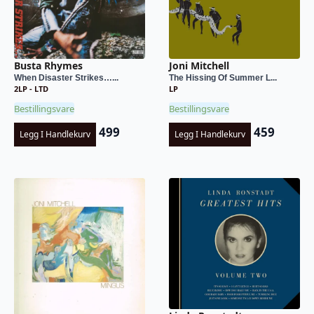
Busta Rhymes
Joni Mitchell
When Disaster Strikes…...
The Hissing Of Summer L...
2LP - LTD
LP
Bestillingsvare
Bestillingsvare
499
459
Legg I Handlekurv
Legg I Handlekurv