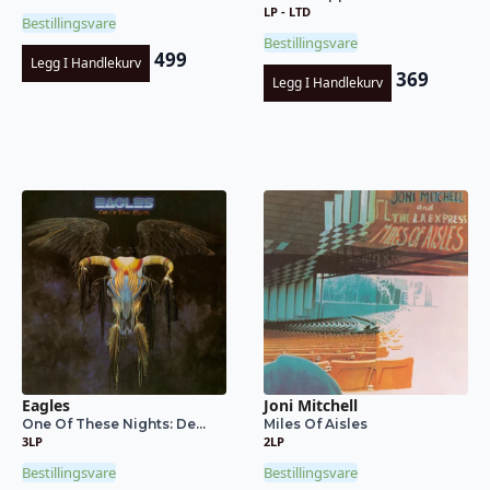
LP - LTD
Bestillingsvare
Bestillingsvare
499
Legg I Handlekurv
369
Legg I Handlekurv
Eagles
Joni Mitchell
One Of These Nights: De...
Miles Of Aisles
3LP
2LP
Bestillingsvare
Bestillingsvare