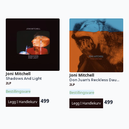
Joni Mitchell
Joni Mitchell
Shadows And Light
Don Juan's Reckless Dau...
2LP
2LP
Bestillingsvare
Bestillingsvare
499
499
Legg I Handlekurv
Legg I Handlekurv