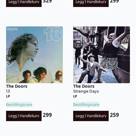
329
299
Legg I Handlekurv
Legg I Handlekurv
The Doors
The Doors
13
Strange Days
LP
LP
Bestillingsvare
Bestillingsvare
299
259
Legg I Handlekurv
Legg I Handlekurv