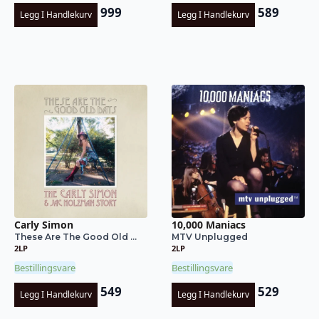
999
589
Legg I Handlekurv
Legg I Handlekurv
Carly Simon
10,000 Maniacs
These Are The Good Old ...
MTV Unplugged
2LP
2LP
Bestillingsvare
Bestillingsvare
549
529
Legg I Handlekurv
Legg I Handlekurv