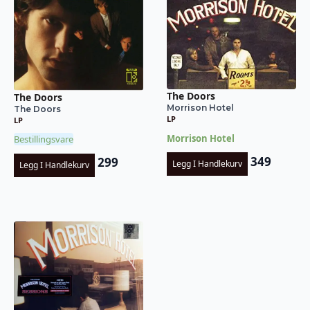
The Doors
The Doors
Morrison Hotel
The Doors
LP
LP
Morrison Hotel
Bestillingsvare
349
299
Legg I Handlekurv
Legg I Handlekurv