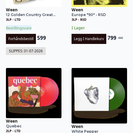
Ween
Ween
12 Golden Country Great...
Europe "90" - RSD
3LP - LTD
3LP - RSD
Bestillingsvare
I Lager
599
799
999
Forhåndsbestill
Legg I Handlekurv
Opprinnel
Nåværend
pris
pris
SLIPPES:
31-07-2026
var:
er:
kr 999.
kr 799.
Ween
Ween
Quebec
2LP - LTD
White Pepper