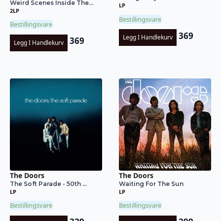
Weird Scenes Inside The...
LP
2LP
Bestillingsvare
Bestillingsvare
369
Legg I Handlekurv
369
Legg I Handlekurv
The Doors
The Doors
The Soft Parade - 50th ...
Waiting For The Sun
LP
LP
Bestillingsvare
Bestillingsvare