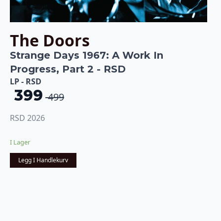
The Doors
Strange Days 1967: A Work In
Progress, Part 2 - RSD
LP - RSD
399
499
Opprinnelig
Nåværende
pris
pris
RSD 2026
var:
er:
I Lager
kr 499.
kr 399.
Legg I Handlekurv