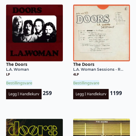
The Doors
The Doors
L.A. Woman
L.A. Woman Sessions - R...
LP
4LP
Bestillingsvare
Bestillingsvare
259
1199
Legg I Handlekurv
Legg I Handlekurv