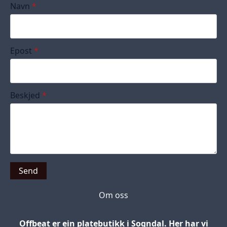
Navn
*
Epost
*
Beskjed
*
Send
Om oss
Offbeat er ein platebutikk i Sogndal. Her har vi