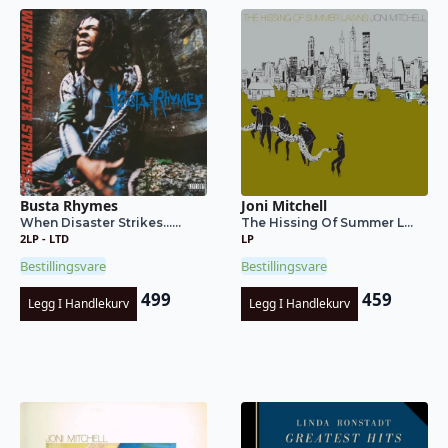
Busta Rhymes
Joni Mitchell
When Disaster Strikes…...
The Hissing Of Summer L...
2LP - LTD
LP
Bestillingsvare
Bestillingsvare
499
459
Legg I Handlekurv
Legg I Handlekurv