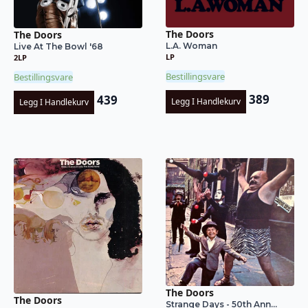
The Doors
The Doors
L.A. Woman
Live At The Bowl '68
LP
2LP
Bestillingsvare
Bestillingsvare
389
439
Legg I Handlekurv
Legg I Handlekurv
The Doors
The Doors
Strange Days - 50th Ann...