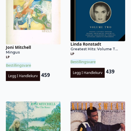
Linda Ronstadt
Joni Mitchell
Greatest Hits: Volume T...
Mingus
LP
LP
Bestillingsvare
Bestillingsvare
439
Legg I Handlekurv
459
Legg I Handlekurv