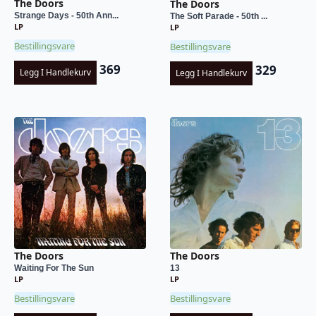
The Doors
The Doors
Strange Days - 50th Ann...
The Soft Parade - 50th ...
LP
LP
Bestillingsvare
Bestillingsvare
369
329
Legg I Handlekurv
Legg I Handlekurv
The Doors
The Doors
Waiting For The Sun
13
LP
LP
Bestillingsvare
Bestillingsvare