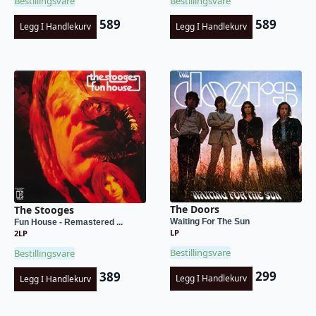
Bestillingsvare
Bestillingsvare
589
589
Legg I Handlekurv
Legg I Handlekurv
The Doors
The Stooges
Waiting For The Sun
Fun House - Remastered ...
LP
2LP
Bestillingsvare
Bestillingsvare
299
389
Legg I Handlekurv
Legg I Handlekurv