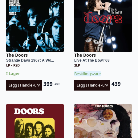
The Doors
The Doors
Strange Days 1967: A Wo...
Live At The Bowl '68
LP - RSD
2LP
I Lager
Bestillingsvare
399
439
499
Legg I Handlekurv
Legg I Handlekurv
Opprinnelig
Nåværende
pris
pris
var:
er:
kr 499.
kr 399.