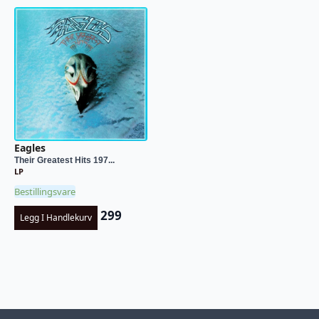
Eagles
Their Greatest Hits 197...
LP
Bestillingsvare
299
Legg I Handlekurv