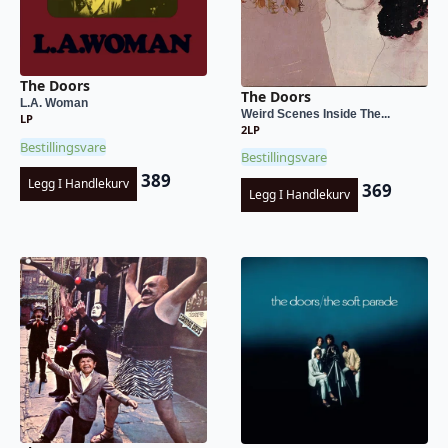
The Doors
The Doors
L.A. Woman
Weird Scenes Inside The...
LP
2LP
Bestillingsvare
Bestillingsvare
389
Legg I Handlekurv
369
Legg I Handlekurv