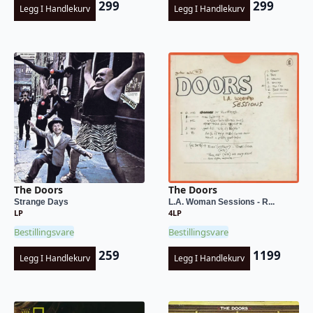
299
299
Legg I Handlekurv
Legg I Handlekurv
The Doors
The Doors
Strange Days
L.A. Woman Sessions - R...
LP
4LP
Bestillingsvare
Bestillingsvare
259
1199
Legg I Handlekurv
Legg I Handlekurv