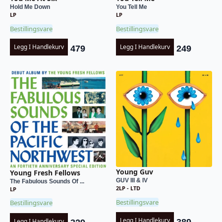
Hold Me Down
You Tell Me
LP
LP
Bestillingsvare
Bestillingsvare
Legg I Handlekurv
Legg I Handlekurv
479
249
Young Guv
Young Fresh Fellows
GUV III & IV
The Fabulous Sounds Of ...
2LP - LTD
LP
Bestillingsvare
Bestillingsvare
Legg I Handlekurv
389
Legg I Handlekurv