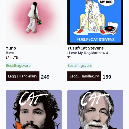
Yuno
Yusuf/Cat Stevens
Blest
I Love My Dog/Matthew &...
LP - LTD
7"
Bestillingsvare
Bestillingsvare
Legg I Handlekurv
Legg I Handlekurv
249
159