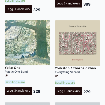
Bestillingsvare
Legg I Handlekurv
389
Legg I Handlekurv
329
Yoko Ono
Yorkston / Thorne / Khan
Plastic Ono Band
Everything Sacred
LP
LP
Bestillingsvare
Bestillingsvare
Legg I Handlekurv
329
Legg I Handlekurv
279