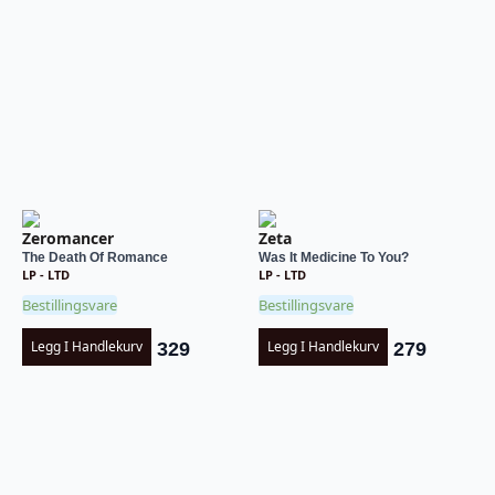
Zeromancer
Zeta
The Death Of Romance
Was It Medicine To You?
LP - LTD
LP - LTD
Bestillingsvare
Bestillingsvare
Legg I Handlekurv
Legg I Handlekurv
329
279