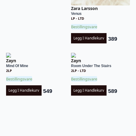
Zara Larsson
Venus
LP - LTD
Bestillingsvare
Legg I Handlekurv
389
Zayn
Zayn
Mind Of Mine
Room Under The Stairs
2LP
2LP - LTD
Bestillingsvare
Bestillingsvare
Legg I Handlekurv
Legg I Handlekurv
549
589