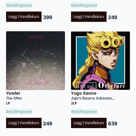
Bestillingsvare
Bestillingsvare
Legg I Handlekurv
Legg I Handlekurv
399
249
Yugo Kanno
Yowler
Jojo's Bizarre Adventur...
The Offer
2LP
LP
Bestillingsvare
Bestillingsvare
Legg I Handlekurv
Legg I Handlekurv
639
249