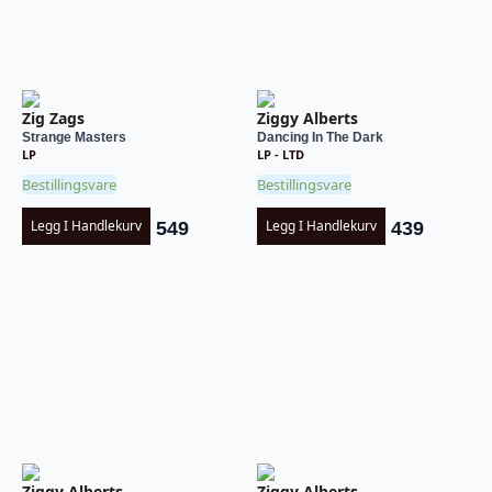
Zig Zags
Ziggy Alberts
Strange Masters
Dancing In The Dark
LP
LP - LTD
Bestillingsvare
Bestillingsvare
Legg I Handlekurv
Legg I Handlekurv
549
439
Ziggy Alberts
Ziggy Alberts