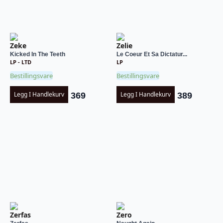
Zeke
Zelie
Kicked In The Teeth
Le Coeur Et Sa Dictatur...
LP - LTD
LP
Bestillingsvare
Bestillingsvare
Legg I Handlekurv
Legg I Handlekurv
369
389
Zerfas
Zero