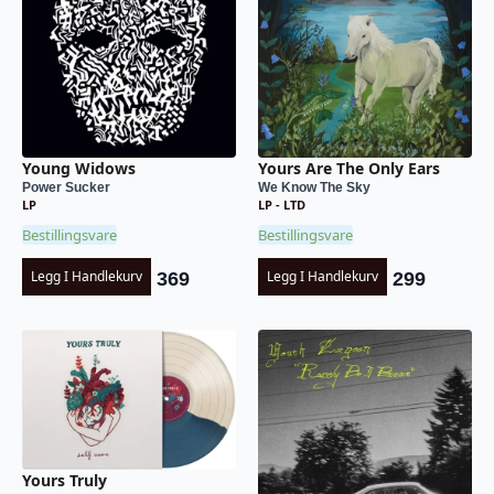
Young Widows
Yours Are The Only Ears
Power Sucker
We Know The Sky
LP
LP - LTD
Bestillingsvare
Bestillingsvare
Legg I Handlekurv
Legg I Handlekurv
369
299
Yours Truly