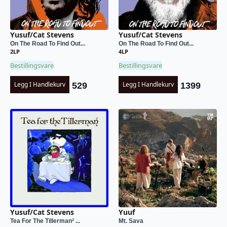
Yusuf/Cat Stevens
Yusuf/Cat Stevens
On The Road To Find Out...
On The Road To Find Out...
2LP
4LP
Bestillingsvare
Bestillingsvare
Legg I Handlekurv
Legg I Handlekurv
529
1399
Yusuf/Cat Stevens
Yuuf
Tea For The Tillerman² ...
Mt. Sava