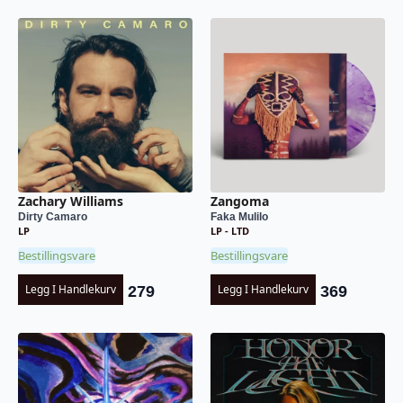
Zachary Williams
Zangoma
Dirty Camaro
Faka Mulilo
LP
LP - LTD
Bestillingsvare
Bestillingsvare
Legg I Handlekurv
Legg I Handlekurv
279
369