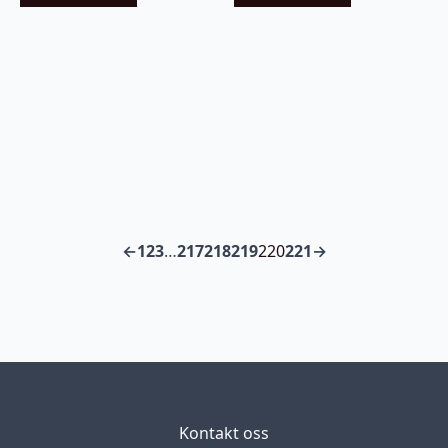
←
1
2
3
…
217
218
219
220
221
→
Kontakt oss