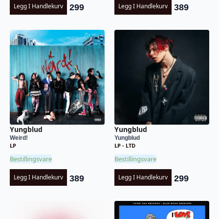
Legg I Handlekurv
Legg I Handlekurv
299
389
Yungblud
Yungblud
Weird!
Yungblud
LP
LP - LTD
Bestillingsvare
Bestillingsvare
Legg I Handlekurv
Legg I Handlekurv
389
299