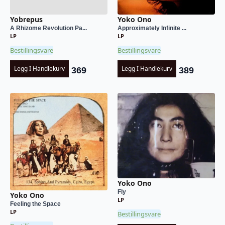
Yobrepus
Yoko Ono
A Rhizome Revolution Pa...
Approximately Infinite ...
LP
LP
Bestillingsvare
Bestillingsvare
Legg I Handlekurv
Legg I Handlekurv
369
389
Yoko Ono
Fly
Yoko Ono
LP
Feeling the Space
LP
Bestillingsvare