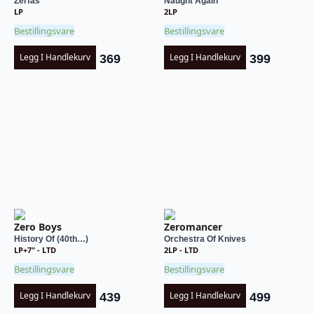
Zerfas
Naught Again
LP
2LP
Bestillingsvare
Bestillingsvare
Legg I Handlekurv
Legg I Handlekurv
369
399
Zero Boys
Zeromancer
History Of (40th…)
Orchestra Of Knives
LP+7" - LTD
2LP - LTD
Bestillingsvare
Bestillingsvare
Legg I Handlekurv
Legg I Handlekurv
439
499