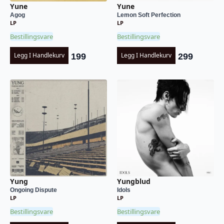
Yune
Yune
Agog
Lemon Soft Perfection
LP
LP
Bestillingsvare
Bestillingsvare
Legg I Handlekurv
Legg I Handlekurv
199
299
Yung
Yungblud
Ongoing Dispute
Idols
LP
LP
Bestillingsvare
Bestillingsvare