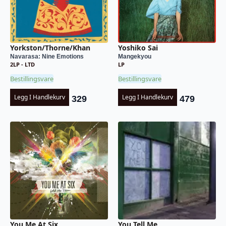
Yorkston/Thorne/Khan
Yoshiko Sai
Navarasa: Nine Emotions
Mangekyou
2LP - LTD
LP
Bestillingsvare
Bestillingsvare
Legg I Handlekurv
Legg I Handlekurv
329
479
You Me At Six
You Tell Me