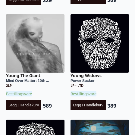
329
Young The Giant
Young Widows
Mind Over Matter: 10th ...
Power Sucker
2LP
LP - LTD
Bestillingsvare
Bestillingsvare
Legg I Handlekurv
Legg I Handlekurv
589
389