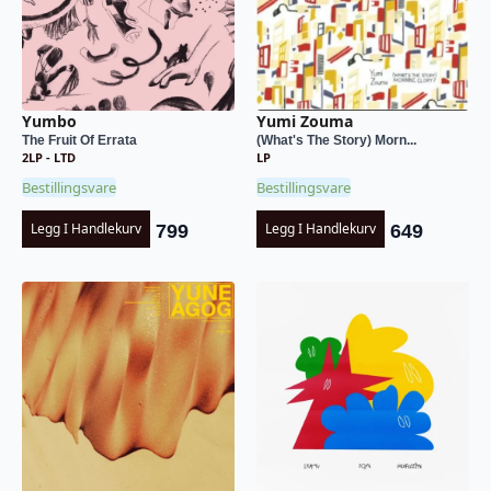
Yumbo
Yumi Zouma
The Fruit Of Errata
(What's The Story) Morn...
2LP - LTD
LP
Bestillingsvare
Bestillingsvare
Legg I Handlekurv
Legg I Handlekurv
799
649