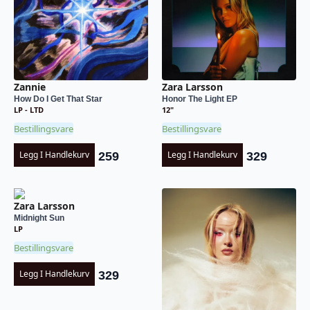
Zannie
Zara Larsson
How Do I Get That Star
Honor The Light EP
LP - LTD
12"
Bestillingsvare
Bestillingsvare
Legg I Handlekurv
Legg I Handlekurv
259
329
Zara Larsson
Midnight Sun
LP
Bestillingsvare
Legg I Handlekurv
329