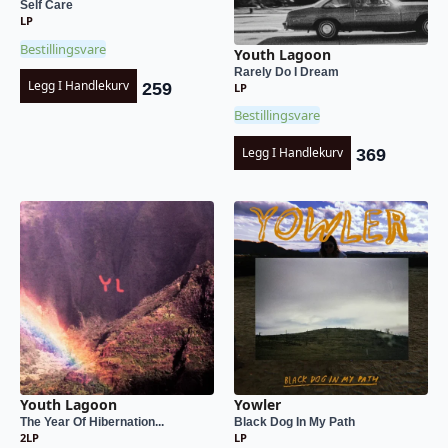
Self Care
LP
Bestillingsvare
Youth Lagoon
Rarely Do I Dream
Legg I Handlekurv
259
LP
Bestillingsvare
Legg I Handlekurv
369
Youth Lagoon
Yowler
The Year Of Hibernation...
Black Dog In My Path
2LP
LP