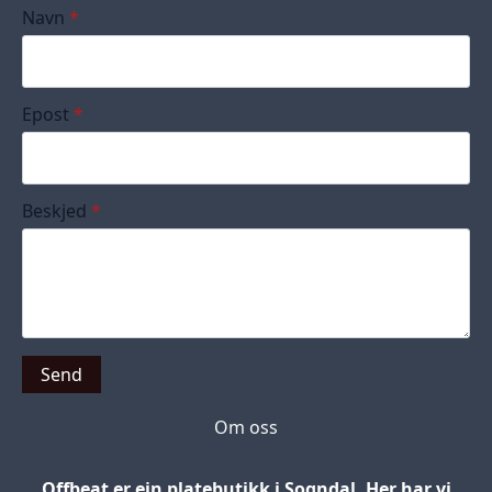
Navn
*
Epost
*
Beskjed
*
Send
Om oss
Offbeat er ein platebutikk i Sogndal. Her har vi