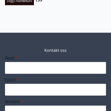
Legg I Handlekurv
Kontakt oss
Navn
*
Epost
*
Beskjed
*