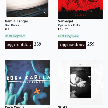
Gamla Pengar
Varnagel
Bon Purée
Opium För Folket
2LP
LP - LTD
Bestillingsvare
Bestillingsvare
259
259
Legg I Handlekurv
Legg I Handlekurv
Coca Carola
Strikt