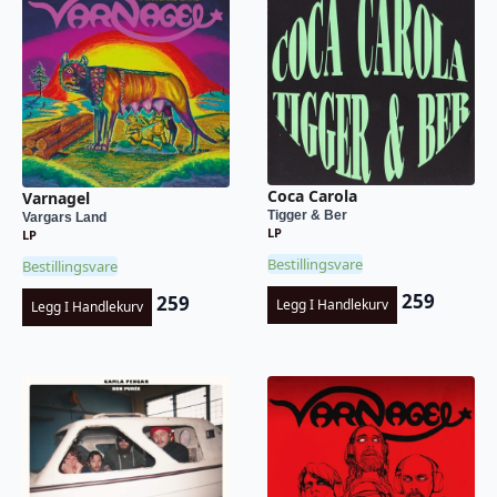
Coca Carola
Varnagel
Tigger & Ber
Vargars Land
LP
LP
Bestillingsvare
Bestillingsvare
259
259
Legg I Handlekurv
Legg I Handlekurv