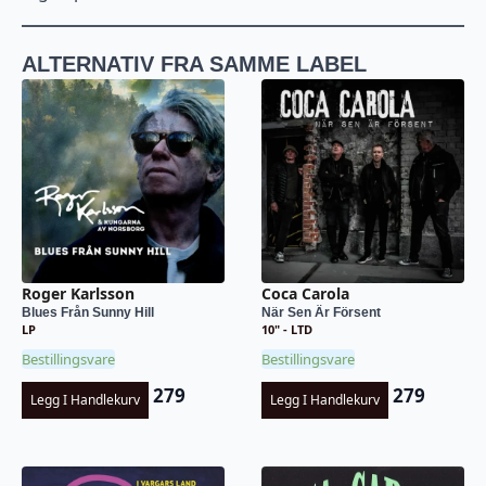
ALTERNATIV FRA SAMME LABEL
Roger Karlsson
Coca Carola
Blues Från Sunny Hill
När Sen Är Försent
LP
10" - LTD
Bestillingsvare
Bestillingsvare
279
279
Legg I Handlekurv
Legg I Handlekurv