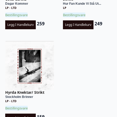
Dagar Kommer
Hur Fan Kunde Vi Stå Ut...
LP - LTD
LP
Bestillingsvare
Bestillingsvare
259
249
Legg I Handlekurv
Legg I Handlekurv
Hyrda Knektar/ Strikt
Stockholm Brinner
LP - LTD
Bestillingsvare
159