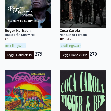
Roger Karlsson
Coca Carola
Blues Från Sunny Hill
När Sen Är Försent
LP
10" - LTD
Bestillingsvare
Bestillingsvare
279
279
Legg I Handlekurv
Legg I Handlekurv