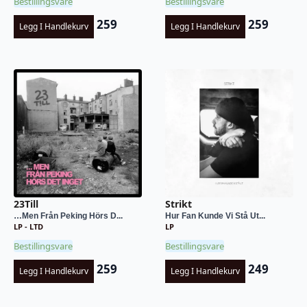
Bestillingsvare
Bestillingsvare
259
259
Legg I Handlekurv
Legg I Handlekurv
23Till
Strikt
…Men Från Peking Hörs D...
Hur Fan Kunde Vi Stå Ut...
LP - LTD
LP
Bestillingsvare
Bestillingsvare
259
249
Legg I Handlekurv
Legg I Handlekurv