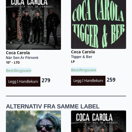
Coca Carola
Coca Carola
Tigger & Ber
När Sen Är Försent
LP
10" - LTD
Bestillingsvare
Bestillingsvare
259
279
Legg I Handlekurv
Legg I Handlekurv
ALTERNATIV FRA SAMME LABEL