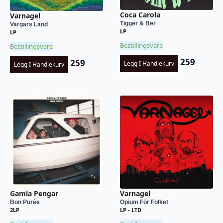
Coca Carola
Varnagel
Tigger & Ber
Vargars Land
LP
LP
Bestillingsvare
Bestillingsvare
259
259
Legg I Handlekurv
Legg I Handlekurv
Gamla Pengar
Varnagel
Bon Purée
Opium För Folket
2LP
LP - LTD