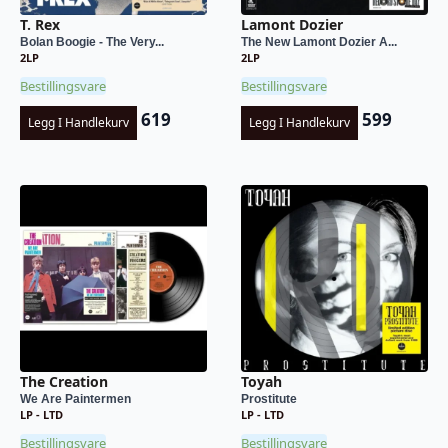
T. Rex
Lamont Dozier
Bolan Boogie - The Very...
The New Lamont Dozier A...
2LP
2LP
Bestillingsvare
Bestillingsvare
619
599
Legg I Handlekurv
Legg I Handlekurv
The Creation
Toyah
We Are Paintermen
Prostitute
LP - LTD
LP - LTD
Bestillingsvare
Bestillingsvare