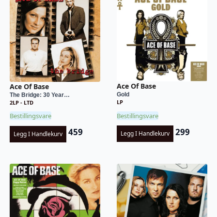
Ace Of Base
Ace Of Base
Gold
The Bridge: 30 Year…
LP
2LP - LTD
Bestillingsvare
Bestillingsvare
299
459
Legg I Handlekurv
Legg I Handlekurv