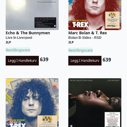
Echo & The Bunnymen
Marc Bolan & T. Rex
Live In Liverpool
Bolan B-Sides - RSD
2LP
2LP
Bestillingsvare
Bestillingsvare
639
639
Legg I Handlekurv
Legg I Handlekurv