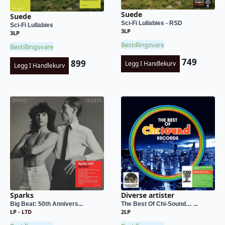
Suede
Suede
Sci-Fi Lullabies - RSD
Sci-Fi Lullabies
3LP
3LP
Bestillingsvare
Bestillingsvare
749
899
Legg I Handlekurv
Legg I Handlekurv
Sparks
Diverse artister
Big Beat: 50th Annivers...
The Best Of Chi-Sound… ...
LP - LTD
2LP