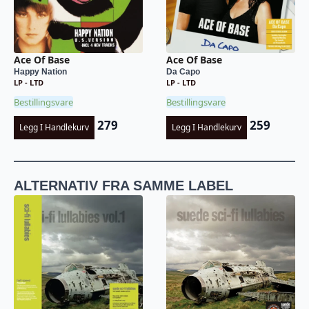
Ace Of Base
Ace Of Base
Happy Nation
Da Capo
LP - LTD
LP - LTD
Bestillingsvare
Bestillingsvare
279
259
Legg I Handlekurv
Legg I Handlekurv
ALTERNATIV FRA SAMME LABEL