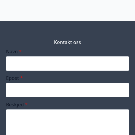
Kontakt oss
Navn
*
Epost
*
Beskjed
*