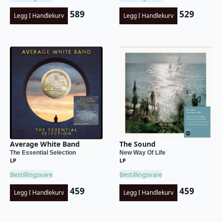
589
529
Legg I Handlekurv
Legg I Handlekurv
Average White Band
The Sound
The Essential Selection
New Way Of Life
LP
LP
Bestillingsvare
Bestillingsvare
459
459
Legg I Handlekurv
Legg I Handlekurv