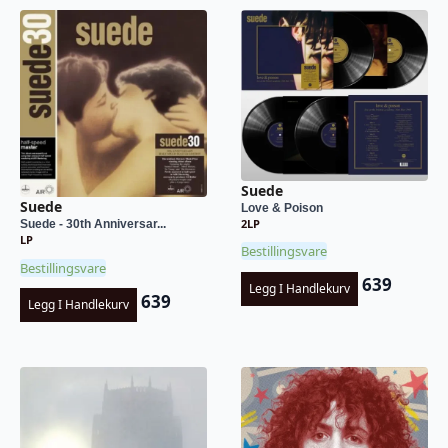
Suede
Suede
Love & Poison
2LP
Suede - 30th Anniversar...
LP
Bestillingsvare
Bestillingsvare
639
Legg I Handlekurv
639
Legg I Handlekurv