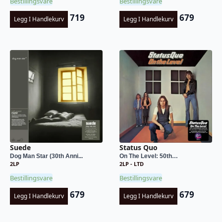
Bestillingsvare
Bestillingsvare
719
679
Legg I Handlekurv
Legg I Handlekurv
Suede
Status Quo
Dog Man Star (30th Anni...
On The Level: 50th…
2LP
2LP - LTD
Bestillingsvare
Bestillingsvare
679
679
Legg I Handlekurv
Legg I Handlekurv