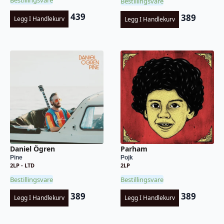
Bestillingsvare
Bestillingsvare
439
389
Legg I Handlekurv
Legg I Handlekurv
Daniel Ögren
Parham
Pine
Pojk
2LP - LTD
2LP
Bestillingsvare
Bestillingsvare
389
389
Legg I Handlekurv
Legg I Handlekurv