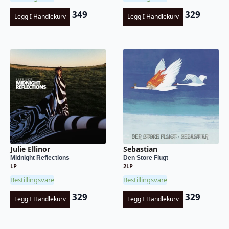
349
329
Legg I Handlekurv
Legg I Handlekurv
Julie Ellinor
Sebastian
Midnight Reflections
Den Store Flugt
LP
2LP
Bestillingsvare
Bestillingsvare
329
329
Legg I Handlekurv
Legg I Handlekurv