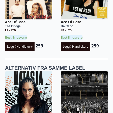
Ace Of Base
Ace Of Base
The Bridge
Da Capo
LP - LTD
LP - LTD
Bestillingsvare
Bestillingsvare
259
259
Legg I Handlekurv
Legg I Handlekurv
ALTERNATIV FRA SAMME LABEL