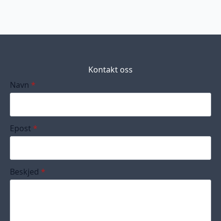
Kontakt oss
Navn
*
Epost
*
Beskjed
*