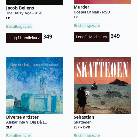
Murder
Jacob Bellens
Gospel Of Man - RSD
The Daisy Age - RSD
LP
LP
Bestillingsvare
Bestillingsvare
349
349
Legg I Handlekurv
Legg I Handlekurv
Diverse artister
Sebastian
Älskar Inte Vi Dig Då (...
Skatteøen
2LP
2LP + DVD
Bestillingsvare
Bestillingsvare