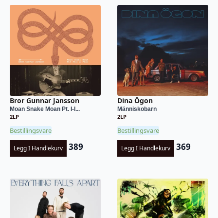
Bror Gunnar Jansson
Dina Ögon
Moan Snake Moan Pt. I-I...
Människobarn
2LP
2LP
Bestillingsvare
Bestillingsvare
389
369
Legg I Handlekurv
Legg I Handlekurv