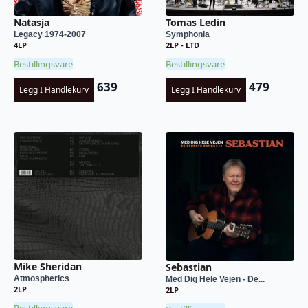
Natasja
Tomas Ledin
Legacy 1974-2007
Symphonia
4LP
2LP - LTD
Bestillingsvare
Bestillingsvare
639
479
Legg I Handlekurv
Legg I Handlekurv
Mike Sheridan
Sebastian
Atmospherics
Med Dig Hele Vejen - De...
2LP
2LP