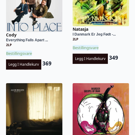
Natasja
Cody
I Danmark Er Jeg Født -...
2LP
Everything Falls Apart ...
2LP
Bestillingsvare
Bestillingsvare
349
Legg I Handlekurv
369
Legg I Handlekurv