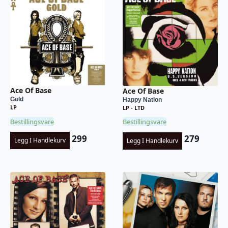
Ace Of Base
Ace Of Base
Gold
Happy Nation
LP
LP - LTD
Bestillingsvare
Bestillingsvare
299
279
Legg I Handlekurv
Legg I Handlekurv