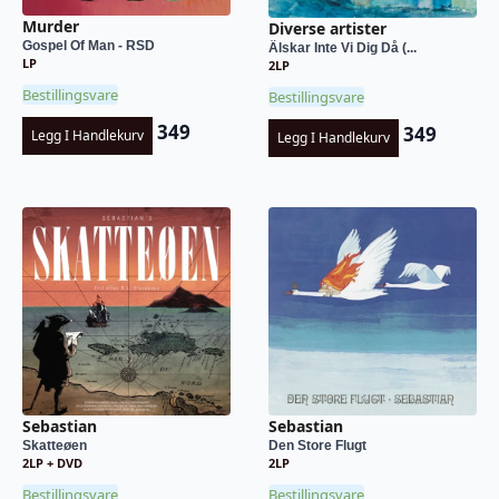
Murder
Diverse artister
Gospel Of Man - RSD
Älskar Inte Vi Dig Då (...
LP
2LP
Bestillingsvare
Bestillingsvare
349
349
Legg I Handlekurv
Legg I Handlekurv
Sebastian
Sebastian
Skatteøen
Den Store Flugt
2LP + DVD
2LP
Bestillingsvare
Bestillingsvare