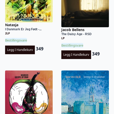
Natasja
Jacob Bellens
I Danmark Er Jeg Født -...
2LP
The Daisy Age - RSD
LP
Bestillingsvare
Bestillingsvare
349
Legg I Handlekurv
349
Legg I Handlekurv