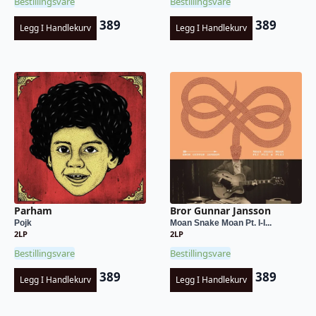
Bestillingsvare
Bestillingsvare
389
389
Legg I Handlekurv
Legg I Handlekurv
Parham
Bror Gunnar Jansson
Pojk
Moan Snake Moan Pt. I-I...
2LP
2LP
Bestillingsvare
Bestillingsvare
389
389
Legg I Handlekurv
Legg I Handlekurv