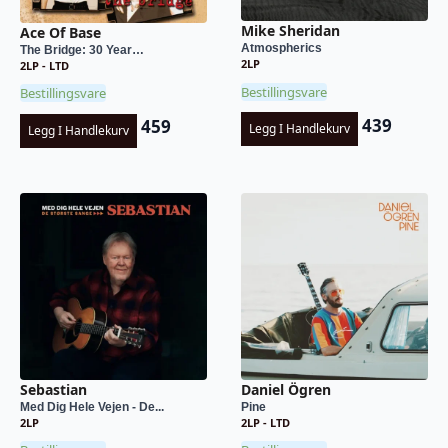
Mike Sheridan
Ace Of Base
Atmospherics
The Bridge: 30 Year…
2LP
2LP - LTD
Bestillingsvare
Bestillingsvare
439
459
Legg I Handlekurv
Legg I Handlekurv
Sebastian
Daniel Ögren
Med Dig Hele Vejen - De...
Pine
2LP
2LP - LTD