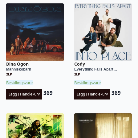
Dina Ögon
Cody
Människobarn
Everything Falls Apart ...
2LP
2LP
Bestillingsvare
Bestillingsvare
369
369
Legg I Handlekurv
Legg I Handlekurv