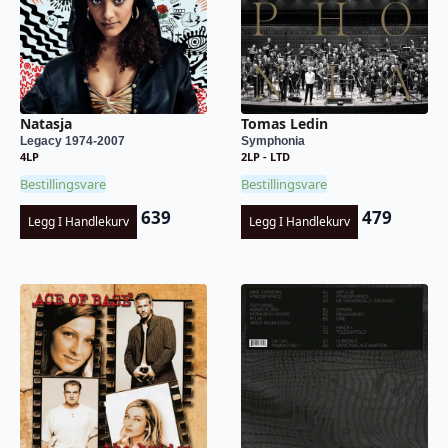
Natasja
Tomas Ledin
Legacy 1974-2007
Symphonia
4LP
2LP - LTD
Bestillingsvare
Bestillingsvare
639
479
Legg I Handlekurv
Legg I Handlekurv