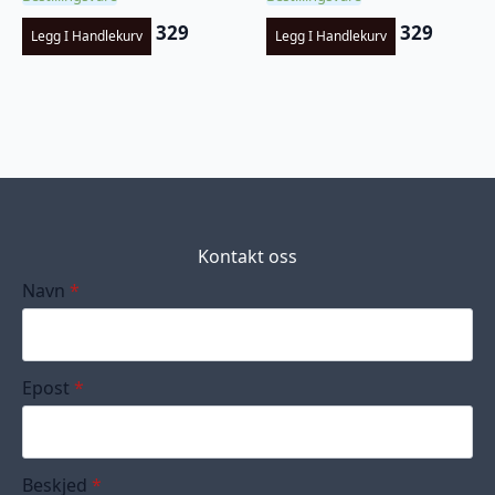
329
329
Legg I Handlekurv
Legg I Handlekurv
Kontakt oss
Navn
*
Epost
*
Beskjed
*