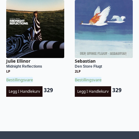
Julie Ellinor
Sebastian
Midnight Reflections
Den Store Flugt
LP
2LP
Bestillingsvare
Bestillingsvare
329
329
Legg I Handlekurv
Legg I Handlekurv