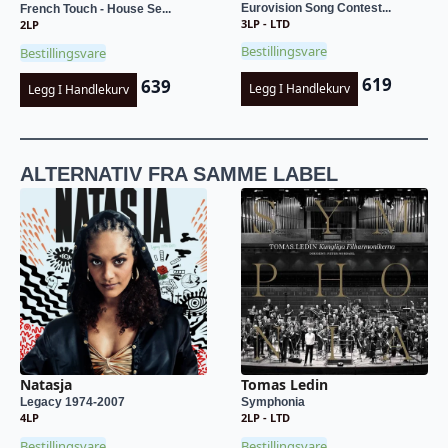
Eurovision Song Contest...
French Touch - House Se...
3LP - LTD
2LP
Bestillingsvare
Bestillingsvare
619
639
Legg I Handlekurv
Legg I Handlekurv
ALTERNATIV FRA SAMME LABEL
Natasja
Tomas Ledin
Legacy 1974-2007
Symphonia
4LP
2LP - LTD
Bestillingsvare
Bestillingsvare