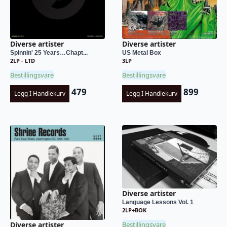
Diverse artister
Diverse artister
Spinnin' 25 Years…Chapt...
US Metal Box
2LP - LTD
3LP
Bestillingsvare
Bestillingsvare
479
899
Legg I Handlekurv
Legg I Handlekurv
Diverse artister
Language Lessons Vol. 1
2LP+BOK
Bestillingsvare
Diverse artister