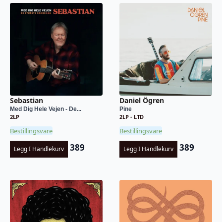
Sebastian
Daniel Ögren
Med Dig Hele Vejen - De...
Pine
2LP
2LP - LTD
Bestillingsvare
Bestillingsvare
389
389
Legg I Handlekurv
Legg I Handlekurv