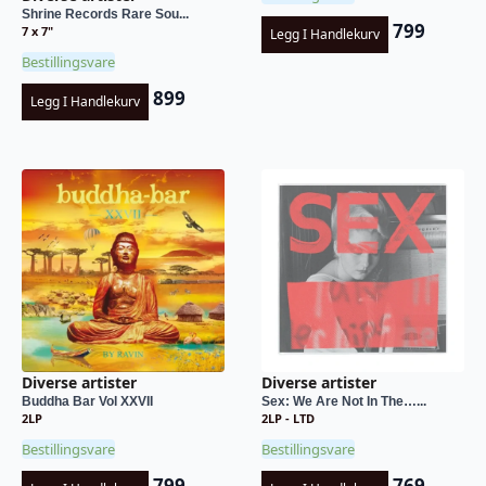
Shrine Records Rare Sou...
799
7 x 7"
Legg I Handlekurv
Bestillingsvare
899
Legg I Handlekurv
Diverse artister
Diverse artister
Buddha Bar Vol XXVII
Sex: We Are Not In The…...
2LP
2LP - LTD
Bestillingsvare
Bestillingsvare
799
769