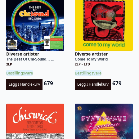
Diverse artister
Diverse artister
The Best Of Chi-Sound… ...
Come To My World
2LP
2LP - LTD
Bestillingsvare
Bestillingsvare
679
679
Legg I Handlekurv
Legg I Handlekurv