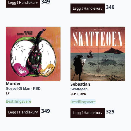
349
Legg I Handlekurv
349
Legg I Handlekurv
Murder
Sebastian
Gospel Of Man - RSD
Skatteøen
LP
2LP + DVD
Bestillingsvare
Bestillingsvare
349
329
Legg I Handlekurv
Legg I Handlekurv