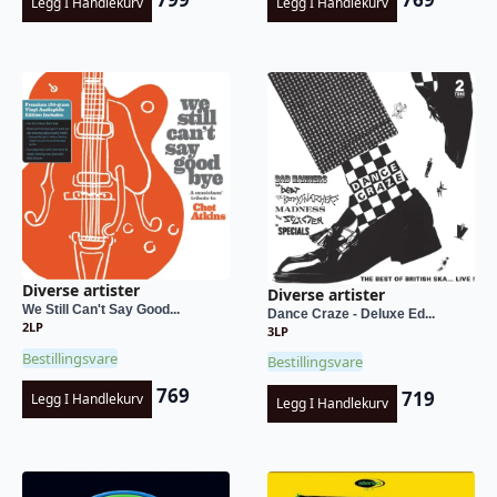
Legg I Handlekurv
Legg I Handlekurv
Diverse artister
Diverse artister
We Still Can't Say Good...
Dance Craze - Deluxe Ed...
2LP
3LP
Bestillingsvare
Bestillingsvare
769
719
Legg I Handlekurv
Legg I Handlekurv