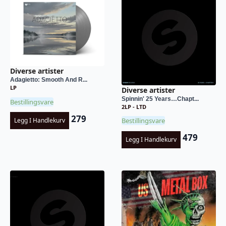
Diverse artister
Adagietto: Smooth And R...
LP
Diverse artister
Spinnin' 25 Years…Chapt...
Bestillingsvare
2LP - LTD
279
Bestillingsvare
Legg I Handlekurv
479
Legg I Handlekurv