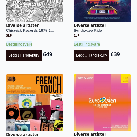
Diverse artister
Diverse artister
Chiswick Records 1975-1...
Synthwave Ride
3LP
2LP
Bestillingsvare
Bestillingsvare
649
639
Legg I Handlekurv
Legg I Handlekurv
Diverse artister
Diverse artister