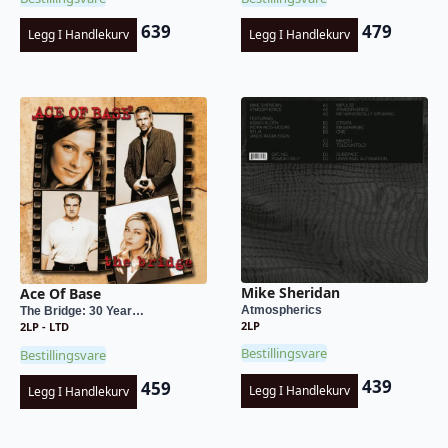
639
479
Legg I Handlekurv
Legg I Handlekurv
Mike Sheridan
Ace Of Base
Atmospherics
The Bridge: 30 Year…
2LP
2LP - LTD
Bestillingsvare
Bestillingsvare
439
459
Legg I Handlekurv
Legg I Handlekurv