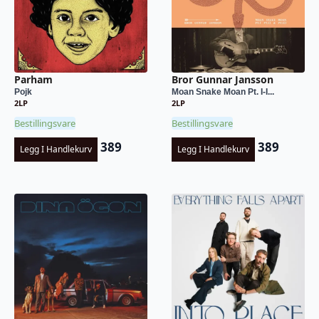
Parham
Bror Gunnar Jansson
Pojk
Moan Snake Moan Pt. I-I...
2LP
2LP
Bestillingsvare
Bestillingsvare
389
389
Legg I Handlekurv
Legg I Handlekurv