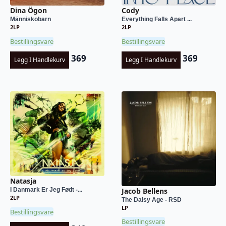
Dina Ögon
Cody
Människobarn
Everything Falls Apart ...
2LP
2LP
Bestillingsvare
Bestillingsvare
369
369
Legg I Handlekurv
Legg I Handlekurv
Natasja
Jacob Bellens
I Danmark Er Jeg Født -...
2LP
The Daisy Age - RSD
LP
Bestillingsvare
Bestillingsvare