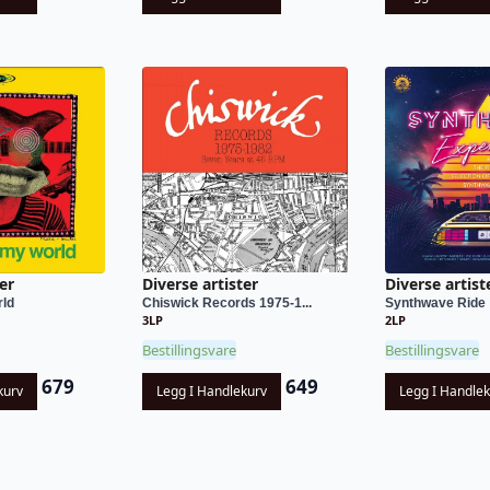
er
Diverse artister
Diverse artist
ld
Chiswick Records 1975-1...
Synthwave Ride
3LP
2LP
Bestillingsvare
Bestillingsvare
679
649
kurv
Legg I Handlekurv
Legg I Handle