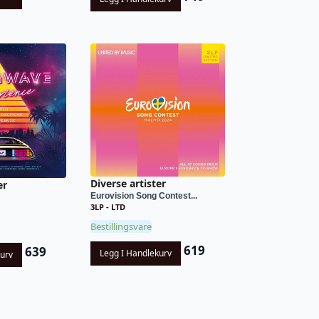
Diverse artister
er
Eurovision Song Contest...
3LP - LTD
Bestillingsvare
619
639
Legg I Handlekurv
kurv