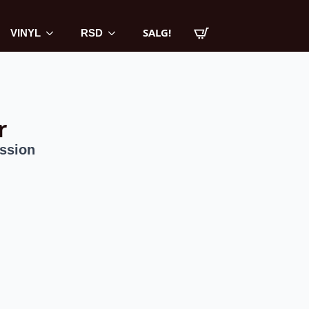
SALG!
VINYL
RSD
r
ssion