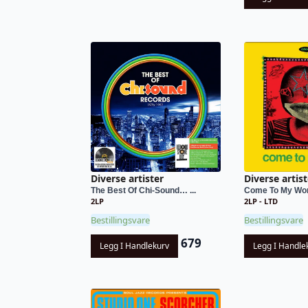
Diverse artister
Diverse artist
The Best Of Chi-Sound… ...
Come To My Wor
2LP
2LP - LTD
Bestillingsvare
Bestillingsvare
679
Legg I Handlekurv
Legg I Handle