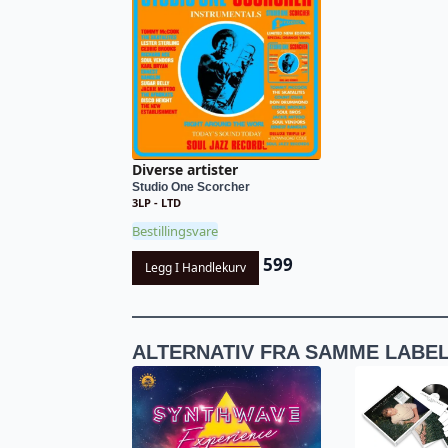
Diverse artister
Studio One Scorcher
3LP - LTD
Bestillingsvare
599
Legg I Handlekurv
ALTERNATIV FRA SAMME LABE