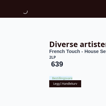
Diverse artiste
French Touch - House Se
2LP
639
Bestillingsvare
Legg I Handlekurv