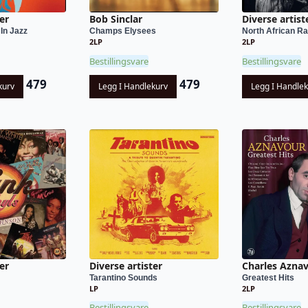
er
Bob Sinclar
Diverse artist
In Jazz
Champs Elysees
North African Ra
2LP
2LP
Bestillingsvare
Bestillingsvare
479
479
kurv
Legg I Handlekurv
Legg I Handle
er
Diverse artister
Charles Azna
Tarantino Sounds
Greatest Hits
LP
2LP
Bestillingsvare
Bestillingsvare