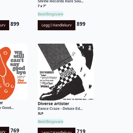
Shrine Records Rare Sou...
7 x 7"
Bestillingsvare
899
899
kurv
Legg I Handlekurv
er
Diverse artister
y Good...
Dance Craze - Deluxe Ed...
3LP
Bestillingsvare
769
719
kurv
Legg I Handlekurv