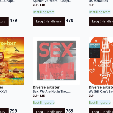
rs…Chapt...
Spinnin' 25 Years…Chapt...
US Metal Box
2LP - LTD
3LP
Bestillingsvare
Bestillingsvare
479
479
kurv
Legg I Handlekurv
Legg I Handle
er
Diverse artister
Diverse artist
XXVII
Sex: We Are Not In The…...
We Still Can't Sa
2LP - LTD
2LP
Bestillingsvare
Bestillingsvare
799
769
kurv
Legg I Handlekurv
Legg I Handle