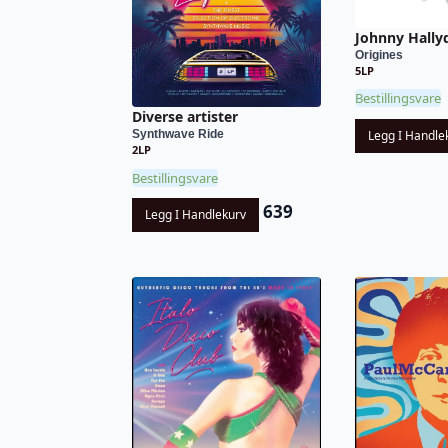
Johnny Hally
Origines
5LP
Bestillingsvare
Diverse artister
Legg I Handle
Synthwave Ride
2LP
Bestillingsvare
639
Legg I Handlekurv