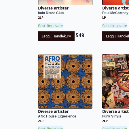
Diverse artister
Diverse artist
Italo Disco Club
Paul McCartney 
2LP
LP
Bestillingsvare
Bestillingsvare
549
Legg I Handlekurv
Legg I Handle
Diverse artister
Diverse artist
Afro House Experience
Funk Vinyls
2LP
2LP
Bestillingsvare
Bestillingsvare