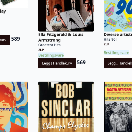
day
Ella Fitzgerald & Louis
Diverse artist
589
Armstrong
kurv
Hits 90!
2LP
Greatest Hits
2LP
Bestillingsvare
Bestillingsvare
569
Legg I Handlekurv
Legg I Handle