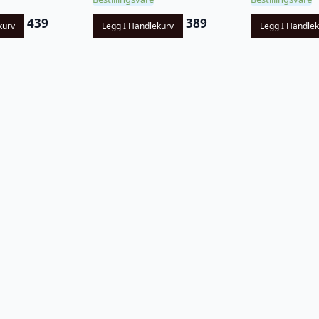
439
389
kurv
Legg I Handlekurv
Legg I Handle