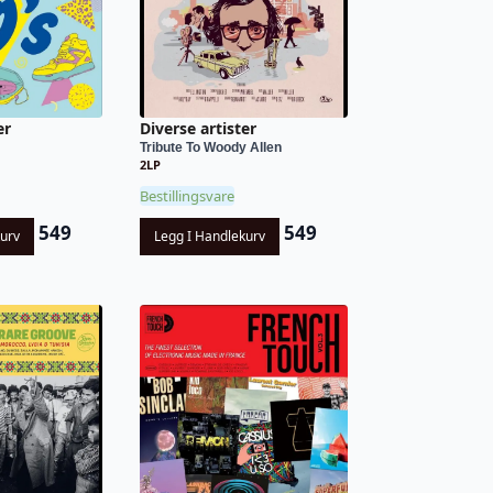
er
Diverse artister
Tribute To Woody Allen
2LP
Bestillingsvare
549
549
kurv
Legg I Handlekurv