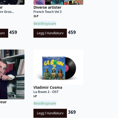
er
Diverse artister
re Groo...
French Touch Vol 3
2LP
Bestillingsvare
459
459
kurv
Legg I Handlekurv
Vladimir Cosma
La Boum 2 - OST
LP
vour
Bestillingsvare
369
Legg I Handlekurv