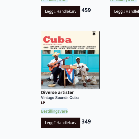
459
Legg I Handlekurv
Legg I Handle
Diverse artister
Vintage Sounds Cuba
LP
Bestillingsvare
349
Legg I Handlekurv