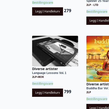
Spinnin' 25 Yea
Bestillingsvare
2LP - LTD
279
Legg I Handlekurv
Bestillingsvare
Legg I Handle
Diverse artister
Language Lessons Vol. 1
2LP+BOK
Bestillingsvare
Diverse artist
Buddha Bar Vol 
799
2LP
Legg I Handlekurv
Bestillingsvare
Legg I Handle