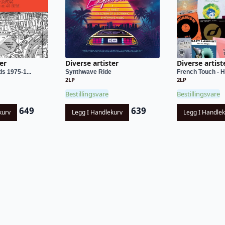
er
Diverse artister
Diverse artist
s 1975-1...
Synthwave Ride
French Touch - H
2LP
2LP
Bestillingsvare
Bestillingsvare
649
639
kurv
Legg I Handlekurv
Legg I Handle