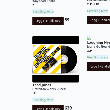
Get Behind Me Sa
Way Over There
2LP - LTD
7"
Bestillingsvare
Bestillingsvare
89
Legg I Handle
Legg I Handlekurv
Laughing Hy
Merry Go Round
2LP
Bestillingsvare
Legg I Handle
Thad Jones
Detroit-New York Juncti...
LP
Bestillingsvare
639
Legg I Handlekurv