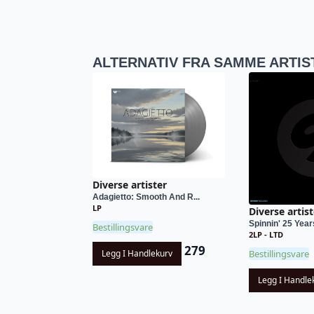
ALTERNATIV FRA SAMME ARTIS
Diverse artister
Adagietto: Smooth And R...
LP
Diverse artist
Spinnin' 25 Yea
Bestillingsvare
2LP - LTD
279
Legg I Handlekurv
Bestillingsvare
Legg I Handle