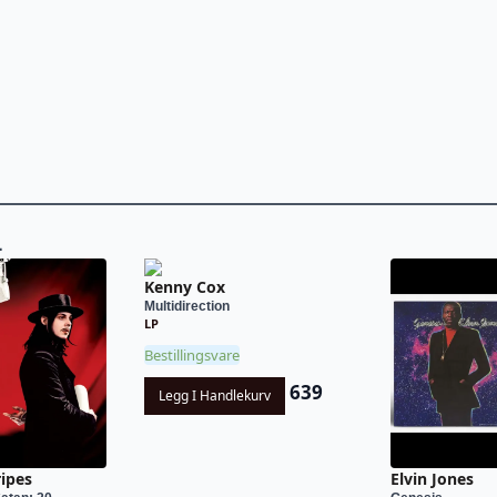
L
Kenny Cox
Multidirection
LP
Bestillingsvare
639
Legg I Handlekurv
ripes
Elvin Jones