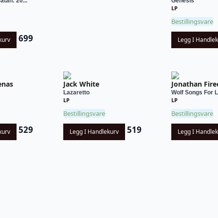
tan: 20...
Genesis
LP
Bestillingsvare
699
kurv
Legg I Handle
enas
Jack White
Jonathan Fire
Lazaretto
Wolf Songs For
LP
LP
Bestillingsvare
Bestillingsvare
529
519
kurv
Legg I Handlekurv
Legg I Handle