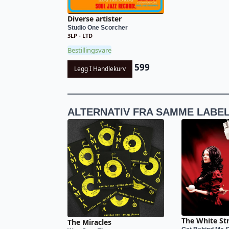
Diverse artister
Studio One Scorcher
3LP - LTD
Bestillingsvare
599
Legg I Handlekurv
ALTERNATIV FRA SAMME LABE
The White St
The Miracles