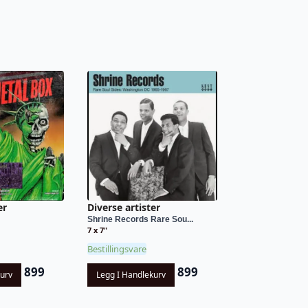
er
Diverse artister
Shrine Records Rare Sou...
7 x 7"
Bestillingsvare
899
899
kurv
Legg I Handlekurv