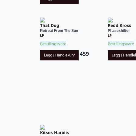
That Dog
Redd Kross
Retreat From The Sun
Phaseshifter
LP
LP
Bestillingsvare
Bestillingsvare
459
Legg I Handlekurv
Legg I Handle
Kitsos Haridis