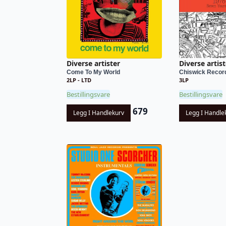
Diverse artister
Diverse artist
Come To My World
Chiswick Record
2LP - LTD
3LP
Bestillingsvare
Bestillingsvare
679
Legg I Handlekurv
Legg I Handle