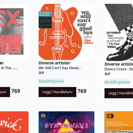
er
Diverse artister
Diverse artist
 In The…...
We Still Can't Say Good...
Dance Craze - De
2LP
3LP
Bestillingsvare
Bestillingsvare
769
769
kurv
Legg I Handlekurv
Legg I Handle