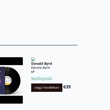
Donald Byrd
Electric Byrd
LP
Bestillingsvare
639
Legg I Handlekurv