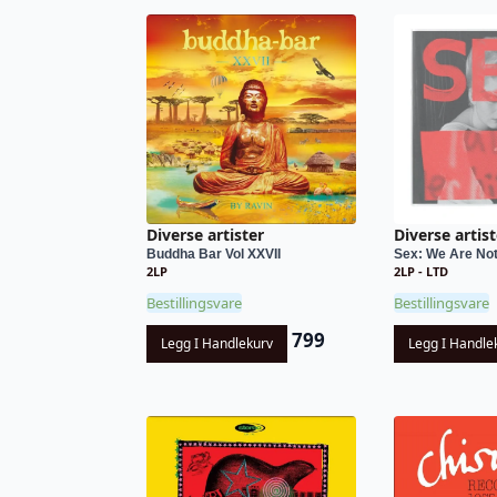
Diverse artister
Diverse artist
Buddha Bar Vol XXVII
Sex: We Are Not
2LP
2LP - LTD
Bestillingsvare
Bestillingsvare
799
Legg I Handlekurv
Legg I Handle