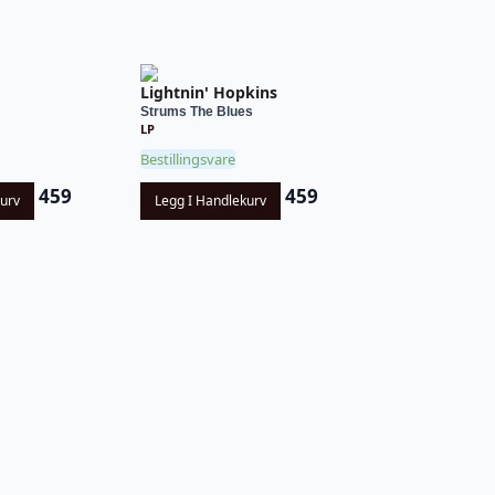
Lightnin' Hopkins
Strums The Blues
LP
Bestillingsvare
459
459
kurv
Legg I Handlekurv