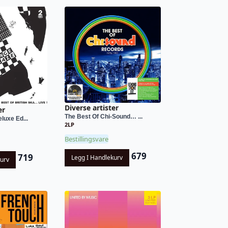
Diverse artister
er
The Best Of Chi-Sound… ...
luxe Ed...
2LP
Bestillingsvare
679
719
Legg I Handlekurv
kurv