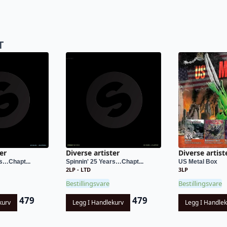
T
er
Diverse artister
Diverse artist
rs…Chapt...
Spinnin' 25 Years…Chapt...
US Metal Box
2LP - LTD
3LP
Bestillingsvare
Bestillingsvare
479
479
kurv
Legg I Handlekurv
Legg I Handle