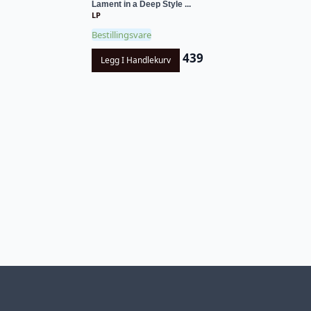
Lament in a Deep Style ...
LP
Bestillingsvare
439
Legg I Handlekurv