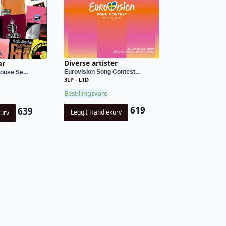
Diverse artister
er
Eurovision Song Contest...
ouse Se...
3LP - LTD
Bestillingsvare
619
639
Legg I Handlekurv
kurv