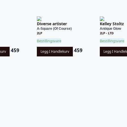
Diverse artister
Kelley Stoltz
A-Square (Of Course)
Antique Glow
2LP
2LP - LTD
Bestillingsvare
Bestillingsvare
459
459
kurv
Legg I Handlekurv
Legg I Handle