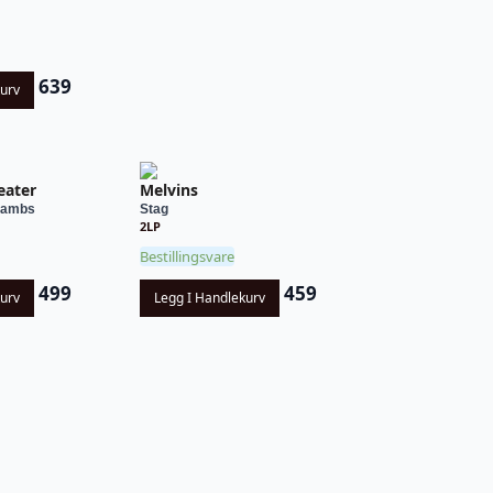
639
kurv
eater
Melvins
 Lambs
Stag
2LP
Bestillingsvare
499
459
kurv
Legg I Handlekurv