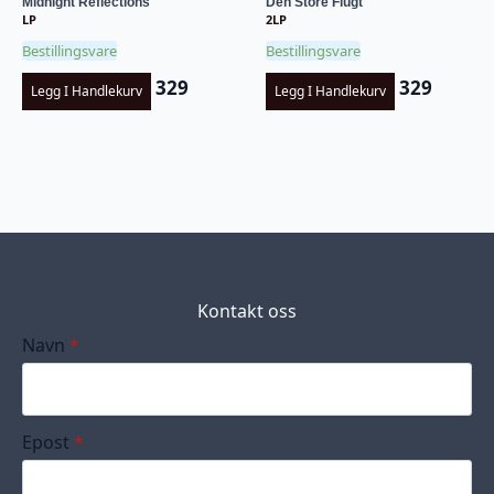
Midnight Reflections
Den Store Flugt
LP
2LP
Bestillingsvare
Bestillingsvare
329
329
Legg I Handlekurv
Legg I Handlekurv
Kontakt oss
Navn
*
Epost
*