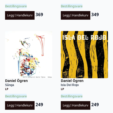
Bestillingsvare
Bestillingsvare
369
349
Legg I Handlekurv
Legg I Handlekurv
Daniel Ögren
Daniel Ögren
Sånga
Isla Del Rojo
LP
LP
Bestillingsvare
Bestillingsvare
249
249
Legg I Handlekurv
Legg I Handlekurv