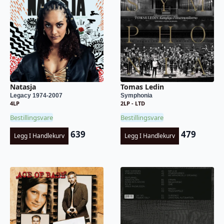
Natasja
Tomas Ledin
Legacy 1974-2007
Symphonia
4LP
2LP - LTD
Bestillingsvare
Bestillingsvare
639
479
Legg I Handlekurv
Legg I Handlekurv