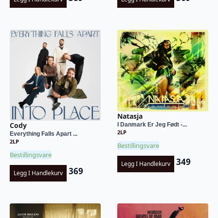
Natasja
Cody
I Danmark Er Jeg Født -...
2LP
Everything Falls Apart ...
2LP
Bestillingsvare
Bestillingsvare
349
Legg I Handlekurv
369
Legg I Handlekurv