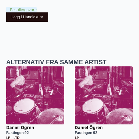
Bestillingsvare
Legg I Handlekurv
ALTERNATIV FRA SAMME ARTIST
Daniel Ögren
Daniel Ögren
Fastingen 92
Fastingen 92
LP - LTD
LP