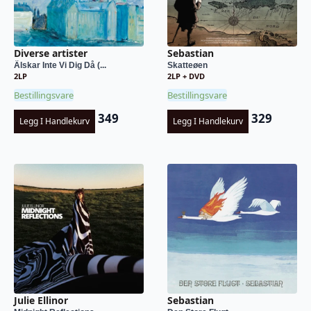
Diverse artister
Sebastian
Älskar Inte Vi Dig Då (...
Skatteøen
2LP
2LP + DVD
Bestillingsvare
Bestillingsvare
349
329
Legg I Handlekurv
Legg I Handlekurv
Julie Ellinor
Sebastian