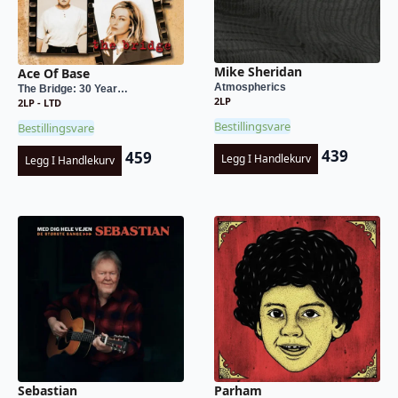
Mike Sheridan
Ace Of Base
Atmospherics
The Bridge: 30 Year…
2LP
2LP - LTD
Bestillingsvare
Bestillingsvare
439
459
Legg I Handlekurv
Legg I Handlekurv
Sebastian
Parham