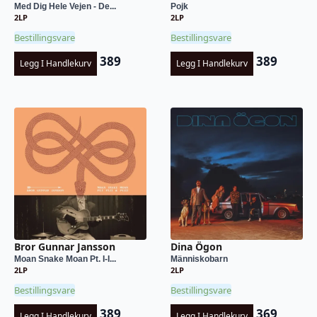
Med Dig Hele Vejen - De...
Pojk
2LP
2LP
Bestillingsvare
Bestillingsvare
389
389
Legg I Handlekurv
Legg I Handlekurv
Bror Gunnar Jansson
Dina Ögon
Moan Snake Moan Pt. I-I...
Människobarn
2LP
2LP
Bestillingsvare
Bestillingsvare
389
369
Legg I Handlekurv
Legg I Handlekurv