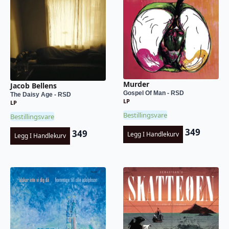
Murder
Jacob Bellens
Gospel Of Man - RSD
The Daisy Age - RSD
LP
LP
Bestillingsvare
Bestillingsvare
349
349
Legg I Handlekurv
Legg I Handlekurv