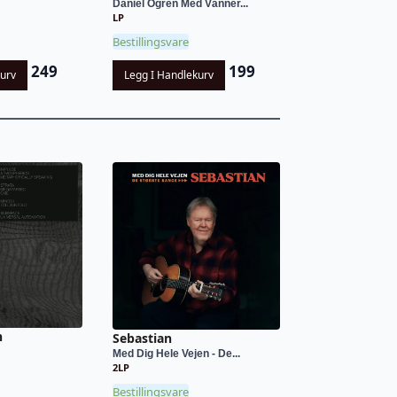
Daniel Ögren Med Vänner...
LP
Bestillingsvare
249
199
kurv
Legg I Handlekurv
n
Sebastian
Med Dig Hele Vejen - De...
2LP
Bestillingsvare