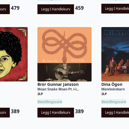
479
459
Legg I Handle
kurv
Legg I Handlekurv
Bror Gunnar Jansson
Dina Ögon
Moan Snake Moan Pt. I-I...
Människobarn
2LP
2LP
Bestillingsvare
Bestillingsvare
389
389
kurv
Legg I Handlekurv
Legg I Handle