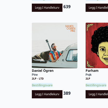
639
Legg I Handlekurv
Legg I Handle
Daniel Ögren
Parham
Pine
Pojk
2LP - LTD
2LP
Bestillingsvare
Bestillingsvare
389
Legg I Handlekurv
Legg I Handle