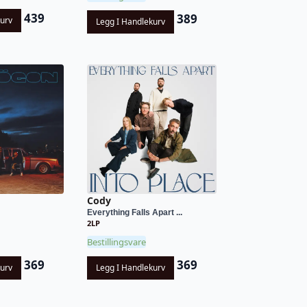
439
389
kurv
Legg I Handlekurv
Cody
Everything Falls Apart ...
2LP
Bestillingsvare
369
369
kurv
Legg I Handlekurv