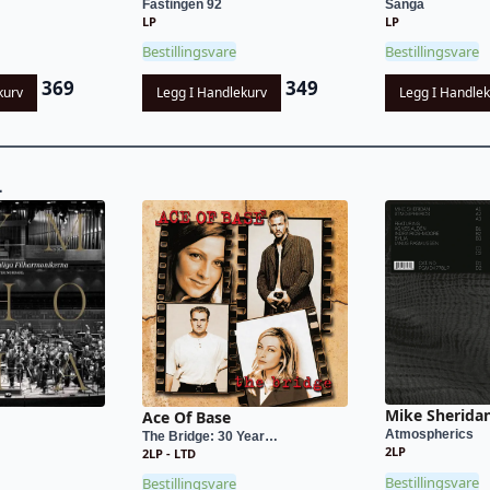
Fastingen 92
Sånga
LP
LP
Bestillingsvare
Bestillingsvare
369
349
kurv
Legg I Handlekurv
Legg I Handle
L
Mike Sherida
Ace Of Base
Atmospherics
The Bridge: 30 Year…
2LP
2LP - LTD
Bestillingsvare
Bestillingsvare