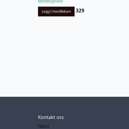
Bestillingsvare
329
Legg I Handlekurv
Kontakt oss
Navn
*