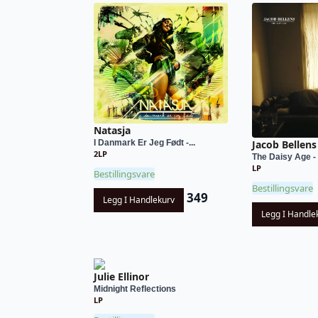
Natasja
I Danmark Er Jeg Født -...
Jacob Bellens
2LP
The Daisy Age 
LP
Bestillingsvare
Bestillingsvare
349
Legg I Handlekurv
Legg I Handle
Julie Ellinor
Midnight Reflections
LP