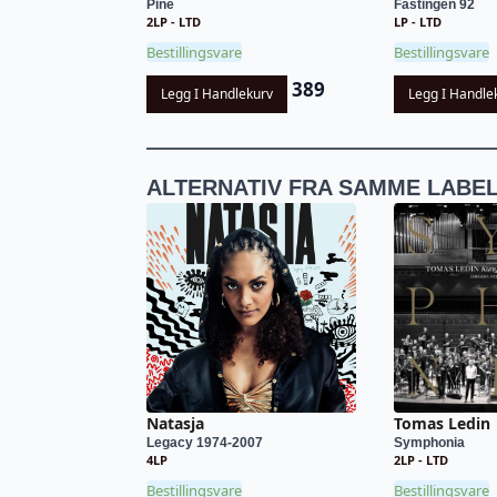
Pine
Fastingen 92
2LP - LTD
LP - LTD
Bestillingsvare
Bestillingsvare
389
Legg I Handlekurv
Legg I Handle
ALTERNATIV FRA SAMME LABE
Natasja
Tomas Ledin
Legacy 1974-2007
Symphonia
4LP
2LP - LTD
Bestillingsvare
Bestillingsvare