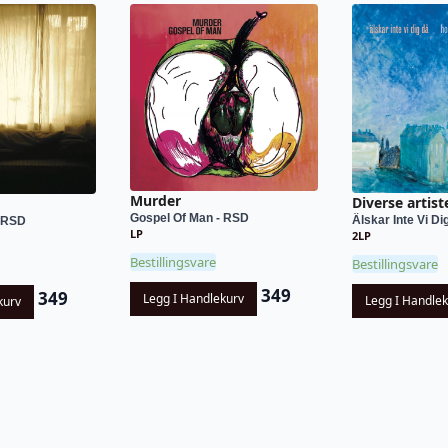
Murder
Diverse artist
Gospel Of Man - RSD
Älskar Inte Vi Dig
- RSD
LP
2LP
Bestillingsvare
Bestillingsvare
349
349
Legg I Handlekurv
Legg I Handle
kurv