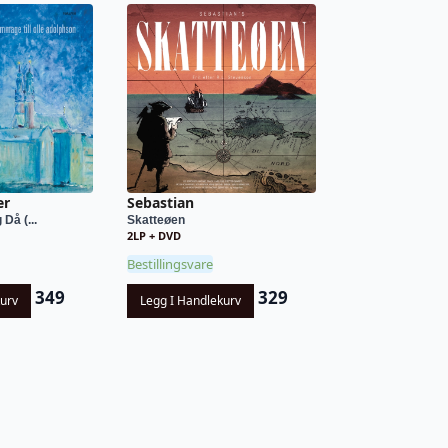
er
Sebastian
 Då (...
Skatteøen
2LP + DVD
Bestillingsvare
349
329
kurv
Legg I Handlekurv