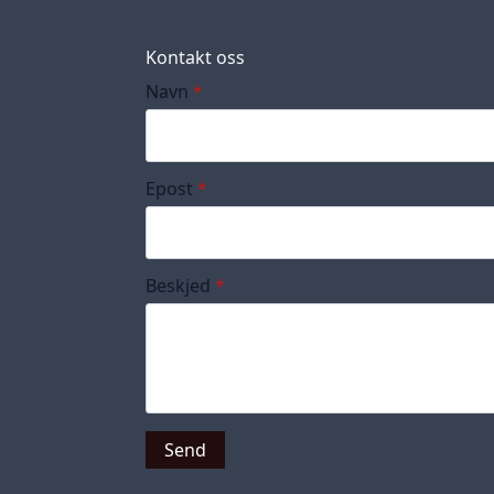
Kontakt oss
Navn
*
Epost
*
Beskjed
*
Send