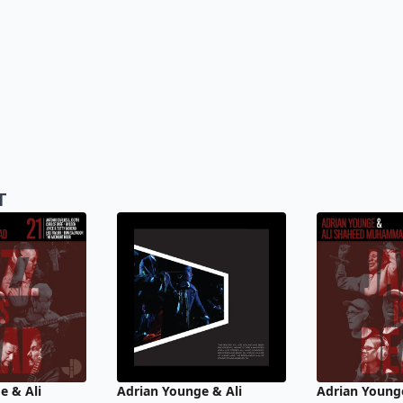
T
e & Ali
Adrian Younge & Ali
Adrian Younge