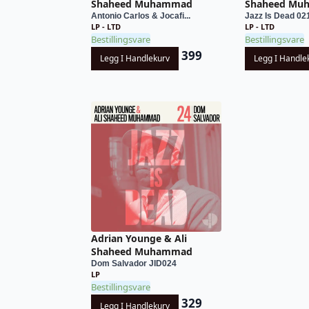
Shaheed Muhammad
Shaheed Mu
Antonio Carlos & Jocafi...
Jazz Is Dead 02
LP - LTD
LP - LTD
Bestillingsvare
Bestillingsvare
399
Legg I Handlekurv
Legg I Handle
Adrian Younge & Ali
Shaheed Muhammad
Dom Salvador JID024
LP
Bestillingsvare
329
Legg I Handlekurv