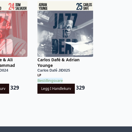
 & Ali
Carlos Dafé & Adrian
hammad
Younge
ID024
Carlos Dafé JID025
LP
Bestillingsvare
329
329
kurv
Legg I Handlekurv