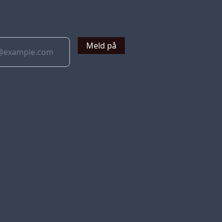
v
Meld på