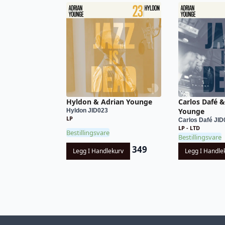
Hyldon & Adrian Younge
Carlos Dafé &
Younge
Hyldon JID023
LP
Carlos Dafé JID
LP - LTD
Bestillingsvare
Bestillingsvare
349
Legg I Handlekurv
Legg I Handle