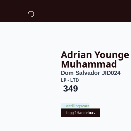
Adrian Younge 
Muhammad
Dom Salvador JID024
LP - LTD
349
Bestillingsvare
Legg I Handlekurv