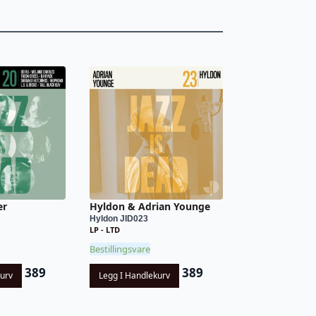
er
Hyldon & Adrian Younge
Hyldon JID023
LP - LTD
Bestillingsvare
389
389
kurv
Legg I Handlekurv