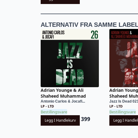
ALTERNATIV FRA SAMME LABE
Adrian Younge & Ali
Adrian Young
Shaheed Muhammad
Shaheed Mu
Antonio Carlos & Jocafi...
Jazz Is Dead 02
LP - LTD
LP - LTD
Bestillingsvare
Bestillingsvare
399
Legg I Handlekurv
Legg I Handle