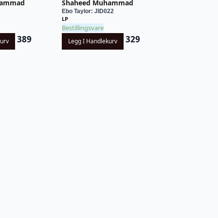
hammad
Shaheed Muhammad
1
Ebo Taylor: JID022
LP
Bestillingsvare
389
329
kurv
Legg I Handlekurv