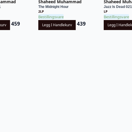
hammad
Shaheed Muhammad
Shaheed Mu
1
The Midnight Hour
Jazz Is Dead 02
2LP
LP
Bestillingsvare
Bestillingsvare
459
439
kurv
Legg I Handlekurv
Legg I Handle