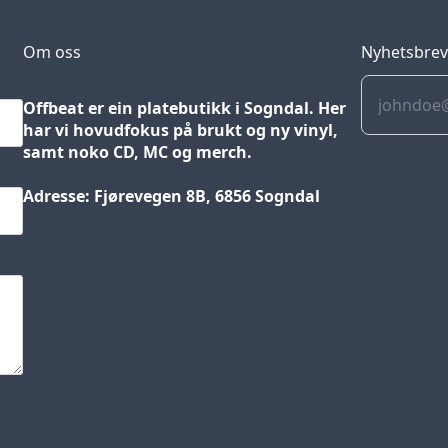
Om oss
Nyhetsbre
Offbeat er ein platebutikk i Sogndal. Her
har vi hovudfokus på brukt og ny vinyl,
samt noko CD, MC og merch.
Adresse: Fjørevegen 8B, 6856 Sogndal
Blog
Jobs
Press
Partners