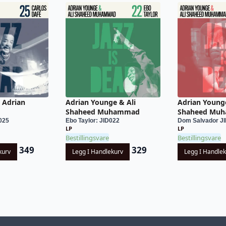
 Adrian
Adrian Younge & Ali
Adrian Younge
Shaheed Muhammad
Shaheed Mu
025
Ebo Taylor: JID022
Dom Salvador J
LP
LP
Bestillingsvare
Bestillingsvare
349
329
kurv
Legg I Handlekurv
Legg I Handle