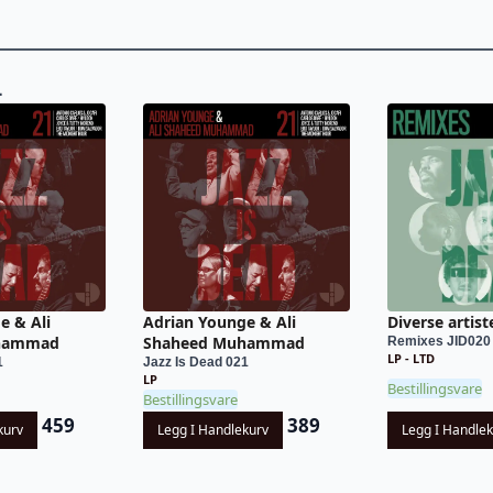
L
e & Ali
Adrian Younge & Ali
Diverse artist
hammad
Shaheed Muhammad
Remixes JID020
LP - LTD
1
Jazz Is Dead 021
LP
Bestillingsvare
Bestillingsvare
459
389
kurv
Legg I Handlekurv
Legg I Handle