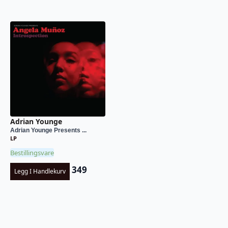
Adrian Younge
Adrian Younge Presents ...
LP
Bestillingsvare
349
Legg I Handlekurv