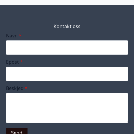
Kontakt oss
Navn
*
Epost
*
Beskjed
*
Send