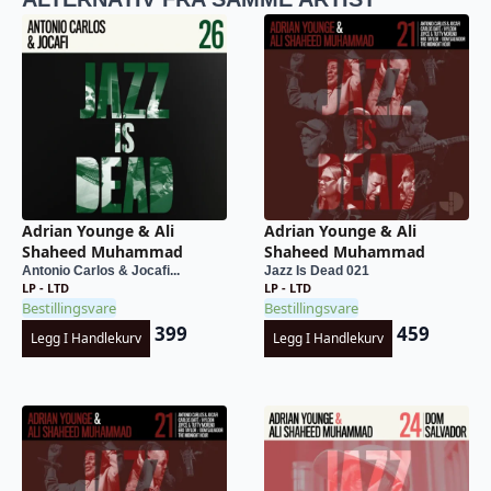
Adrian Younge & Ali
Adrian Younge & Ali
Shaheed Muhammad
Shaheed Muhammad
Antonio Carlos & Jocafi...
Jazz Is Dead 021
LP - LTD
LP - LTD
Bestillingsvare
Bestillingsvare
399
459
Legg I Handlekurv
Legg I Handlekurv