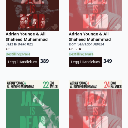
Adrian Younge & Ali
Adrian Younge & Ali
Shaheed Muhammad
Shaheed Muhammad
Jazz Is Dead 021
Dom Salvador JID024
LP
LP - LTD
Bestillingsvare
Bestillingsvare
389
349
Legg I Handlekurv
Legg I Handlekurv