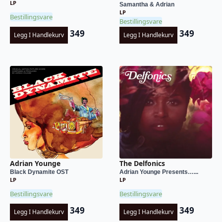
LP
Samantha & Adrian
LP
Bestillingsvare
Bestillingsvare
349
349
Legg I Handlekurv
Legg I Handlekurv
Adrian Younge
The Delfonics
Black Dynamite OST
Adrian Younge Presents…...
LP
LP
Bestillingsvare
Bestillingsvare
349
349
Legg I Handlekurv
Legg I Handlekurv