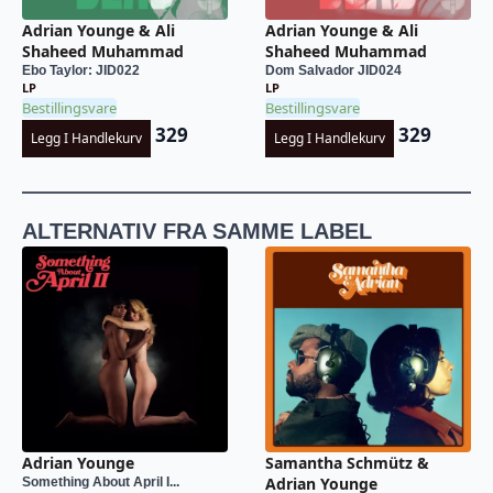
Adrian Younge & Ali
Adrian Younge & Ali
Shaheed Muhammad
Shaheed Muhammad
Ebo Taylor: JID022
Dom Salvador JID024
LP
LP
Bestillingsvare
Bestillingsvare
329
329
Legg I Handlekurv
Legg I Handlekurv
ALTERNATIV FRA SAMME LABEL
Adrian Younge
Samantha Schmütz &
Adrian Younge
Something About April I...