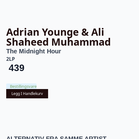
Adrian Younge & Ali
Shaheed Muhammad
The Midnight Hour
2LP
439
Bestillingsvare
Legg I Handlekurv
ALTERNATIV FRA SAMME ARTIST