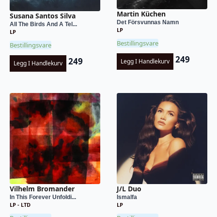
Martin Küchen
Susana Santos Silva
Det Försvunnas Namn
All The Birds And A Tel...
LP
LP
Bestillingsvare
Bestillingsvare
249
249
Legg I Handlekurv
Legg I Handlekurv
Vilhelm Bromander
J/L Duo
In This Forever Unfoldi...
Ismalfa
LP - LTD
LP