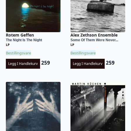
Rotem Geffen
Alex Zethson Ensemble
The Night Is The Night
Some Of Them Were Never...
LP
LP
Bestillingsvare
Bestillingsvare
259
259
Legg I Handlekurv
Legg I Handlekurv