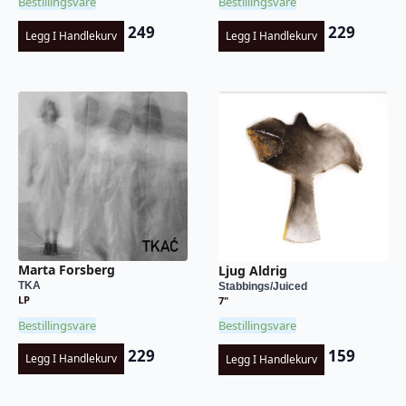
Bestillingsvare
Bestillingsvare
249
229
Legg I Handlekurv
Legg I Handlekurv
Marta Forsberg
Ljug Aldrig
TKA
Stabbings/Juiced
LP
7"
Bestillingsvare
Bestillingsvare
229
159
Legg I Handlekurv
Legg I Handlekurv