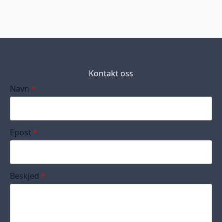
Kontakt oss
Navn
*
Epost
*
Beskjed
*