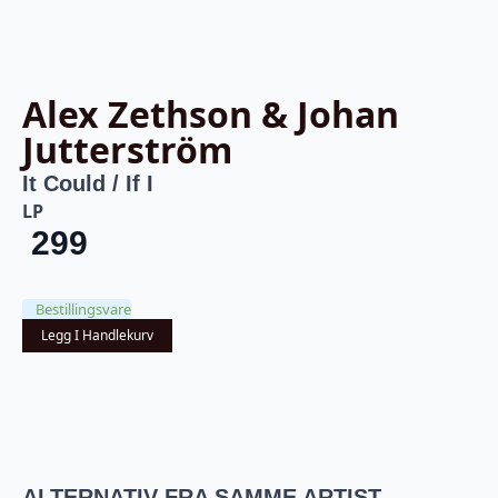
Alex Zethson & Johan
Jutterström
It Could / If I
LP
299
Bestillingsvare
Legg I Handlekurv
ALTERNATIV FRA SAMME ARTIST