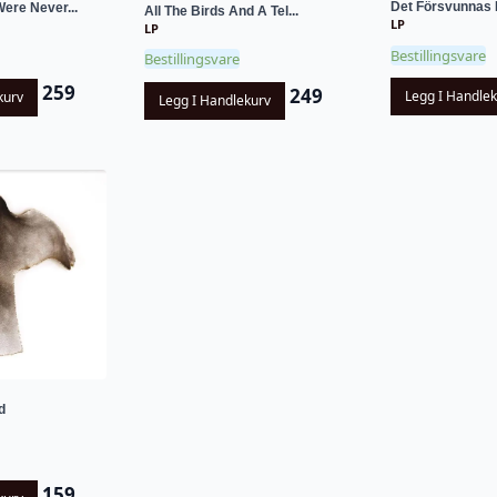
Det Försvunnas
ere Never...
All The Birds And A Tel...
LP
LP
Bestillingsvare
Bestillingsvare
259
249
Legg I Handle
kurv
Legg I Handlekurv
d
159