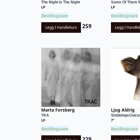
The Night Is The Night
Some Of Them W
LP
LP
Bestillingsvare
Bestillingsvare
259
Legg I Handlekurv
Legg I Handle
Marta Forsberg
Ljug Aldrig
TKA
Stabbings/Juice
LP
7"
Bestillingsvare
Bestillingsvare
229