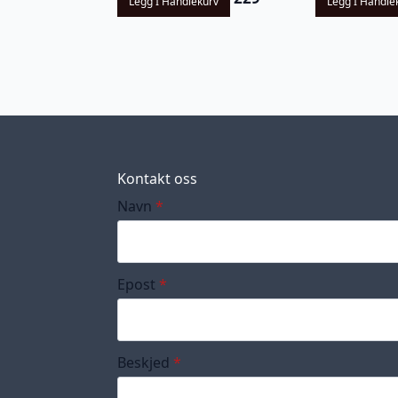
Legg I Handlekurv
Legg I Handle
Kontakt oss
Navn
*
Epost
*
Beskjed
*