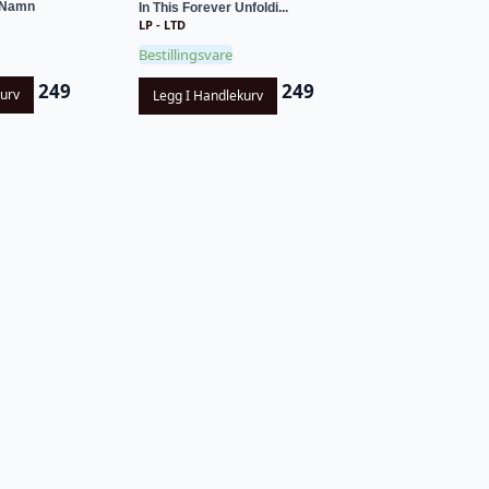
 Namn
In This Forever Unfoldi...
LP - LTD
Bestillingsvare
249
249
kurv
Legg I Handlekurv