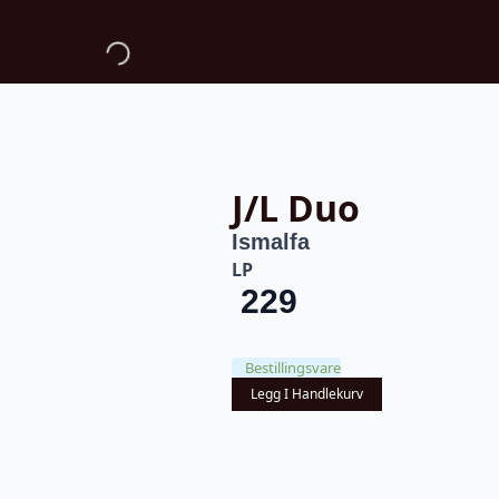
J/L Duo
Ismalfa
LP
229
Bestillingsvare
Legg I Handlekurv