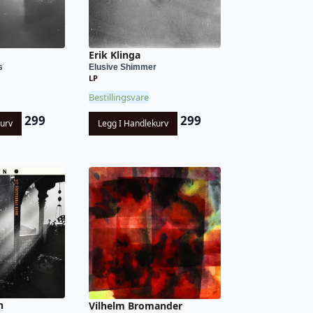
Erik Klinga
s
Elusive Shimmer
LP
Bestillingsvare
299
299
kurv
Legg I Handlekurv
n
Vilhelm Bromander