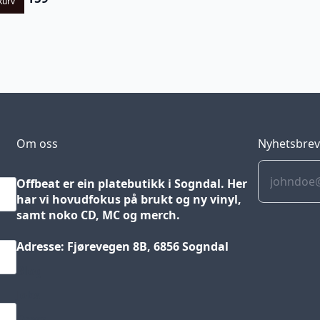
kurv
Om oss
Nyhetsbre
Offbeat er ein platebutikk i Sogndal. Her
har vi hovudfokus på brukt og ny vinyl,
samt noko CD, MC og merch.
Adresse: Fjørevegen 8B, 6856 Sogndal
Blog
Jobs
Press