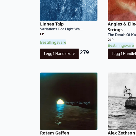
Linnea Talp
Angles & Elle
Strings
Variations For Light Wa...
LP
The Death Of Ka
2LP
Bestillingsvare
Bestillingsvare
279
Legg I Handlekurv
Legg I Handle
Rotem Geffen
Alex Zethson