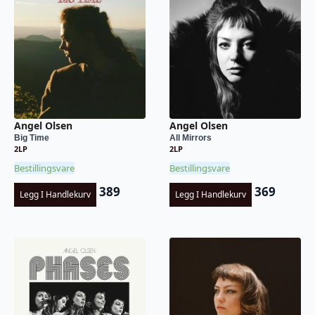
Angel Olsen
Angel Olsen
Big Time
All Mirrors
2LP
2LP
Bestillingsvare
Bestillingsvare
389
369
Legg I Handlekurv
Legg I Handlekurv