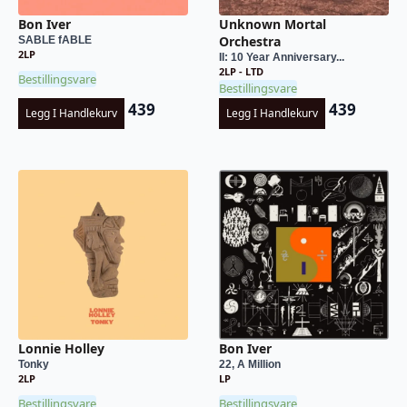
Bon Iver
Unknown Mortal
Orchestra
SABLE fABLE
2LP
II: 10 Year Anniversary...
2LP - LTD
Bestillingsvare
Bestillingsvare
439
439
Legg I Handlekurv
Legg I Handlekurv
Lonnie Holley
Bon Iver
Tonky
22, A Million
2LP
LP
Bestillingsvare
Bestillingsvare