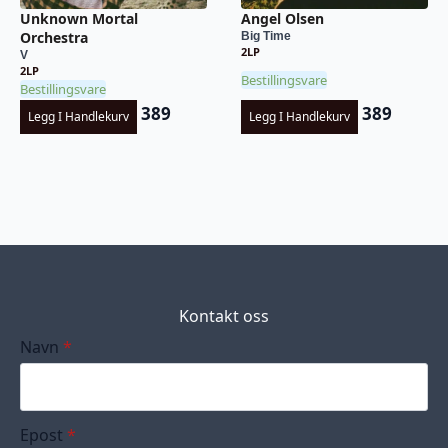
Unknown Mortal
Angel Olsen
Orchestra
Big Time
2LP
V
2LP
Bestillingsvare
Bestillingsvare
389
389
Legg I Handlekurv
Legg I Handlekurv
Kontakt oss
Navn
*
Epost
*