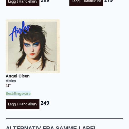
279
299
Legg I Handlekurv
Legg I Handlekurv
Angel Olsen
Aisles
12"
Bestillingsvare
249
Legg I Handlekurv
ALTERNATIV FRA SAMME LABEL