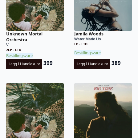
Unknown Mortal
Jamila Woods
Orchestra
Water Made Us
LP - LTD
V
2LP - LTD
Bestillingsvare
Bestillingsvare
399
389
Legg I Handlekurv
Legg I Handlekurv