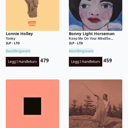
Lonnie Holley
Bonny Light Horseman
Tonky
Keep Me On Your Mind/Se...
2LP - LTD
2LP - LTD
Bestillingsvare
Bestillingsvare
479
459
Legg I Handlekurv
Legg I Handlekurv