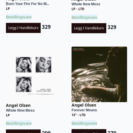
Burn Your Fire For No W...
Whole New Mess
LP
LP - LTD
Bestillingsvare
Bestillingsvare
329
329
Legg I Handlekurv
Legg I Handlekurv
Angel Olsen
Angel Olsen
Forever Means
Whole New Mess
12" - LTD
LP
Bestillingsvare
Bestillingsvare