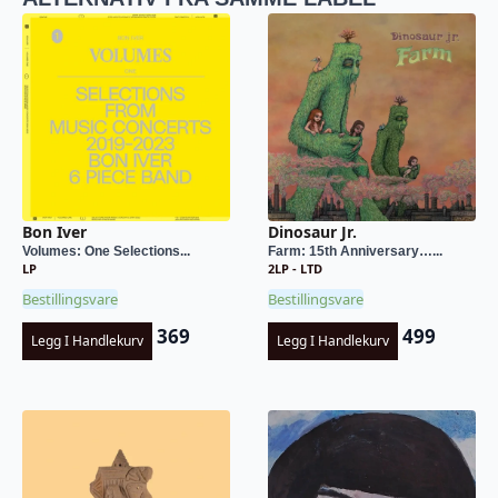
Bon Iver
Dinosaur Jr.
Volumes: One Selections...
Farm: 15th Anniversary…...
LP
2LP - LTD
Bestillingsvare
Bestillingsvare
369
499
Legg I Handlekurv
Legg I Handlekurv