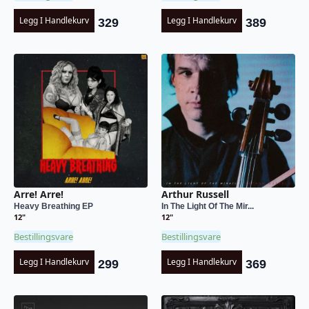
Legg I Handlekurv
Legg I Handlekurv
329
389
Arre! Arre!
Arthur Russell
Heavy Breathing EP
In The Light Of The Mir...
12"
12"
Bestillingsvare
Bestillingsvare
Legg I Handlekurv
Legg I Handlekurv
299
369