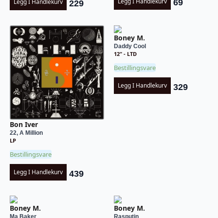
Legg I Handlekurv
69
Legg I Handlekurv
229
Boney M.
Daddy Cool
12" - LTD
Bestillingsvare
Legg I Handlekurv
329
Bon Iver
22, A Million
LP
Bestillingsvare
Legg I Handlekurv
439
Boney M.
Boney M.
Ma Baker
Rasputin