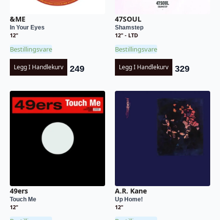
&ME
47SOUL
In Your Eyes
Shamstep
12"
12" - LTD
Bestillingsvare
Bestillingsvare
Legg I Handlekurv
Legg I Handlekurv
249
329
49ers
A.R. Kane
Touch Me
Up Home!
12"
12"