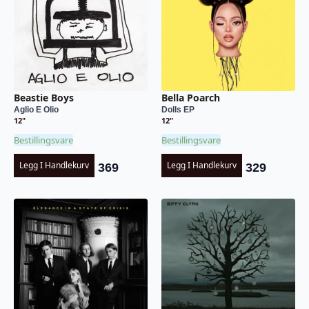
Beastie Boys
Bella Poarch
Aglio E Olio
Dolls EP
12"
12"
Bestillingsvare
Bestillingsvare
Legg I Handlekurv
Legg I Handlekurv
369
329