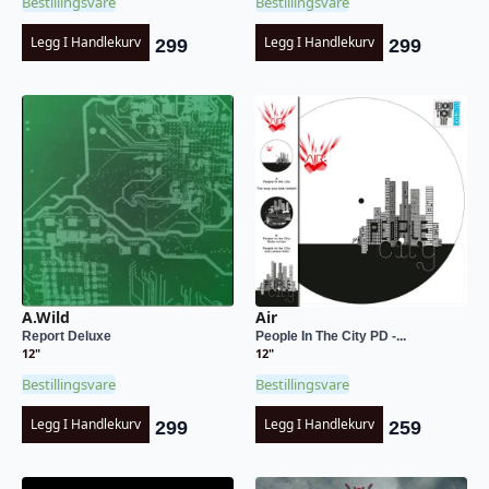
Bestillingsvare
Bestillingsvare
Legg I Handlekurv
Legg I Handlekurv
299
299
A.Wild
Air
Report Deluxe
People In The City PD -...
12"
12"
Bestillingsvare
Bestillingsvare
Legg I Handlekurv
Legg I Handlekurv
299
259