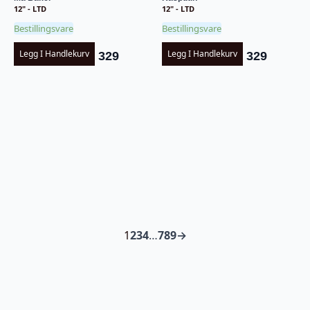
12" - LTD
12" - LTD
Bestillingsvare
Bestillingsvare
Legg I Handlekurv
Legg I Handlekurv
329
329
1
2
3
4
…
7
8
9
→