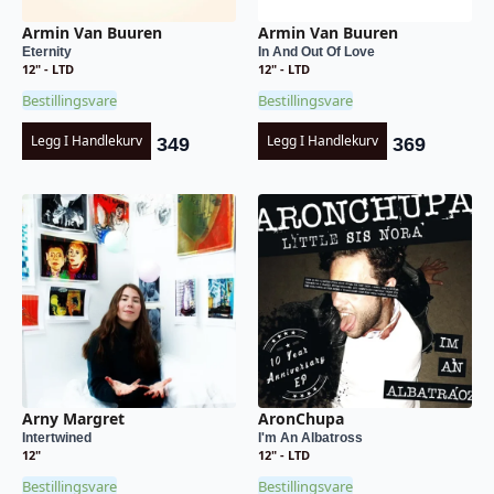
Armin Van Buuren
Armin Van Buuren
Eternity
In And Out Of Love
12" - LTD
12" - LTD
Bestillingsvare
Bestillingsvare
Legg I Handlekurv
Legg I Handlekurv
349
369
Arny Margret
AronChupa
Intertwined
I'm An Albatross
12"
12" - LTD
Bestillingsvare
Bestillingsvare