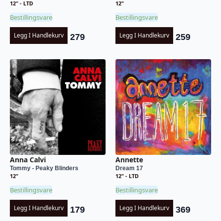
12" - LTD
12"
Bestillingsvare
Bestillingsvare
Legg I Handlekurv
Legg I Handlekurv
279
259
Anna Calvi
Annette
Tommy - Peaky Blinders
Dream 17
12"
12" - LTD
Bestillingsvare
Bestillingsvare
Legg I Handlekurv
Legg I Handlekurv
179
369