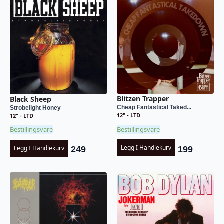
Blitzen Trapper
Black Sheep
Cheap Fantastical Taked...
Strobelight Honey
12" - LTD
12" - LTD
Bestillingsvare
Bestillingsvare
Legg I Handlekurv
Legg I Handlekurv
199
249