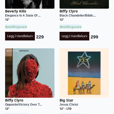
Beverly Kills
Biffy Clyro
Elegance In A State Of ...
Black Chandelier/Biblic...
12"
12"
Bestillingsvare
Bestillingsvare
Legg I Handlekurv
Legg I Handlekurv
229
299
Biffy Clyro
Big Star
Opposite/Victory Over T...
Jesus Christ
12"
12" - LTD