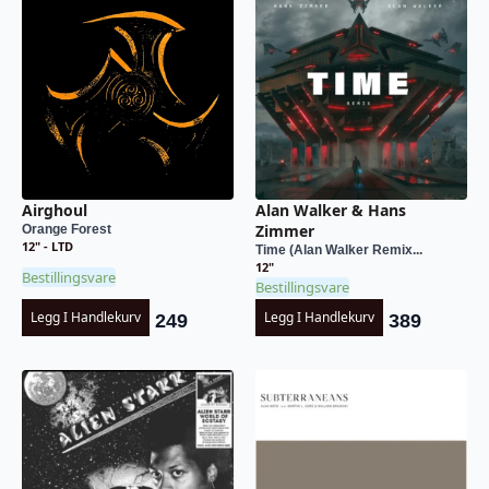
Airghoul
Alan Walker & Hans
Zimmer
Orange Forest
12" - LTD
Time (Alan Walker Remix...
12"
Bestillingsvare
Bestillingsvare
Legg I Handlekurv
Legg I Handlekurv
249
389