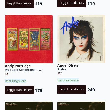
Legg I Handlekurv
Legg I Handlekurv
119
119
Angel Olsen
Andy Partridge
Aisles
My Failed Songwriting…V...
12"
12"
Bestillingsvare
Bestillingsvare
Legg I Handlekurv
249
Legg I Handlekurv
179