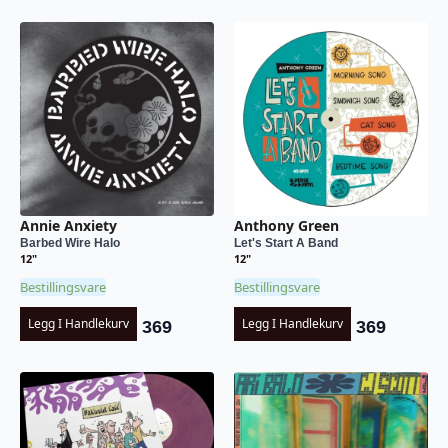
Annie Anxiety
Anthony Green
Barbed Wire Halo
Let's Start A Band
12"
12"
Bestillingsvare
Bestillingsvare
Legg I Handlekurv
Legg I Handlekurv
369
369