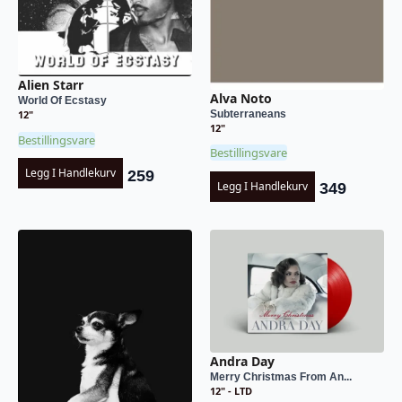
Alien Starr
Alva Noto
World Of Ecstasy
Subterraneans
12"
12"
Bestillingsvare
Bestillingsvare
Legg I Handlekurv
259
Legg I Handlekurv
349
Andra Day
Merry Christmas From An...
12" - LTD