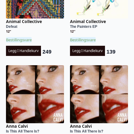
Animal Collective
Animal Collective
Defeat
The Painters EP
12"
12''
Bestillingsvare
Bestillingsvare
Legg I Handlekurv
Legg I Handlekurv
249
139
Anna Calvi
Anna Calvi
Is This All There Is?
Is This All There Is?