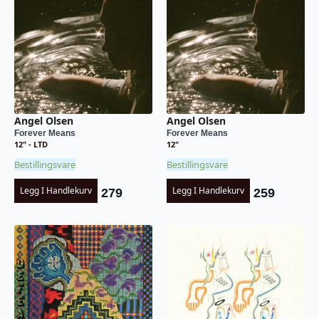
Angel Olsen
Angel Olsen
Forever Means
Forever Means
12" - LTD
12"
Bestillingsvare
Bestillingsvare
Legg I Handlekurv
Legg I Handlekurv
279
259