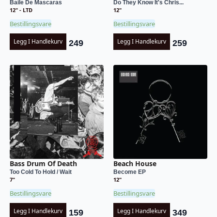
Baile De Mascaras
Do They Know It's Chris...
12" - LTD
12"
Bestillingsvare
Bestillingsvare
Legg I Handlekurv
Legg I Handlekurv
249
259
Bass Drum Of Death
Beach House
Too Cold To Hold / Wait
Become EP
7"
12"
Bestillingsvare
Bestillingsvare
Legg I Handlekurv
Legg I Handlekurv
159
349