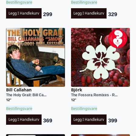
Bestillingsvare
Bestillingsvare
Legg I Handlekurv
Legg I Handlekurv
299
329
Bill Callahan
Björk
The Holy Grail: Bill Ca...
The Fossora Remixes - R...
12"
12"
Bestillingsvare
Bestillingsvare
Legg I Handlekurv
Legg I Handlekurv
369
399