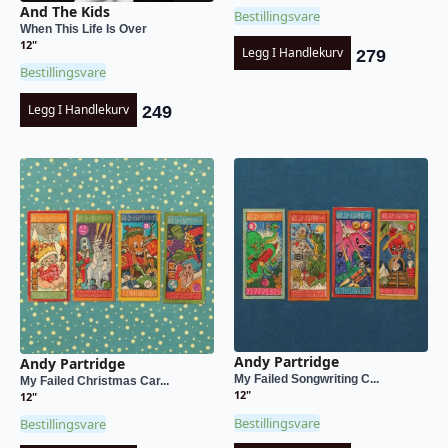
And The Kids
Bestillingsvare
When This Life Is Over
12"
Legg I Handlekurv
279
Bestillingsvare
Legg I Handlekurv
249
Andy Partridge
Andy Partridge
My Failed Songwriting C...
My Failed Christmas Car...
12"
12"
Bestillingsvare
Bestillingsvare