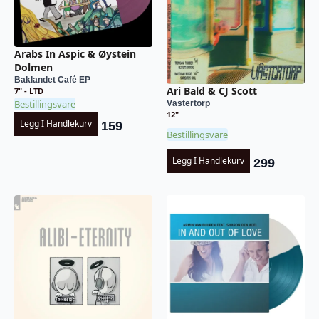
Arabs In Aspic & Øystein
Dolmen
Baklandet Café EP
Ari Bald & CJ Scott
7" - LTD
Bestillingsvare
Västertorp
12"
Legg I Handlekurv
159
Bestillingsvare
Legg I Handlekurv
299