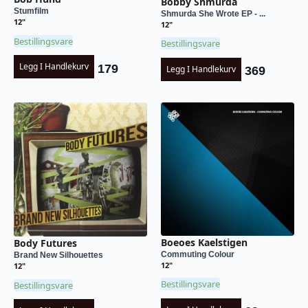
Bobby Shmurda
Stumfilm
Shmurda She Wrote EP - ...
12"
12"
Bestillingsvare
Bestillingsvare
Legg I Handlekurv
179
Legg I Handlekurv
369
Boeoes Kaelstigen
Body Futures
Commuting Colour
Brand New Silhouettes
12"
12"
Bestillingsvare
Bestillingsvare