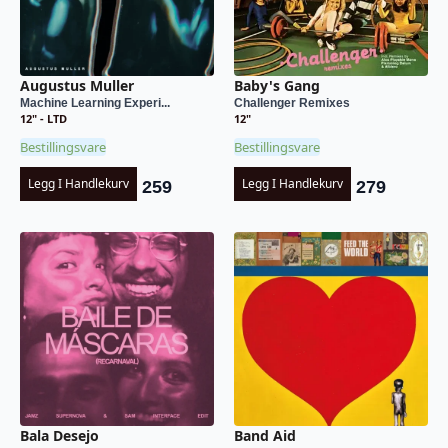
Augustus Muller
Baby's Gang
Machine Learning Experi...
Challenger Remixes
12" - LTD
12"
Bestillingsvare
Bestillingsvare
Legg I Handlekurv
Legg I Handlekurv
259
279
Bala Desejo
Band Aid