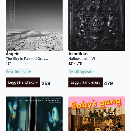
Ásgeir
Ashnikko
The Sky Is Painted Gray...
Halloweenie I-VI
12"
12" - LTD
Bestillingsvare
Bestillingsvare
Legg I Handlekurv
Legg I Handlekurv
259
479