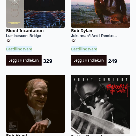
Blood Incantation
Bob Dylan
Luminescent Bridge
Jokerman/I And I Remixe...
12"
12"
Bestillingsvare
Bestillingsvare
Legg I Handlekurv
Legg I Handlekurv
329
249
Bob Hund