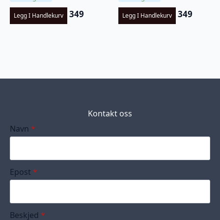
349
349
Legg I Handlekurv
Legg I Handlekurv
Kontakt oss
Navn
*
Epost
*
Beskjed
*