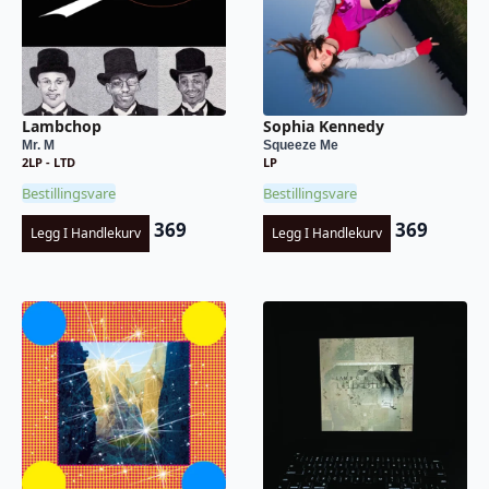
Lambchop
Sophia Kennedy
Mr. M
Squeeze Me
2LP - LTD
LP
Bestillingsvare
Bestillingsvare
369
369
Legg I Handlekurv
Legg I Handlekurv