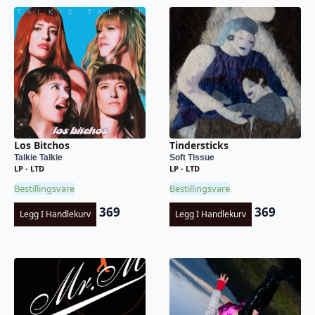
Los Bitchos
Tindersticks
Talkie Talkie
Soft Tissue
LP - LTD
LP - LTD
Bestillingsvare
Bestillingsvare
369
369
Legg I Handlekurv
Legg I Handlekurv