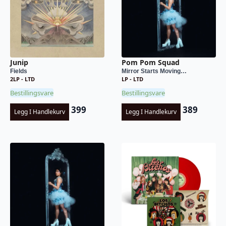
Junip
Pom Pom Squad
Fields
Mirror Starts Moving…
2LP - LTD
LP - LTD
Bestillingsvare
Bestillingsvare
399
389
Legg I Handlekurv
Legg I Handlekurv