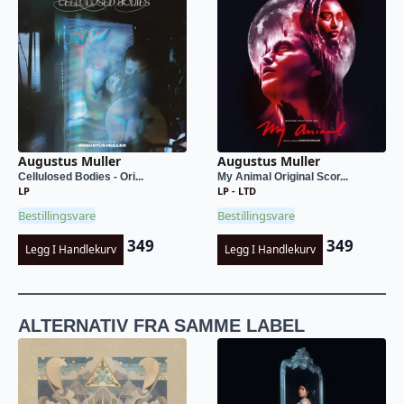
Augustus Muller
Augustus Muller
Cellulosed Bodies - Ori...
My Animal Original Scor...
LP
LP - LTD
Bestillingsvare
Bestillingsvare
349
349
Legg I Handlekurv
Legg I Handlekurv
ALTERNATIV FRA SAMME LABEL