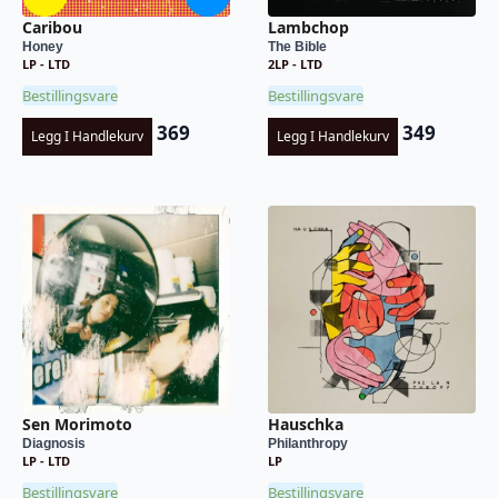
Caribou
Lambchop
Honey
The Bible
LP - LTD
2LP - LTD
Bestillingsvare
Bestillingsvare
369
349
Legg I Handlekurv
Legg I Handlekurv
Sen Morimoto
Hauschka
Diagnosis
Philanthropy
LP - LTD
LP
Bestillingsvare
Bestillingsvare