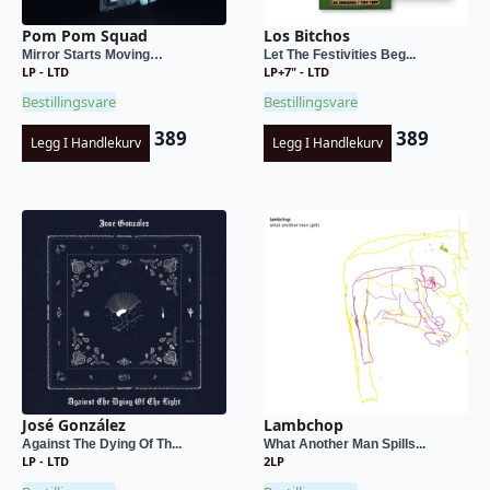
Pom Pom Squad
Los Bitchos
Mirror Starts Moving…
Let The Festivities Beg...
LP - LTD
LP+7" - LTD
Bestillingsvare
Bestillingsvare
389
389
Legg I Handlekurv
Legg I Handlekurv
José González
Lambchop
Against The Dying Of Th...
What Another Man Spills...
LP - LTD
2LP