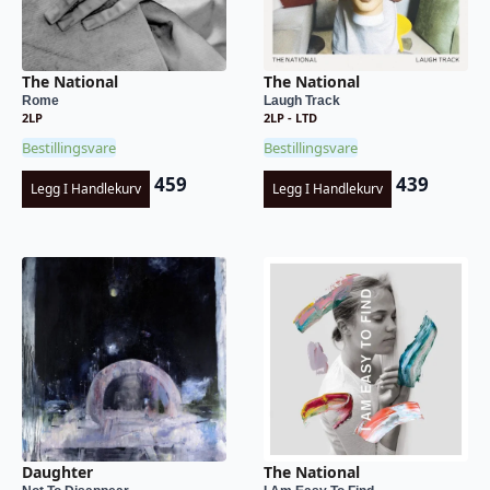
The National
The National
Rome
Laugh Track
2LP
2LP - LTD
Bestillingsvare
Bestillingsvare
459
439
Legg I Handlekurv
Legg I Handlekurv
Daughter
The National