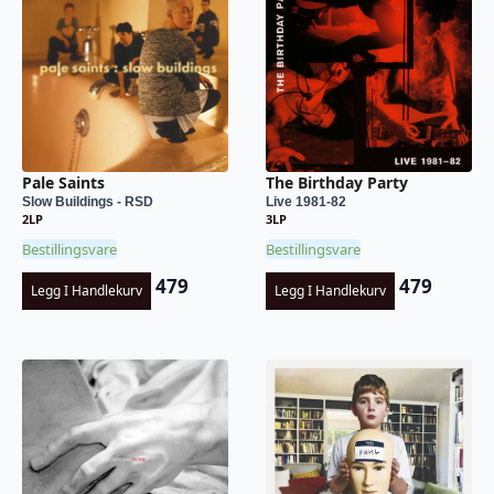
Pale Saints
The Birthday Party
Slow Buildings - RSD
Live 1981-82
2LP
3LP
Bestillingsvare
Bestillingsvare
479
479
Legg I Handlekurv
Legg I Handlekurv