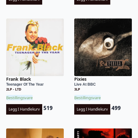
Frank Black
Pixies
Teenager Of The Year
Live At BBC
2LP - LTD
3LP
Bestillingsvare
Bestillingsvare
519
499
Legg I Handlekurv
Legg I Handlekurv