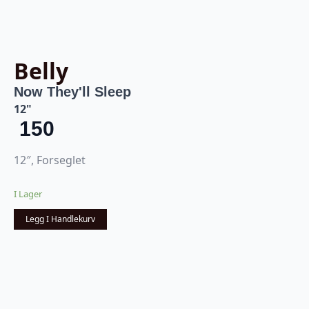
Belly
Now They'll Sleep
12"
150
12″, Forseglet
I Lager
Legg I Handlekurv