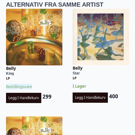
ALTERNATIV FRA SAMME ARTIST
Belly
Belly
Star
King
LP
LP
I Lager
Bestillingsvare
400
299
Legg I Handlekurv
Legg I Handlekurv