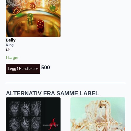
Belly
King
LP
I Lager
500
Legg I Handlekurv
ALTERNATIV FRA SAMME LABEL