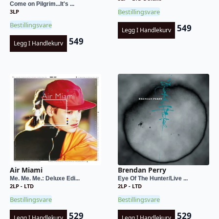
Come on Pilgrim...It's ...
Bestillingsvare
3LP
Bestillingsvare
549
Legg I Handlekurv
549
Legg I Handlekurv
Air Miami
Brendan Perry
Me. Me. Me.: Deluxe Edi...
Eye Of The Hunter/Live ...
2LP - LTD
2LP - LTD
Bestillingsvare
Bestillingsvare
529
529
Legg I Handlekurv
Legg I Handlekurv