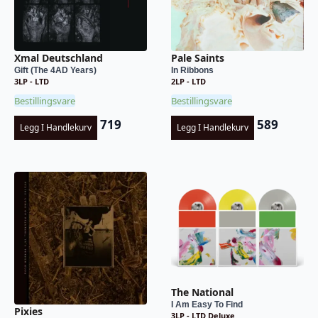
Xmal Deutschland
Pale Saints
Gift (The 4AD Years)
In Ribbons
3LP - LTD
2LP - LTD
Bestillingsvare
Bestillingsvare
719
589
Legg I Handlekurv
Legg I Handlekurv
The National
I Am Easy To Find
Pixies
3LP - LTD Deluxe