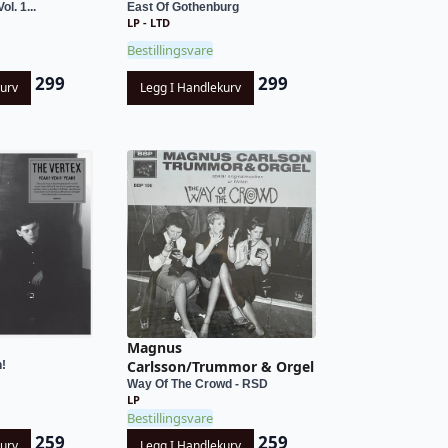
ol. 1...
East Of Gothenburg
LP - LTD
Bestillingsvare
299
299
kurv
Legg I Handlekurv
Magnus
Carlsson/Trummor & Orgel
h!
Way Of The Crowd - RSD
LP
Bestillingsvare
259
259
kurv
Legg I Handlekurv