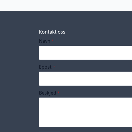
Kontakt oss
Navn
*
Epost
*
Beskjed
*