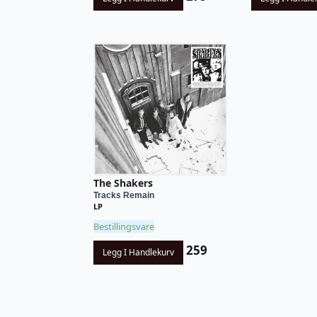
The Shakers
Tracks Remain
LP
Bestillingsvare
259
Legg I Handlekurv