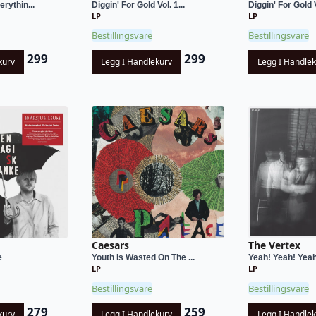
rythin...
Diggin' For Gold Vol. 1...
Diggin' For Gold V
LP
LP
Bestillingsvare
Bestillingsvare
299
299
kurv
Legg I Handlekurv
Legg I Handle
Caesars
The Vertex
e
Youth Is Wasted On The ...
Yeah! Yeah! Yea
LP
LP
Bestillingsvare
Bestillingsvare
279
259
kurv
Legg I Handlekurv
Legg I Handle