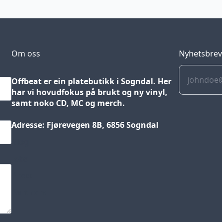
Om oss
Nyhetsbre
Offbeat er ein platebutikk i Sogndal. Her
har vi hovudfokus på brukt og ny vinyl,
samt noko CD, MC og merch.
Adresse: Fjørevegen 8B, 6856 Sogndal
Blog
Jobs
Press
Partners