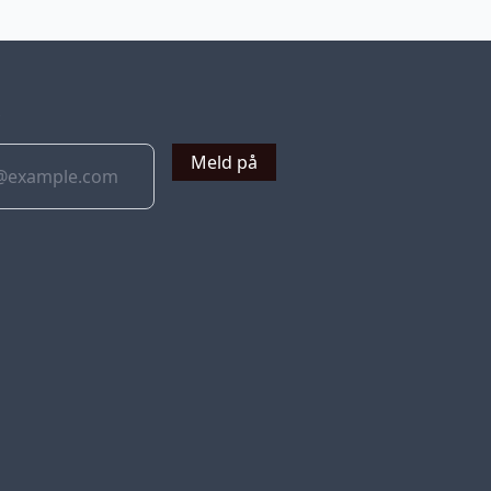
v
Meld på