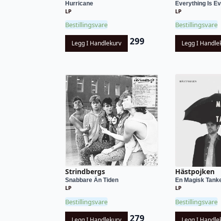
Hurricane
Everything Is Eve
LP
LP
Bestillingsvare
Bestillingsvare
299
Legg I Handlekurv
Legg I Handle
Strindbergs
Hästpojken
Snabbare Än Tiden
En Magisk Tank
LP
LP
Bestillingsvare
Bestillingsvare
279
Legg I Handlekurv
Legg I Handle