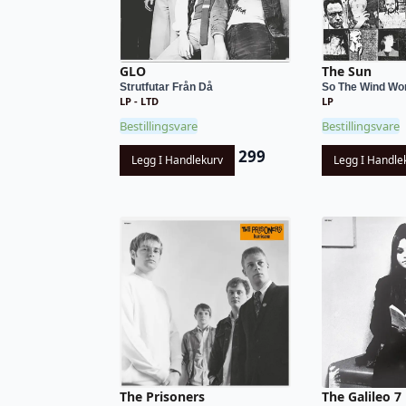
GLO
The Sun
Strutfutar Från Då
So The Wind Won'
LP - LTD
LP
Bestillingsvare
Bestillingsvare
299
Legg I Handlekurv
Legg I Handle
The Prisoners
The Galileo 7