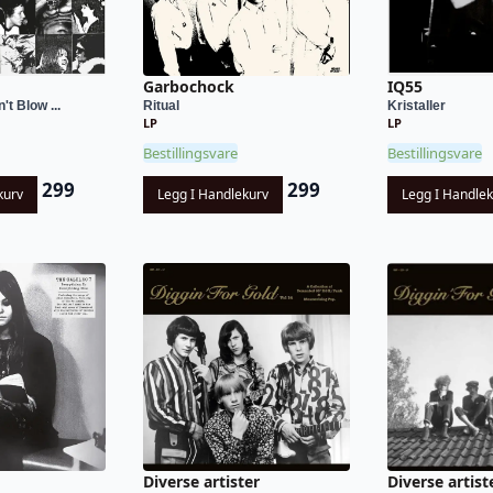
Garbochock
IQ55
t Blow ...
Ritual
Kristaller
LP
LP
Bestillingsvare
Bestillingsvare
299
299
kurv
Legg I Handlekurv
Legg I Handle
Diverse artister
Diverse artist