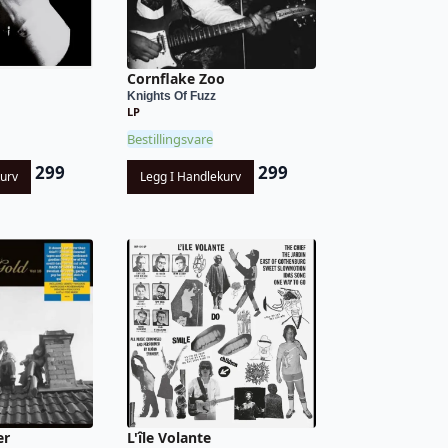
Cornflake Zoo
Knights Of Fuzz
LP
Bestillingsvare
299
299
kurv
Legg I Handlekurv
er
L'île Volante