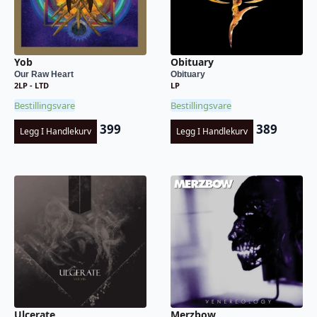
Yob
Obituary
Our Raw Heart
Obituary
2LP - LTD
LP
Bestillingsvare
Bestillingsvare
399
389
Legg I Handlekurv
Legg I Handlekurv
Ulcerate
Merzbow