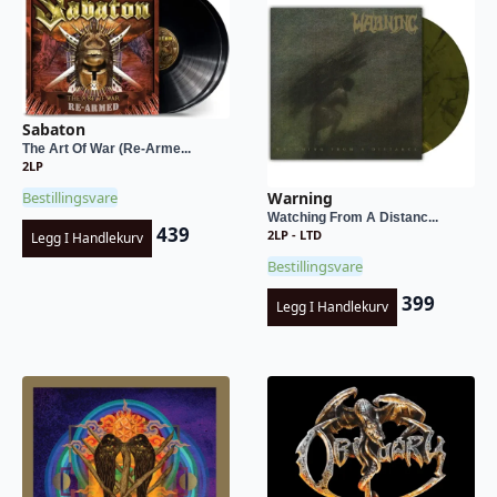
Sabaton
The Art Of War (Re-Arme...
2LP
Bestillingsvare
Warning
Watching From A Distanc...
439
2LP - LTD
Legg I Handlekurv
Bestillingsvare
399
Legg I Handlekurv