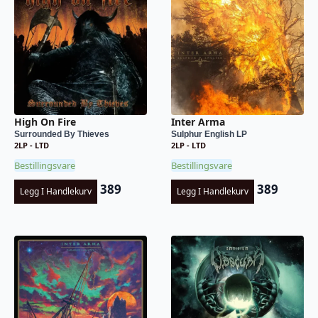
High On Fire
Inter Arma
Surrounded By Thieves
Sulphur English LP
2LP - LTD
2LP - LTD
Bestillingsvare
Bestillingsvare
389
389
Legg I Handlekurv
Legg I Handlekurv