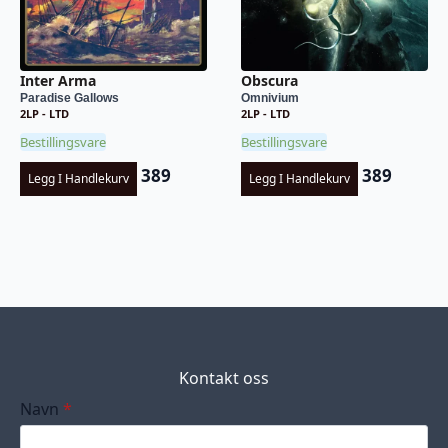
Inter Arma
Obscura
Paradise Gallows
Omnivium
2LP - LTD
2LP - LTD
Bestillingsvare
Bestillingsvare
389
389
Legg I Handlekurv
Legg I Handlekurv
Kontakt oss
Navn
*