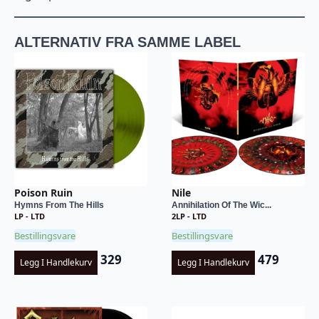
ALTERNATIV FRA SAMME LABEL
Poison Ruin
Nile
Hymns From The Hills
Annihilation Of The Wic...
LP - LTD
2LP - LTD
Bestillingsvare
Bestillingsvare
329
479
Legg I Handlekurv
Legg I Handlekurv