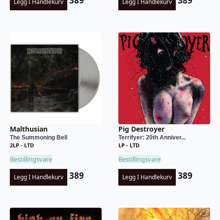
389
389
Legg I Handlekurv
Legg I Handlekurv
Malthusian
Pig Destroyer
The Summoning Bell
Terrifyer: 20th Anniver...
2LP - LTD
LP - LTD
Bestillingsvare
Bestillingsvare
389
389
Legg I Handlekurv
Legg I Handlekurv