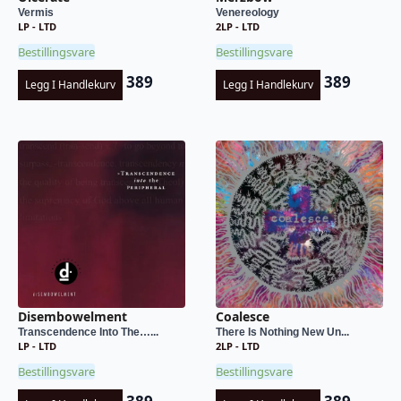
Vermis
Venereology
LP - LTD
2LP - LTD
Bestillingsvare
Bestillingsvare
389
389
Legg I Handlekurv
Legg I Handlekurv
Disembowelment
Coalesce
Transcendence Into The…...
There Is Nothing New Un...
LP - LTD
2LP - LTD
Bestillingsvare
Bestillingsvare