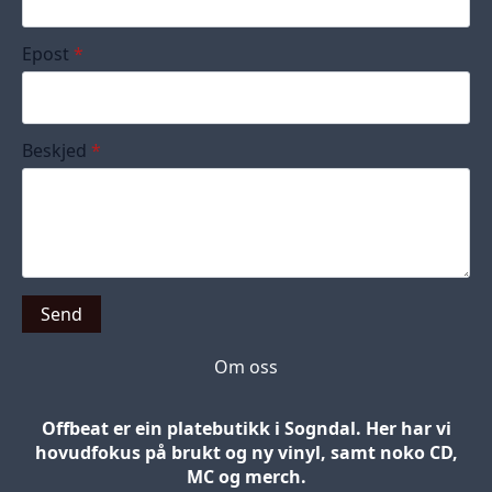
Epost
*
Beskjed
*
Send
Om oss
Offbeat er ein platebutikk i Sogndal. Her har vi
hovudfokus på brukt og ny vinyl, samt noko CD,
MC og merch.