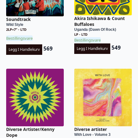
Akira Ishikawa & Count
Soundtrack
Buffaloes
Wild Style
2LP+7" - LTD
Uganda (Dawn Of Rock)
LP - LTD
Bestillingsvare
Bestillingsvare
549
569
Legg I Handlekurv
Legg I Handlekurv
Diverse Artister/Kenny
Diverse artister
Dope
With Love - Volume 3