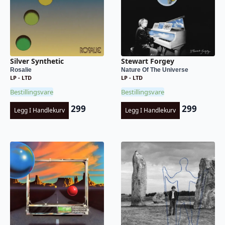
Silver Synthetic
Stewart Forgey
Rosalie
Nature Of The Universe
LP - LTD
LP - LTD
Bestillingsvare
Bestillingsvare
299
299
Legg I Handlekurv
Legg I Handlekurv