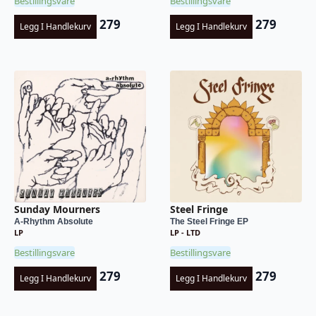
Bestillingsvare
Bestillingsvare
279
279
Legg I Handlekurv
Legg I Handlekurv
Sunday Mourners
Steel Fringe
A-Rhythm Absolute
The Steel Fringe EP
LP
LP - LTD
Bestillingsvare
Bestillingsvare
279
279
Legg I Handlekurv
Legg I Handlekurv