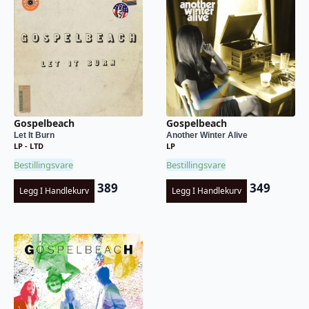
Gospelbeach
Gospelbeach
Another Winter Alive
Let It Burn
LP
LP - LTD
Bestillingsvare
Bestillingsvare
349
389
Legg I Handlekurv
Legg I Handlekurv