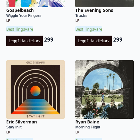
Gospelbeach
The Evening Sons
Wiggle Your Fingers
Tracks
LP
LP
Bestillingsvare
Bestillingsvare
299
299
Legg I Handlekurv
Legg I Handlekurv
Eric Silverman
Ryan Baine
Stay In It
Morning Flight
LP
LP