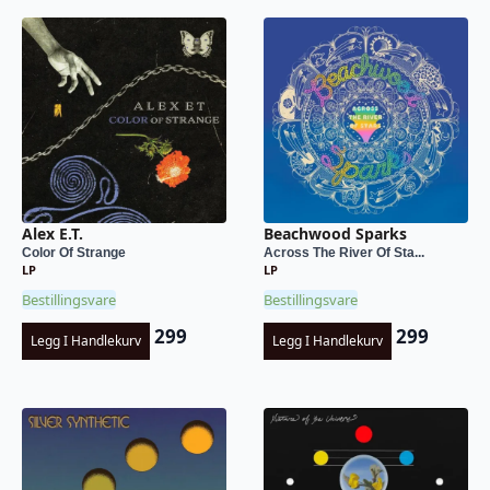
Alex E.T.
Beachwood Sparks
Color Of Strange
Across The River Of Sta...
LP
LP
Bestillingsvare
Bestillingsvare
299
299
Legg I Handlekurv
Legg I Handlekurv