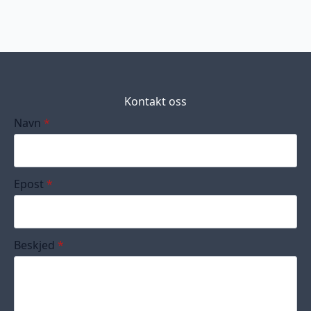
Kontakt oss
Navn
*
Epost
*
Beskjed
*