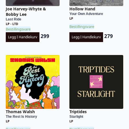
Joe Harvey-Whyte &
Hollow Hand
Bobby Lee
Your Own Adventure
LP
Last Ride
LP - LTD
Bestillingsvare
Bestillingsvare
299
279
Legg I Handlekurv
Legg I Handlekurv
Thomas Walsh
Triptides
The Rest Is History
Starlight
LP
LP