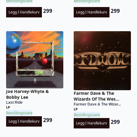
Bestillingsvare
Bestillingsvare
299
299
Legg I Handlekurv
Legg I Handlekurv
Joe Harvey-Whyte &
Farmer Dave & The
Bobby Lee
Wizards Of The Wes...
Last Ride
Farmer Dave & The Wizar...
LP
LP
Bestillingsvare
Bestillingsvare
299
299
Legg I Handlekurv
Legg I Handlekurv