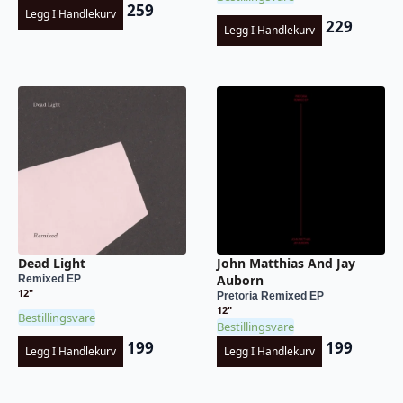
259
Legg I Handlekurv
229
Legg I Handlekurv
Dead Light
John Matthias And Jay
Auborn
Remixed EP
12"
Pretoria Remixed EP
12"
Bestillingsvare
Bestillingsvare
199
199
Legg I Handlekurv
Legg I Handlekurv