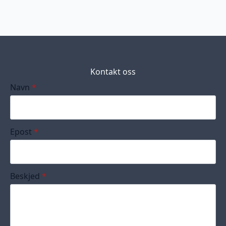
Kontakt oss
Navn
*
Epost
*
Beskjed
*