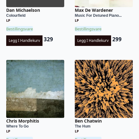
Max De Wardener
Dan Michaelson
Music For Detuned Piano...
Colourfield
LP
LP
Bestillingsvare
Bestillingsvare
299
329
Legg I Handlekurv
Legg I Handlekurv
Chris Morphitis
Ben Chatwin
Where To Go
The Hum
LP
LP