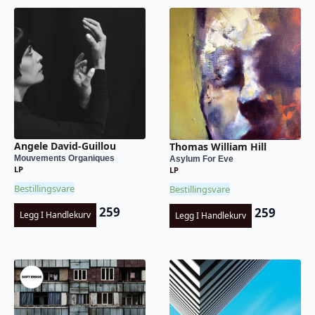
Angele David-Guillou
Thomas William Hill
Mouvements Organiques
Asylum For Eve
LP
LP
Bestillingsvare
Bestillingsvare
259
259
Legg I Handlekurv
Legg I Handlekurv