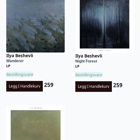
Ilya Beshevli
Ilya Beshevli
Wanderer
Night Forest
LP
LP
Bestillingsvare
Bestillingsvare
259
259
Legg I Handlekurv
Legg I Handlekurv