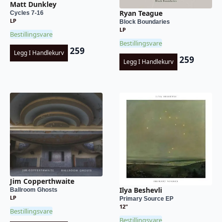
Matt Dunkley
Ryan Teague
Cycles 7-16
LP
Block Boundaries
LP
Bestillingsvare
Bestillingsvare
259
Legg I Handlekurv
259
Legg I Handlekurv
Jim Copperthwaite
Ilya Beshevli
Ballroom Ghosts
LP
Primary Source EP
12"
Bestillingsvare
Bestillingsvare