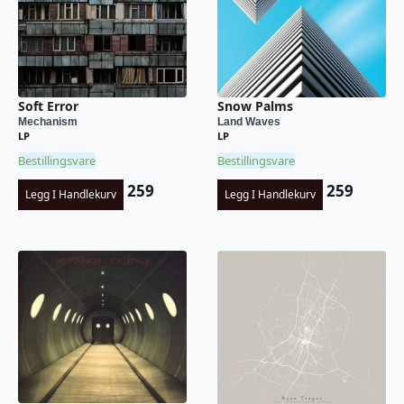
Soft Error
Snow Palms
Mechanism
Land Waves
LP
LP
Bestillingsvare
Bestillingsvare
259
259
Legg I Handlekurv
Legg I Handlekurv