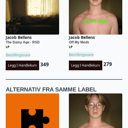
Jacob Bellens
Jacob Bellens
Off My Meds
The Daisy Age - RSD
LP
LP
Bestillingsvare
Bestillingsvare
279
349
Legg I Handlekurv
Legg I Handlekurv
ALTERNATIV FRA SAMME LABEL