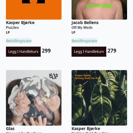
Kasper Bjørke
Jacob Bellens
Puzzles
Off My Meds
LP
LP
Bestillingsvare
Bestillingsvare
299
279
Legg I Handlekurv
Legg I Handlekurv
Glas
Kasper Bjørke