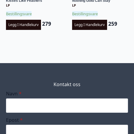
Kisses Like Feathers
Nothing Gold Can Stay
LP
LP
Bestillingsvare
Bestillingsvare
279
259
Legg I Handlekurv
Legg I Handlekurv
Kontakt oss
Navn
*
Epost
*