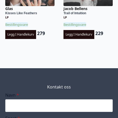
Glas
Jacob Bellens
Kisses Like Feathers
Trail of Intuition
LP
LP
Bestillingsvare
Bestillingsvare
279
229
Legg I Handlekurv
Legg I Handlekurv
Kontakt oss
Navn
*