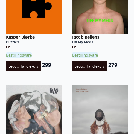
Kasper Bjørke
Jacob Bellens
Puzzles
Off My Meds
LP
LP
Bestillingsvare
Bestillingsvare
299
279
Legg I Handlekurv
Legg I Handlekurv