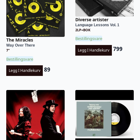
Diverse artister
Language Lessons Vol. 1
2LP+BOK
Bestillingsvare
The Miracles
Way Over There
799
Legg I Handlekurv
7"
Bestillingsvare
89
Legg I Handlekurv