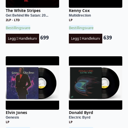
The White Stripes
Kenny Cox
Get Behind Me Satan: 20...
Multidirection
2LP - LTD
LP
Bestillingsvare
Bestillingsvare
699
639
Legg I Handlekurv
Legg I Handlekurv
Elvin Jones
Donald Byrd
Genesis
Electric Byrd
LP
LP