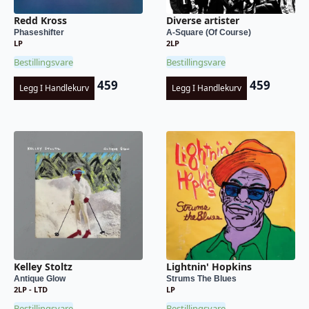
Redd Kross
Diverse artister
Phaseshifter
A-Square (Of Course)
LP
2LP
Bestillingsvare
Bestillingsvare
459
459
Legg I Handlekurv
Legg I Handlekurv
Kelley Stoltz
Lightnin' Hopkins
Antique Glow
Strums The Blues
2LP - LTD
LP
Bestillingsvare
Bestillingsvare