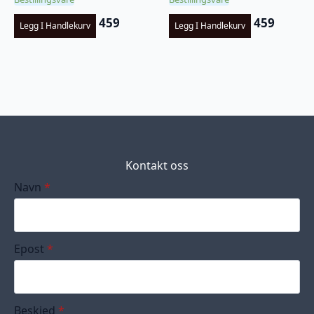
459
459
Legg I Handlekurv
Legg I Handlekurv
Kontakt oss
Navn
*
Epost
*
Beskjed
*