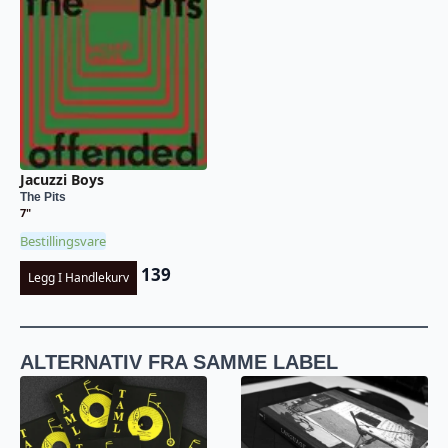
Jacuzzi Boys
The Pits
7"
Bestillingsvare
139
Legg I Handlekurv
ALTERNATIV FRA SAMME LABEL