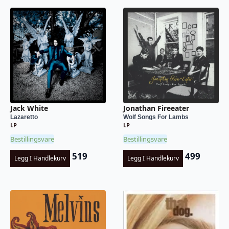
Jack White
Jonathan Fireeater
Lazaretto
Wolf Songs For Lambs
LP
LP
Bestillingsvare
Bestillingsvare
519
499
Legg I Handlekurv
Legg I Handlekurv