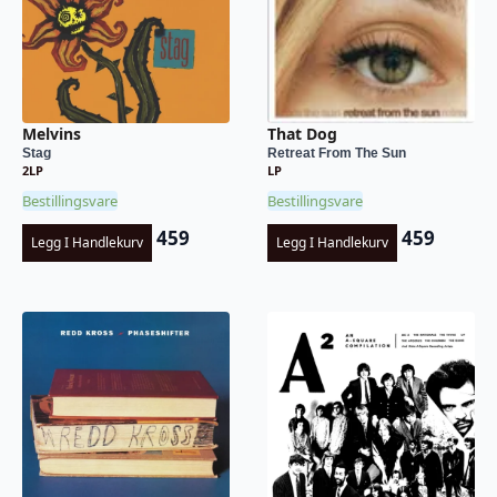
Melvins
That Dog
Stag
Retreat From The Sun
2LP
LP
Bestillingsvare
Bestillingsvare
459
459
Legg I Handlekurv
Legg I Handlekurv