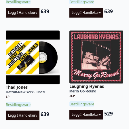
Bestillingsvare
Bestillingsvare
639
639
Legg I Handlekurv
Legg I Handlekurv
Laughing Hyenas
Thad Jones
Merry Go Round
Detroit-New York Juncti...
2LP
LP
Bestillingsvare
Bestillingsvare
529
639
Legg I Handlekurv
Legg I Handlekurv