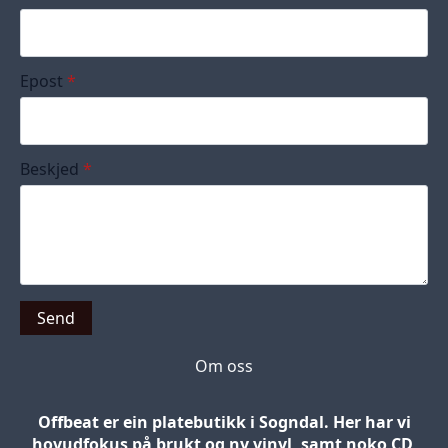
Epost
*
Beskjed
*
Send
Om oss
Offbeat er ein platebutikk i Sogndal. Her har vi
hovudfokus på brukt og ny vinyl, samt noko CD,