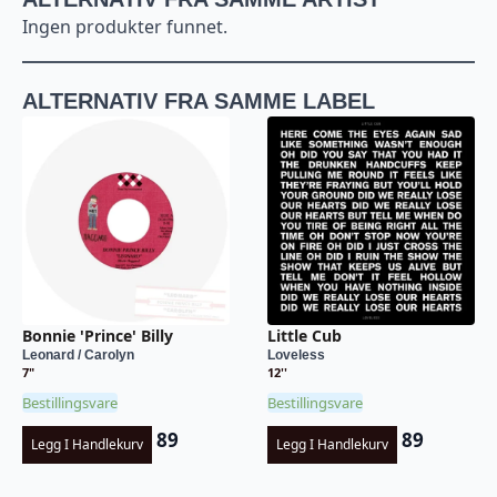
Ingen produkter funnet.
ALTERNATIV FRA SAMME LABEL
Bonnie 'Prince' Billy
Little Cub
Leonard / Carolyn
Loveless
7"
12''
Bestillingsvare
Bestillingsvare
89
89
Legg I Handlekurv
Legg I Handlekurv