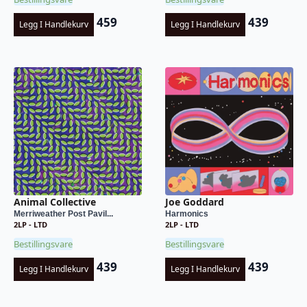
459
439
Legg I Handlekurv
Legg I Handlekurv
Animal Collective
Joe Goddard
Merriweather Post Pavil...
Harmonics
2LP - LTD
2LP - LTD
Bestillingsvare
Bestillingsvare
439
439
Legg I Handlekurv
Legg I Handlekurv