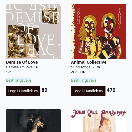
Demise Of Love
Animal Collective
Demise Of Love EP
Sung Tongs: 20th…
10"
2LP - LTD
Bestillingsvare
Bestillingsvare
89
479
Legg I Handlekurv
Legg I Handlekurv