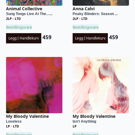
Animal Collective
Anna Calvi
Sung Tongs Live At The…...
Peaky Blinders: Season ...
2LP - LTD
2LP - LTD
Bestillingsvare
Bestillingsvare
459
459
Legg I Handlekurv
Legg I Handlekurv
My Bloody Valentine
My Bloody Valentine
Loveless
Isn't Anything
LP - LTD
LP
Bestillingsvare
Bestillingsvare