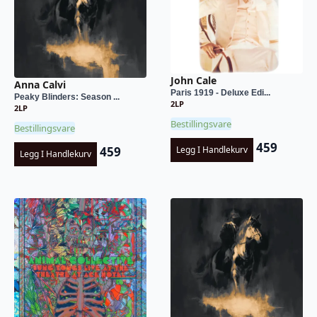
John Cale
Anna Calvi
Paris 1919 - Deluxe Edi...
Peaky Blinders: Season ...
2LP
2LP
Bestillingsvare
Bestillingsvare
459
459
Legg I Handlekurv
Legg I Handlekurv