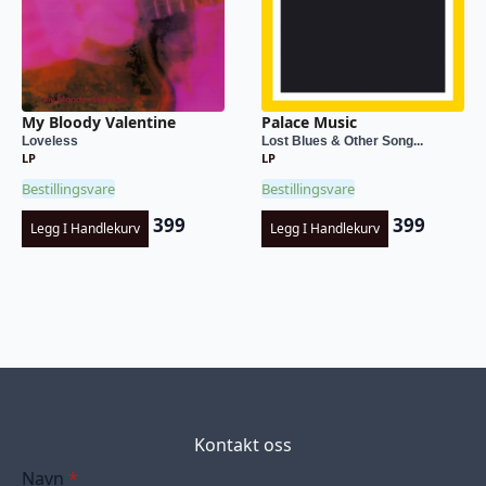
My Bloody Valentine
Palace Music
Loveless
Lost Blues & Other Song...
LP
LP
Bestillingsvare
Bestillingsvare
399
399
Legg I Handlekurv
Legg I Handlekurv
Kontakt oss
Navn
*