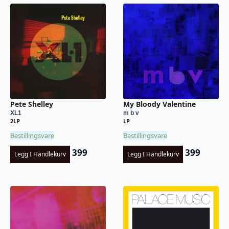
Pete Shelley
My Bloody Valentine
XL1
m b v
2LP
LP
Bestillingsvare
Bestillingsvare
399
399
Legg I Handlekurv
Legg I Handlekurv