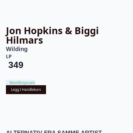
Jon Hopkins & Biggi
Hilmars
Wilding
LP
349
Bestillingsvare
Legg I Handlekurv
ALTERNATIV FRA SAMME ARTIST