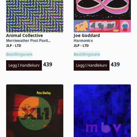
Animal Collective
Joe Goddard
Merriweather Post Pavil...
Harmonics
2LP - LTD
2LP - LTD
Bestillingsvare
Bestillingsvare
439
439
Legg I Handlekurv
Legg I Handlekurv