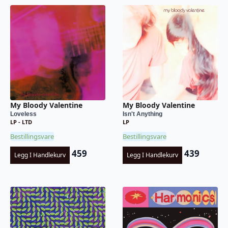
My Bloody Valentine
My Bloody Valentine
Loveless
Isn't Anything
LP - LTD
LP
Bestillingsvare
Bestillingsvare
459
439
Legg I Handlekurv
Legg I Handlekurv