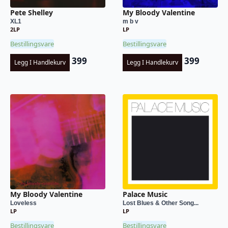
Pete Shelley
My Bloody Valentine
XL1
m b v
2LP
LP
Bestillingsvare
Bestillingsvare
399
399
Legg I Handlekurv
Legg I Handlekurv
My Bloody Valentine
Palace Music
Loveless
Lost Blues & Other Song...
LP
LP
Bestillingsvare
Bestillingsvare