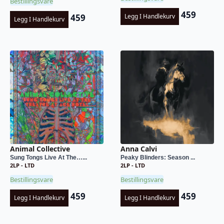
Bestillingsvare
459
459
Legg I Handlekurv
Legg I Handlekurv
Animal Collective
Anna Calvi
Sung Tongs Live At The…...
Peaky Blinders: Season ...
2LP - LTD
2LP - LTD
Bestillingsvare
Bestillingsvare
459
459
Legg I Handlekurv
Legg I Handlekurv