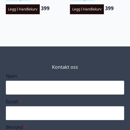
399
399
Legg I Handlekurv
Legg I Handlekurv
Kontakt oss
Navn
*
Epost
*
Beskjed
*