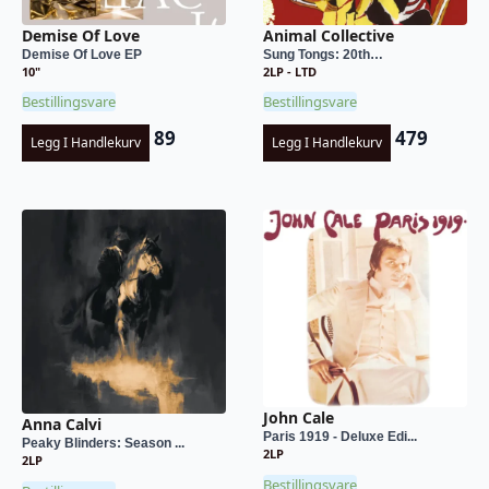
Demise Of Love
Animal Collective
Demise Of Love EP
Sung Tongs: 20th…
10"
2LP - LTD
Bestillingsvare
Bestillingsvare
89
479
Legg I Handlekurv
Legg I Handlekurv
John Cale
Anna Calvi
Paris 1919 - Deluxe Edi...
Peaky Blinders: Season ...
2LP
2LP
Bestillingsvare