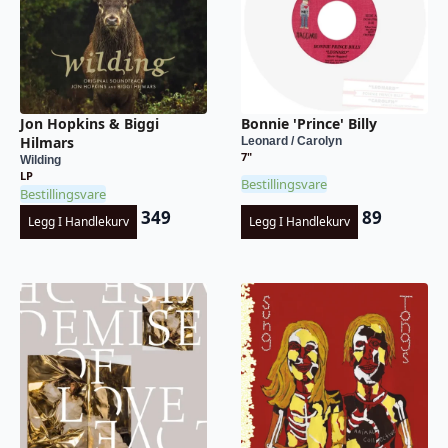
Jon Hopkins & Biggi
Bonnie 'Prince' Billy
Hilmars
Leonard / Carolyn
7"
Wilding
LP
Bestillingsvare
Bestillingsvare
349
89
Legg I Handlekurv
Legg I Handlekurv