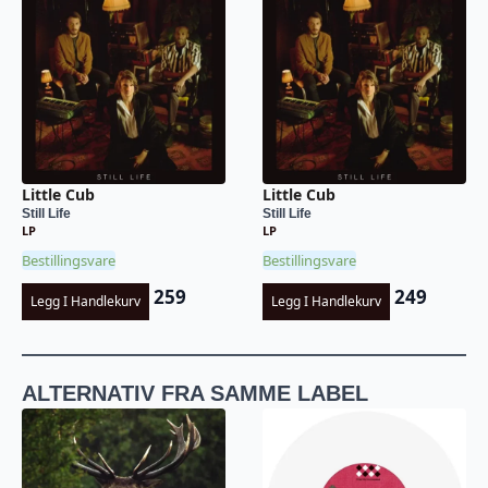
Little Cub
Little Cub
Still Life
Still Life
LP
LP
Bestillingsvare
Bestillingsvare
259
249
Legg I Handlekurv
Legg I Handlekurv
ALTERNATIV FRA SAMME LABEL