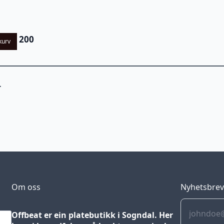
200
kurv
L
Om oss
Nyhetsbre
Offbeat er ein platebutikk i Sogndal. Her