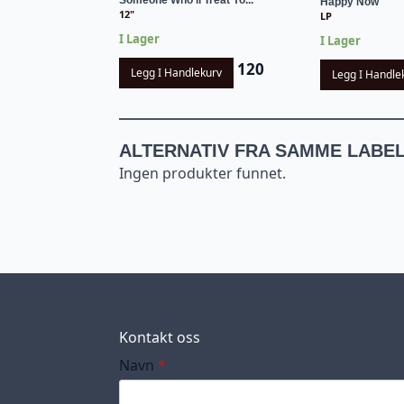
Happy Now
12"
LP
I Lager
I Lager
120
Legg I Handlekurv
Legg I Handle
ALTERNATIV FRA SAMME LABE
Ingen produkter funnet.
Kontakt oss
Navn
*