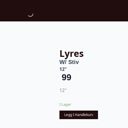
Lyres
W/ Stiv
12"
99
12″
I Lager
Legg I Handlekurv