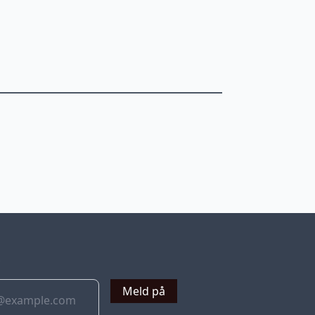
v
Meld på