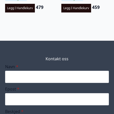
479
459
Legg I Handlekurv
Legg I Handlekurv
Kontakt oss
Navn
*
Epost
*
Beskjed
*