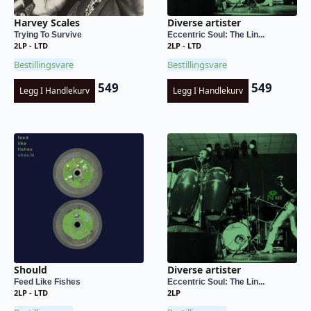
Harvey Scales
Diverse artister
Trying To Survive
Eccentric Soul: The Lin...
2LP - LTD
2LP - LTD
Bestillingsvare
Bestillingsvare
549
549
Legg I Handlekurv
Legg I Handlekurv
Should
Diverse artister
Feed Like Fishes
Eccentric Soul: The Lin...
2LP - LTD
2LP