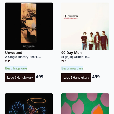
Unwound
90 Day Men
A Single History: 1991-...
(It (Is) It) Critical B...
2LP
2LP
Bestillingsvare
Bestillingsvare
499
499
Legg I Handlekurv
Legg I Handlekurv