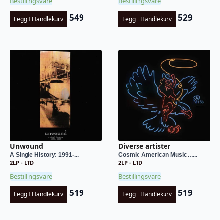
Bestillingsvare
Bestillingsvare
549
529
Legg I Handlekurv
Legg I Handlekurv
Unwound
Diverse artister
A Single History: 1991-...
Cosmic American Music…...
2LP - LTD
2LP - LTD
Bestillingsvare
Bestillingsvare
519
519
Legg I Handlekurv
Legg I Handlekurv