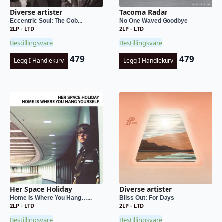
Diverse artister
Tacoma Radar
Eccentric Soul: The Cob...
No One Waved Goodbye
2LP - LTD
2LP - LTD
Bestillingsvare
Bestillingsvare
479
479
Legg I Handlekurv
Legg I Handlekurv
Her Space Holiday
Diverse artister
Home Is Where You Hang…...
Bliss Out: For Days
2LP - LTD
2LP - LTD
Bestillingsvare
Bestillingsvare