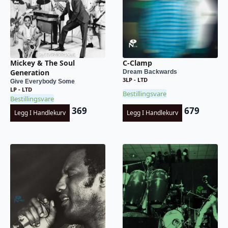
Mickey & The Soul
C-Clamp
Generation
Dream Backwards
3LP - LTD
Give Everybody Some
LP - LTD
Bestillingsvare
Bestillingsvare
369
679
Legg I Handlekurv
Legg I Handlekurv