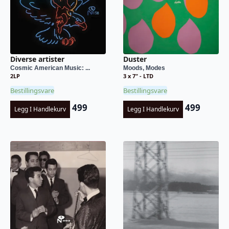
Diverse artister
Duster
Cosmic American Music: ...
Moods, Modes
2LP
3 x 7" - LTD
Bestillingsvare
Bestillingsvare
499
499
Legg I Handlekurv
Legg I Handlekurv