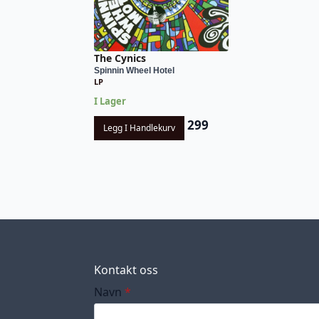
The Cynics
Spinnin Wheel Hotel
LP
I Lager
299
Legg I Handlekurv
Kontakt oss
Navn
*