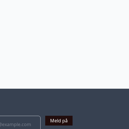
v
Meld på