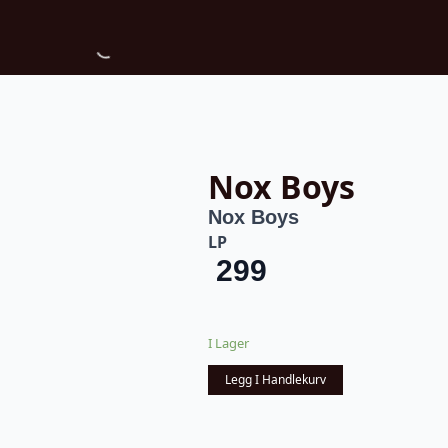
Nox Boys
Nox Boys
LP
299
I Lager
Legg I Handlekurv