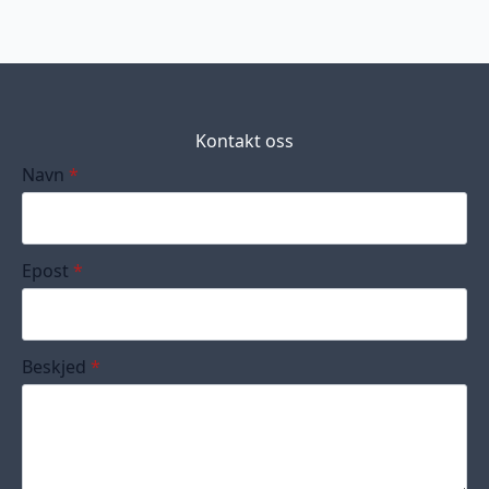
Kontakt oss
Navn
*
Epost
*
Beskjed
*