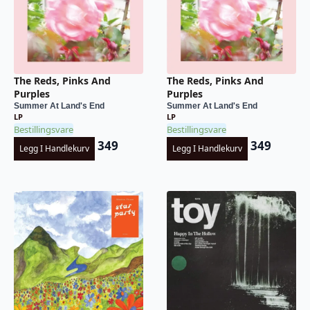
The Reds, Pinks And
The Reds, Pinks And
Purples
Purples
Summer At Land's End
Summer At Land's End
LP
LP
Bestillingsvare
Bestillingsvare
349
349
Legg I Handlekurv
Legg I Handlekurv