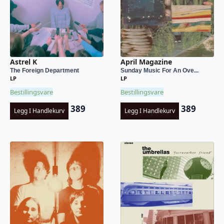
Astrel K
April Magazine
The Foreign Department
Sunday Music For An Ove...
LP
LP
Bestillingsvare
Bestillingsvare
389
389
Legg I Handlekurv
Legg I Handlekurv