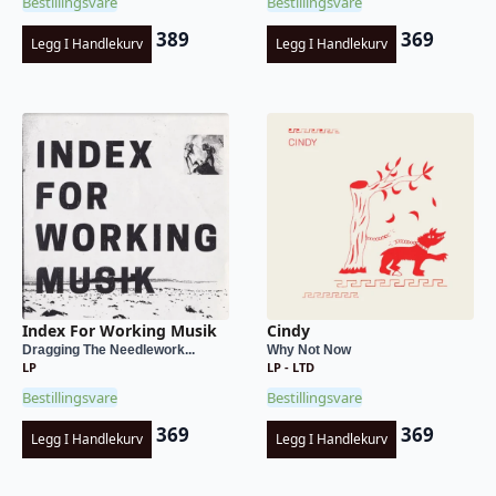
Bestillingsvare
Bestillingsvare
389
369
Legg I Handlekurv
Legg I Handlekurv
Index For Working Musik
Cindy
Dragging The Needlework...
Why Not Now
LP
LP - LTD
Bestillingsvare
Bestillingsvare
369
369
Legg I Handlekurv
Legg I Handlekurv