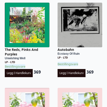
The Reds, Pinks And
Autobahn
Purples
Ecstasy Of Ruin
LP - LTD
Unwishing Well
LP - LTD
Bestillingsvare
Bestillingsvare
369
369
Legg I Handlekurv
Legg I Handlekurv