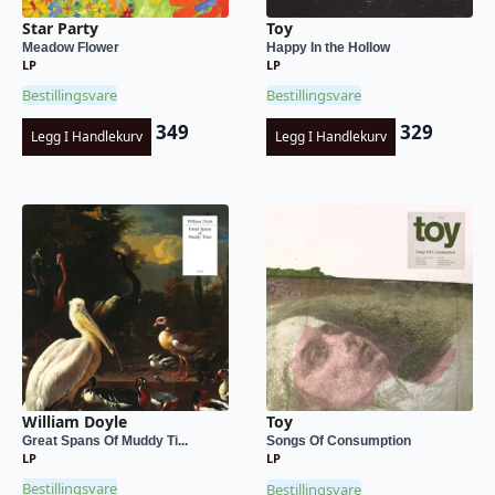
Star Party
Toy
Meadow Flower
Happy In the Hollow
LP
LP
Bestillingsvare
Bestillingsvare
349
329
Legg I Handlekurv
Legg I Handlekurv
William Doyle
Toy
Great Spans Of Muddy Ti...
Songs Of Consumption
LP
LP
Bestillingsvare
Bestillingsvare