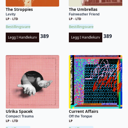
The Umbrellas
The Stroppies
Fairweather Friend
Levity
LP - LTD
LP - LTD
Bestillingsvare
Bestillingsvare
389
389
Legg I Handlekurv
Legg I Handlekurv
Ulrika Spacek
Current Affairs
Compact Trauma
Off the Tongue
LP - LTD
LP