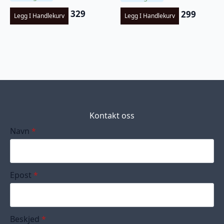
329
299
Legg I Handlekurv
Legg I Handlekurv
Kontakt oss
Navn
*
Epost
*
Beskjed
*