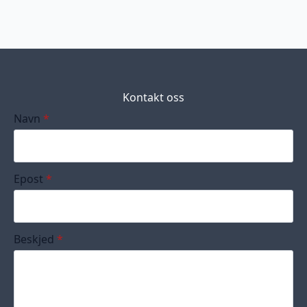
Kontakt oss
Navn
*
Epost
*
Beskjed
*