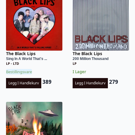
The Black Lips
The Black Lips
Sing In A World That's ...
200 Million Thousand
LP - LTD
LP
Bestillingsvare
I Lager
389
279
Legg I Handlekurv
Legg I Handlekurv