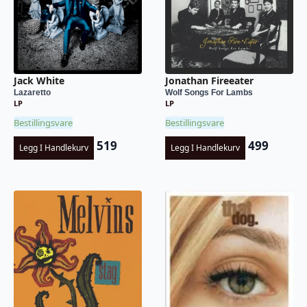
Jack White
Jonathan Fireeater
Lazaretto
Wolf Songs For Lambs
LP
LP
Bestillingsvare
Bestillingsvare
519
499
Legg I Handlekurv
Legg I Handlekurv