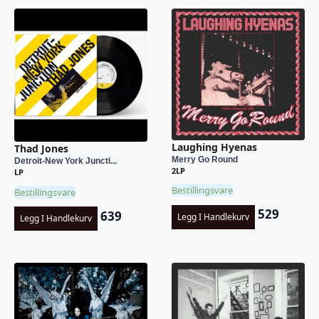
Laughing Hyenas
Thad Jones
Merry Go Round
Detroit-New York Juncti...
2LP
LP
Bestillingsvare
Bestillingsvare
529
639
Legg I Handlekurv
Legg I Handlekurv