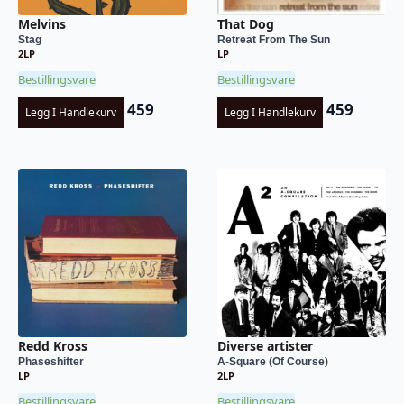
Melvins
That Dog
Stag
Retreat From The Sun
2LP
LP
Bestillingsvare
Bestillingsvare
459
459
Legg I Handlekurv
Legg I Handlekurv
Redd Kross
Diverse artister
Phaseshifter
A-Square (Of Course)
LP
2LP
Bestillingsvare
Bestillingsvare