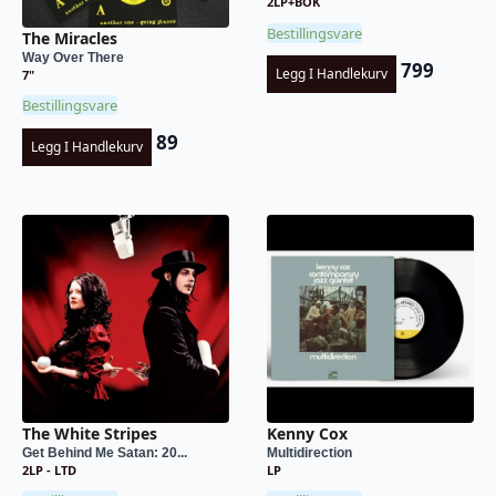
2LP+BOK
Bestillingsvare
The Miracles
Way Over There
799
Legg I Handlekurv
7"
Bestillingsvare
89
Legg I Handlekurv
The White Stripes
Kenny Cox
Get Behind Me Satan: 20...
Multidirection
2LP - LTD
LP