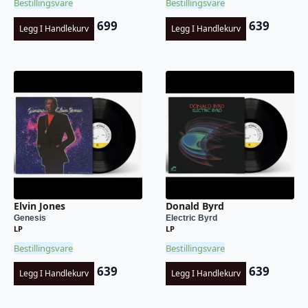
Bestillingsvare
Bestillingsvare
699
639
Legg I Handlekurv
Legg I Handlekurv
Elvin Jones
Donald Byrd
Genesis
Electric Byrd
LP
LP
Bestillingsvare
Bestillingsvare
639
639
Legg I Handlekurv
Legg I Handlekurv