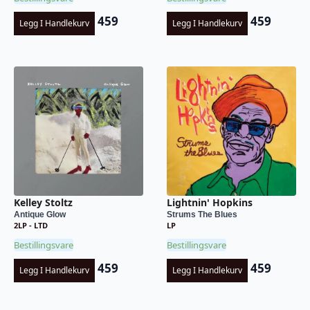
459
459
Legg I Handlekurv
Legg I Handlekurv
Kelley Stoltz
Lightnin' Hopkins
Antique Glow
Strums The Blues
2LP - LTD
LP
Bestillingsvare
Bestillingsvare
459
459
Legg I Handlekurv
Legg I Handlekurv