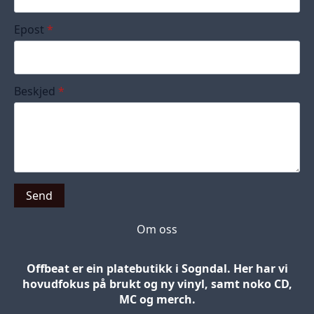
Epost
*
Beskjed
*
Send
Om oss
Offbeat er ein platebutikk i Sogndal. Her har vi
hovudfokus på brukt og ny vinyl, samt noko CD,
MC og merch.