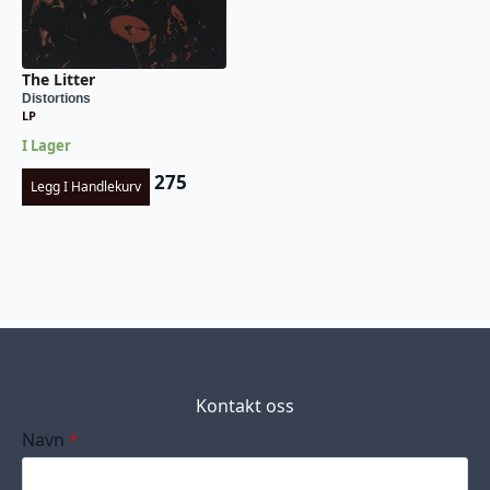
The Litter
Distortions
LP
I Lager
275
Legg I Handlekurv
Kontakt oss
Navn
*