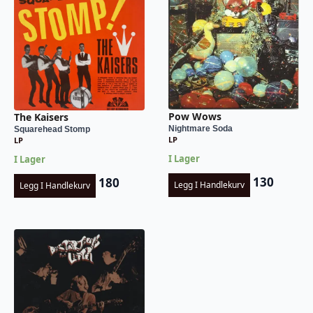
Pow Wows
The Kaisers
Nightmare Soda
Squarehead Stomp
LP
LP
I Lager
I Lager
130
180
Legg I Handlekurv
Legg I Handlekurv