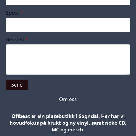
Epost
*
Beskjed
*
Send
Om oss
Offbeat er ein platebutikk i Sogndal. Her har vi
hovudfokus på brukt og ny vinyl, samt noko CD,
MC og merch.