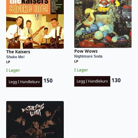
Pow Wows
The Kaisers
Nightmare Soda
Shake Me!
LP
LP
I Lager
I Lager
130
150
Legg I Handlekurv
Legg I Handlekurv