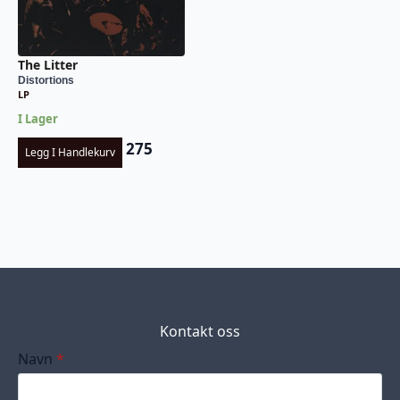
The Litter
Distortions
LP
I Lager
275
Legg I Handlekurv
Kontakt oss
Navn
*