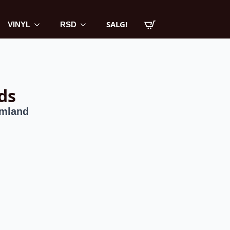
SALG!
VINYL
RSD
ds
amland