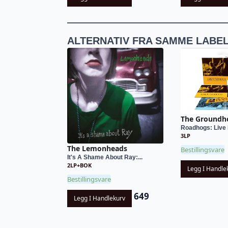
ALTERNATIV FRA SAMME LABE
The Groundh
Roadhogs: Live 
3LP
The Lemonheads
Bestillingsvare
It's A Shame About Ray:...
2LP+BOK
Legg I Handle
Bestillingsvare
649
Legg I Handlekurv