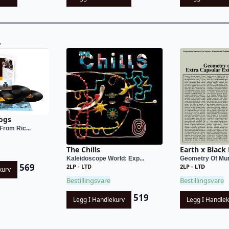
L
ogs
From Ric...
The Chills
Earth x Black
Kaleidoscope World: Exp...
Geometry Of Murd
569
2LP - LTD
2LP - LTD
kurv
Bestillingsvare
Bestillingsvare
519
Legg I Handlekurv
Legg I Handle