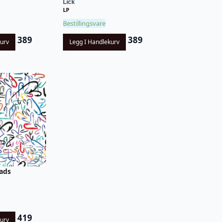
Lick
LP
Bestillingsvare
389
389
kurv
Legg I Handlekurv
ads
419
kurv