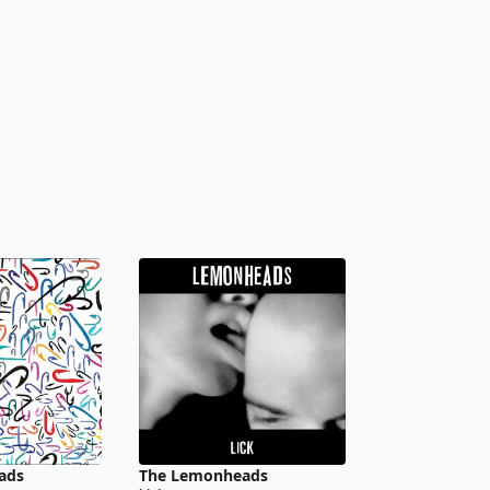
ads
The Lemonheads