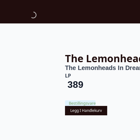
The Lemonhea
The Lemonheads In Dre
LP
389
Bestillingsvare
Legg I Handlekurv