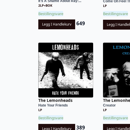
It's A Shame About Ray:...
Come On Feel T
2LP+BOK
LP
Bestillingsvare
Bestillingsvare
649
Legg I Handlekurv
Legg I Handle
The Lemonheads
The Lemonhe
Hate Your Friends
Creator
LP
LP
Bestillingsvare
Bestillingsvare
389
Legg I Handlekurv
Legg I Handle