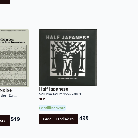
Half Japanese
 Noi$e
Volume Four: 1997-2001
er: Ext...
3LP
Bestillingsvare
499
519
Legg I Handlekurv
kurv