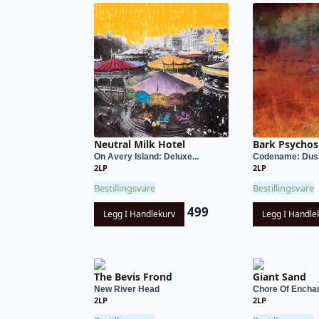
Neutral Milk Hotel
Bark Psychos
On Avery Island: Deluxe...
Codename: Dus
2LP
2LP
Bestillingsvare
Bestillingsvare
499
Legg I Handlekurv
Legg I Handle
The Bevis Frond
Giant Sand
New River Head
Chore Of Encha
2LP
2LP