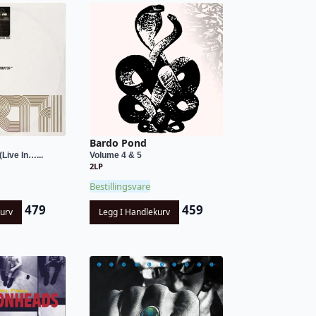
Bardo Pond
Live In…...
Volume 4 & 5
2LP
Bestillingsvare
479
459
kurv
Legg I Handlekurv