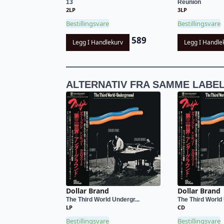
13
Reunion
2LP
3LP
Bestillingsvare
Bestillingsvare
589
Legg I Handlekurv
Legg I Handle
ALTERNATIV FRA SAMME LABE
Dollar Brand
Dollar Brand
The Third World Undergr...
The Third World 
LP
CD
Bestillingsvare
Bestillingsvare