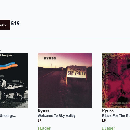
519
kurv
L
Kyuss
Kyuss
Undergr...
Welcome To Sky Valley
Blues For The R
LP
LP
I Lager
I Lager