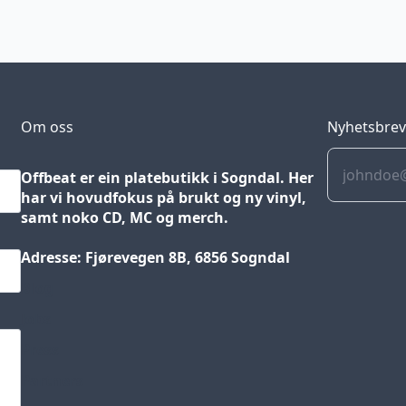
Om oss
Nyhetsbre
Offbeat er ein platebutikk i Sogndal. Her
har vi hovudfokus på brukt og ny vinyl,
samt noko CD, MC og merch.
Adresse: Fjørevegen 8B, 6856 Sogndal
Blog
Jobs
Press
Partners