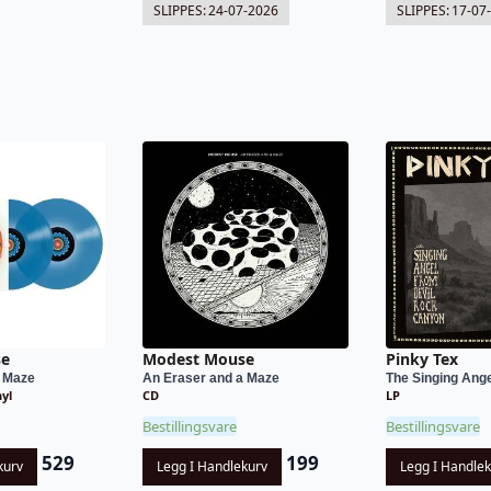
SLIPPES:
24-07-2026
SLIPPES:
17-07
se
Modest Mouse
Pinky Tex
a Maze
An Eraser and a Maze
The Singing Angel
nyl
CD
LP
Bestillingsvare
Bestillingsvare
529
199
kurv
Legg I Handlekurv
Legg I Handle