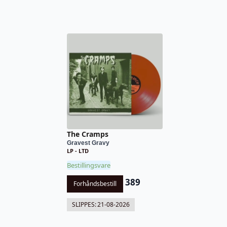
The Cramps
Gravest Gravy
LP - LTD
Bestillingsvare
389
Forhåndsbestill
SLIPPES:
21-08-2026