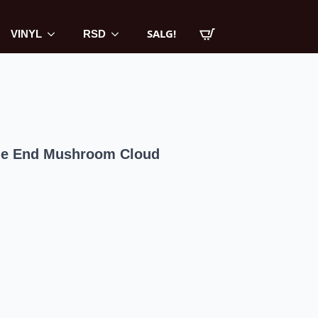
SALG!
VINYL
RSD
The End Mushroom Cloud