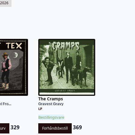
-2026
The Cramps
 Fro...
Gravest Gravy
LP
Bestillingsvare
329
369
kurv
Forhåndsbestill