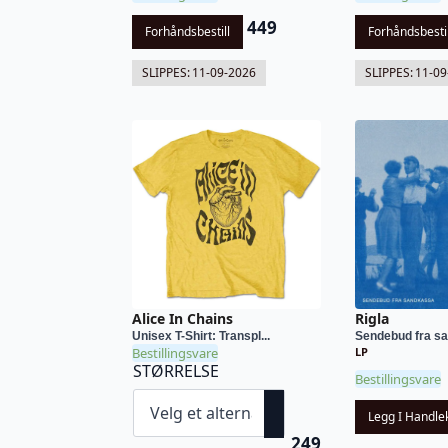
449
Forhåndsbestill
Forhåndsbestil
SLIPPES:
11-09-2026
SLIPPES:
11-09
Alice In Chains
Rigla
Unisex T-Shirt: Transpl...
Sendebud fra s
Bestillingsvare
LP
STØRRELSE
Bestillingsvare
Legg I Handle
249