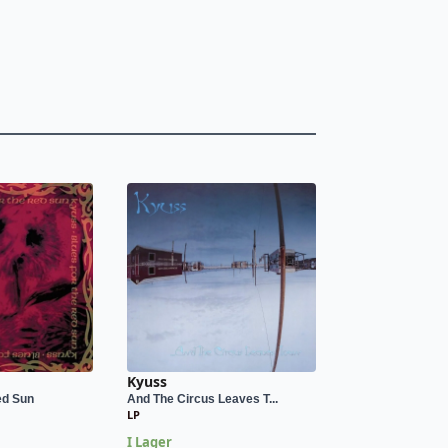
Kyuss
ed Sun
And The Circus Leaves T...
LP
I Lager