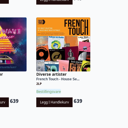
er
Diverse artister
French Touch - House Se...
2LP
Bestillingsvare
639
639
kurv
Legg I Handlekurv