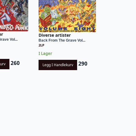
er
Diverse artister
ave Vol...
Back From The Grave Vol...
2LP
I Lager
260
290
kurv
Legg I Handlekurv