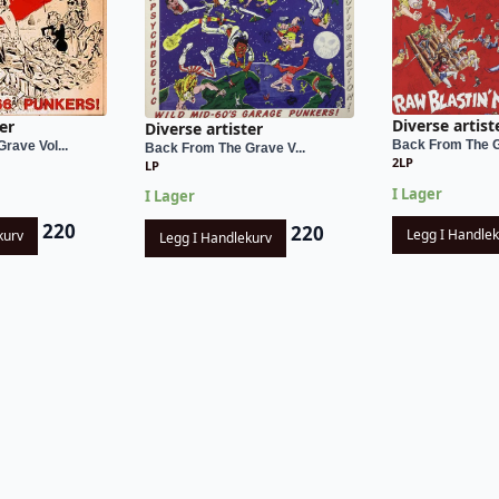
Diverse artist
er
Diverse artister
Back From The Gr
rave Vol...
Back From The Grave V...
2LP
LP
I Lager
I Lager
220
220
Legg I Handle
kurv
Legg I Handlekurv