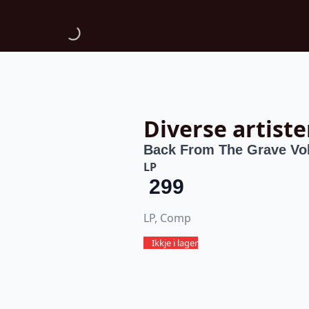
Diverse artiste
Back From The Grave V
LP
299
LP, Comp
Ikkje i lager