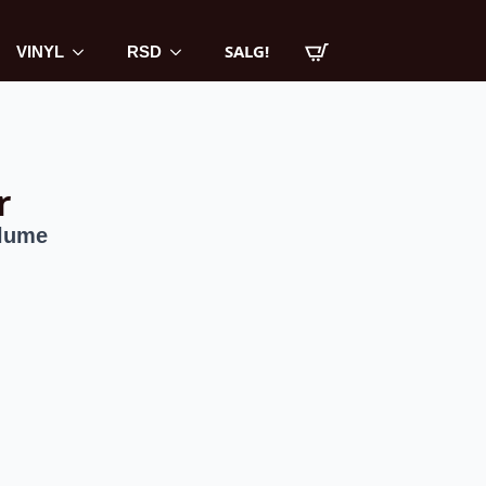
SALG!
VINYL
RSD
r
olume