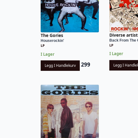
Diverse artist
The Gories
Back From The G
Houserockin'
LP
LP
I Lager
I Lager
299
Legg I Handle
Legg I Handlekurv