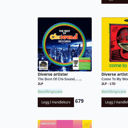
Diverse artister
Diverse artist
The Best Of Chi-Sound… ...
Come To My Wor
2LP
2LP - LTD
Bestillingsvare
Bestillingsvare
679
Legg I Handlekurv
Legg I Handle