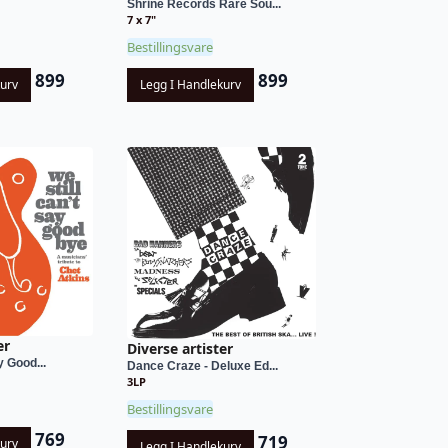
Shrine Records Rare Sou...
7 x 7"
Bestillingsvare
899
899
kurv
Legg I Handlekurv
er
Diverse artister
y Good...
Dance Craze - Deluxe Ed...
3LP
Bestillingsvare
769
719
kurv
Legg I Handlekurv