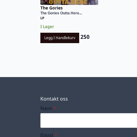
The Gories
The Gories Outta Here...
LP
I Lager
250
Legg I Handlekurv
Kontakt oss
Navn
*
Epost
*