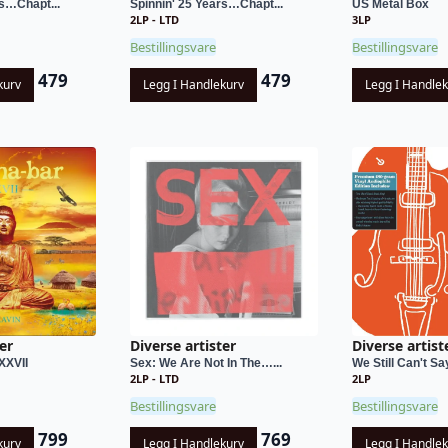
rs…Chapt...
Spinnin' 25 Years…Chapt...
US Metal Box
2LP - LTD
3LP
Bestillingsvare
Bestillingsvare
479
479
kurv
Legg I Handlekurv
Legg I Handle
er
Diverse artister
Diverse artist
XXVII
Sex: We Are Not In The…...
We Still Can't Sa
2LP - LTD
2LP
Bestillingsvare
Bestillingsvare
799
769
kurv
Legg I Handlekurv
Legg I Handle