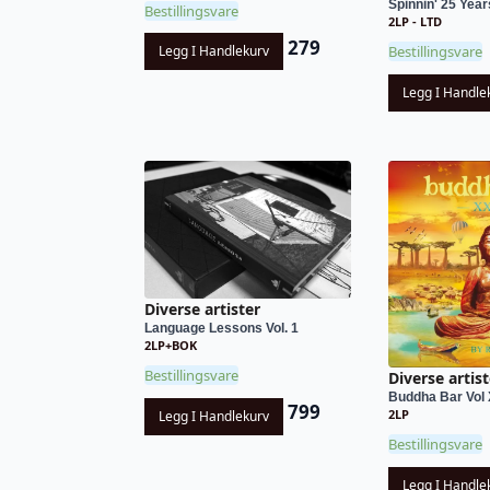
Spinnin' 25 Yea
Bestillingsvare
2LP - LTD
279
Legg I Handlekurv
Bestillingsvare
Legg I Handle
Diverse artister
Language Lessons Vol. 1
2LP+BOK
Bestillingsvare
Diverse artist
Buddha Bar Vol 
799
2LP
Legg I Handlekurv
Bestillingsvare
Legg I Handle