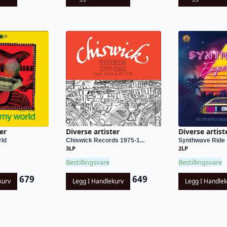
er
Diverse artister
Diverse artist
ld
Chiswick Records 1975-1...
Synthwave Ride
3LP
2LP
Bestillingsvare
Bestillingsvare
679
649
kurv
Legg I Handlekurv
Legg I Handle