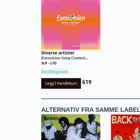
Diverse artister
Eurovision Song Contest...
3LP - LTD
Bestillingsvare
619
Legg I Handlekurv
ALTERNATIV FRA SAMME LABE