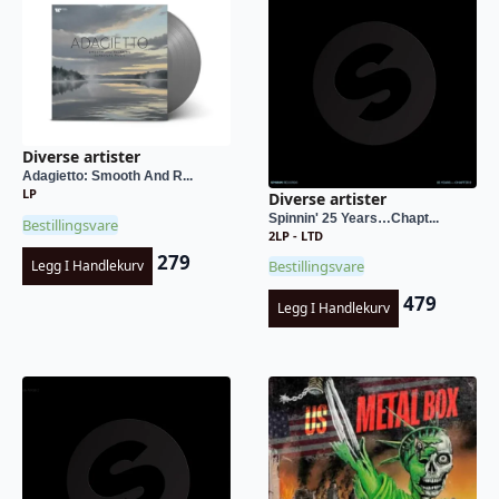
Diverse artister
Adagietto: Smooth And R...
LP
Diverse artister
Spinnin' 25 Years…Chapt...
Bestillingsvare
2LP - LTD
279
Bestillingsvare
Legg I Handlekurv
479
Legg I Handlekurv