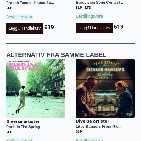
Eurovision Song Contest...
French Touch - House Se...
3LP - LTD
2LP
Bestillingsvare
Bestillingsvare
619
639
Legg I Handlekurv
Legg I Handlekurv
ALTERNATIV FRA SAMME LABEL
Diverse artister
Diverse artister
Little Bangers From Ric...
Paris In The Spring
2LP
2LP
Bestillingsvare
Bestillingsvare