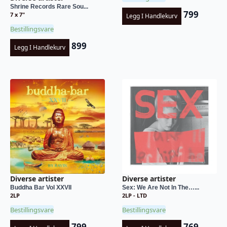
Shrine Records Rare Sou...
799
7 x 7"
Legg I Handlekurv
Bestillingsvare
899
Legg I Handlekurv
Diverse artister
Diverse artister
Buddha Bar Vol XXVII
Sex: We Are Not In The…...
2LP
2LP - LTD
Bestillingsvare
Bestillingsvare
799
769