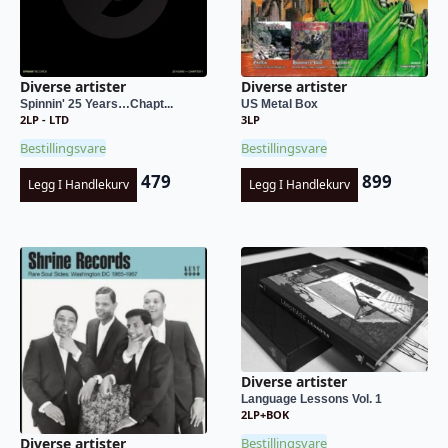
Diverse artister
Diverse artister
Spinnin' 25 Years…Chapt...
US Metal Box
2LP - LTD
3LP
Bestillingsvare
Bestillingsvare
479
899
Legg I Handlekurv
Legg I Handlekurv
Diverse artister
Language Lessons Vol. 1
2LP+BOK
Bestillingsvare
Diverse artister