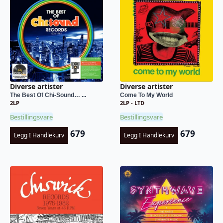
Diverse artister
Diverse artister
The Best Of Chi-Sound… ...
Come To My World
2LP
2LP - LTD
Bestillingsvare
Bestillingsvare
679
679
Legg I Handlekurv
Legg I Handlekurv