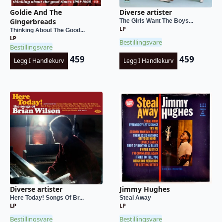
Goldie And The
Diverse artister
Gingerbreads
The Girls Want The Boys...
LP
Thinking About The Good...
LP
Bestillingsvare
Bestillingsvare
459
459
Legg I Handlekurv
Legg I Handlekurv
Diverse artister
Jimmy Hughes
Here Today! Songs Of Br...
Steal Away
LP
LP
Bestillingsvare
Bestillingsvare