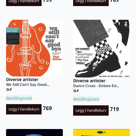
Legg I Handlekurv
Legg I Handlekurv
Diverse artister
Diverse artister
We Still Can't Say Good...
Dance Craze - Deluxe Ed...
2LP
3LP
Bestillingsvare
Bestillingsvare
769
719
Legg I Handlekurv
Legg I Handlekurv