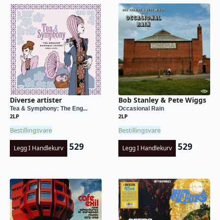
Diverse artister
Bob Stanley & Pete Wiggs
Tea & Symphony: The Eng...
Occasional Rain
2LP
2LP
Bestillingsvare
Bestillingsvare
529
529
Legg I Handlekurv
Legg I Handlekurv