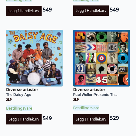
549
549
Legg I Handlekurv
Legg I Handlekurv
Diverse artister
Diverse artister
Paul Weller Presents Th...
The Daisy Age
2LP
2LP
Bestillingsvare
Bestillingsvare
529
549
Legg I Handlekurv
Legg I Handlekurv