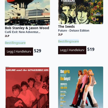
The Seeds
Bob Stanley & Jason Wood
Future - Deluxe Edition
Café Exil: New Adventur...
2LP
2LP
Bestillingsvare
Bestillingsvare
519
529
Legg I Handlekurv
Legg I Handlekurv