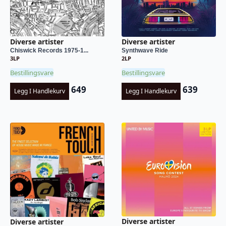
Diverse artister
Diverse artister
Chiswick Records 1975-1...
Synthwave Ride
3LP
2LP
Bestillingsvare
Bestillingsvare
649
639
Legg I Handlekurv
Legg I Handlekurv
Diverse artister
Diverse artister