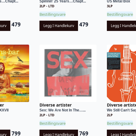
rs…Chapt...
Spinnin' 25 Years…Chapt...
US Metal Box
2LP - LTD
3LP
Bestillingsvare
Bestillingsvare
479
479
kurv
Legg I Handlekurv
Legg I Handle
er
Diverse artister
Diverse artist
XXVII
Sex: We Are Not In The…...
We Still Can't Sa
2LP - LTD
2LP
Bestillingsvare
Bestillingsvare
799
769
kurv
Legg I Handlekurv
Legg I Handle