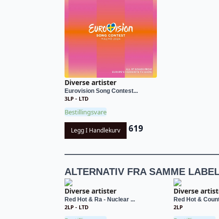
Diverse artister
Eurovision Song Contest...
3LP - LTD
Bestillingsvare
619
Legg I Handlekurv
ALTERNATIV FRA SAMME LABE
Diverse artister
Diverse artist
Red Hot & Ra - Nuclear ...
Red Hot & Coun
2LP - LTD
2LP