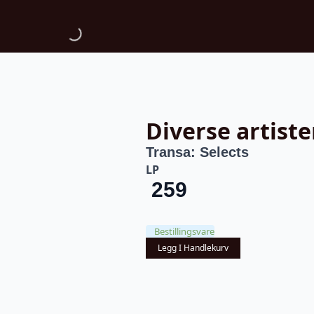
Diverse artiste
Transa: Selects
LP
259
Bestillingsvare
Legg I Handlekurv