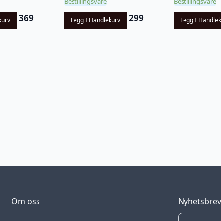
Bestillingsvare
Bestillingsvare
369
299
kurv
Legg I Handlekurv
Legg I Handle
Om oss
Nyhetsbre