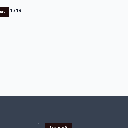
1719
kurv
v
Meld på