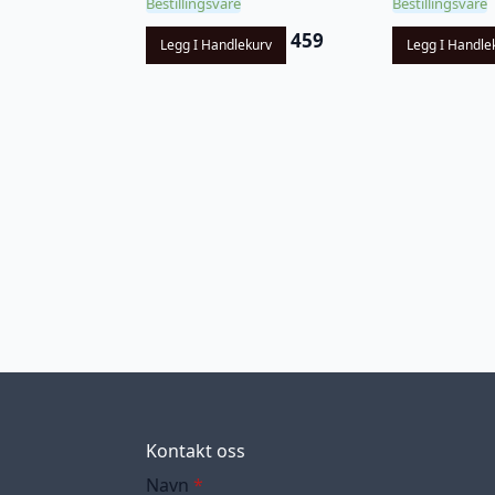
Bestillingsvare
Bestillingsvare
459
Legg I Handlekurv
Legg I Handle
Kontakt oss
Navn
*