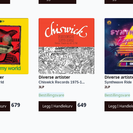
er
Diverse artister
Diverse artist
ld
Chiswick Records 1975-1...
Synthwave Ride
3LP
2LP
Bestillingsvare
Bestillingsvare
679
649
kurv
Legg I Handlekurv
Legg I Handle