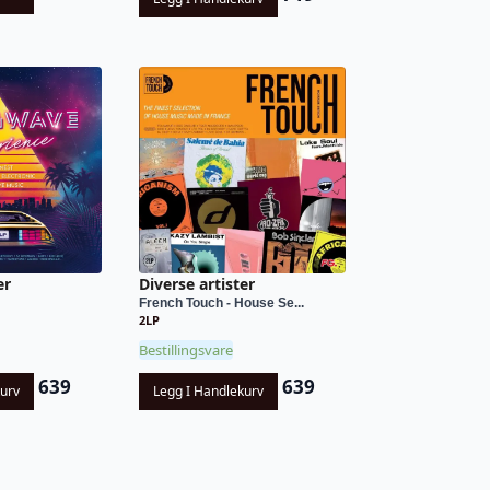
er
Diverse artister
French Touch - House Se...
2LP
Bestillingsvare
639
639
kurv
Legg I Handlekurv