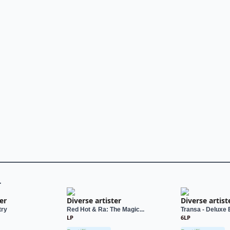
L
er
Diverse artister
Diverse artist
try
Red Hot & Ra: The Magic...
Transa - Deluxe 
LP
6LP