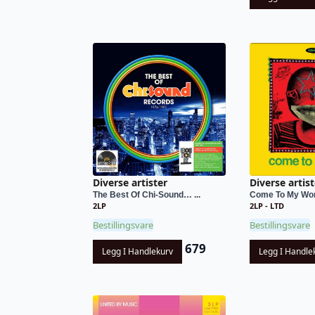
Diverse artister
Diverse artist
The Best Of Chi-Sound… ...
Come To My Wor
2LP
2LP - LTD
Bestillingsvare
Bestillingsvare
679
Legg I Handlekurv
Legg I Handle