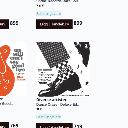
Shrine Records Rare Sou...
7 x 7"
Bestillingsvare
899
899
kurv
Legg I Handlekurv
er
Diverse artister
y Good...
Dance Craze - Deluxe Ed...
3LP
Bestillingsvare
769
719
kurv
Legg I Handlekurv