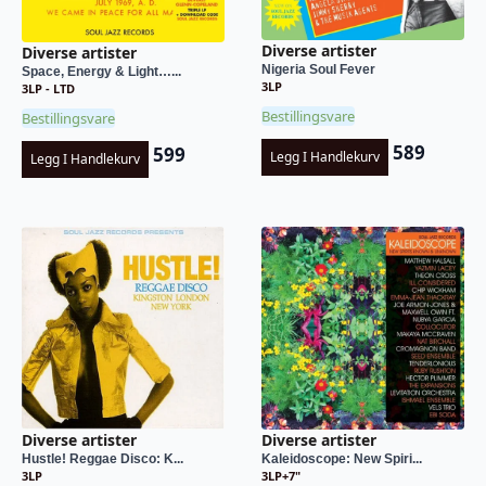
Diverse artister
Diverse artister
Nigeria Soul Fever
Space, Energy & Light…...
3LP
3LP - LTD
Bestillingsvare
Bestillingsvare
589
599
Legg I Handlekurv
Legg I Handlekurv
Diverse artister
Diverse artister
Hustle! Reggae Disco: K...
Kaleidoscope: New Spiri...
3LP
3LP+7"