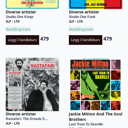
Diverse artister
Diverse artister
Studio One Kings
Studio One Funk
2LP - LTD
2LP - LTD
Bestillingsvare
Bestillingsvare
479
479
Legg I Handlekurv
Legg I Handlekurv
Diverse artister
Jackie Mittoo And The Soul
Brothers
Rastafari: The Dreads E...
2LP - LTD
Last Train To Skaville