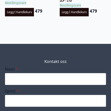
2LP - LTD
Bestillingsvare
Bestillingsvare
479
479
Legg I Handlekurv
Legg I Handlekurv
Kontakt oss
Navn
*
Epost
*