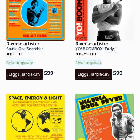
Diverse artister
Diverse artister
Studio One Scorcher
YO! BOOMBOX: Early…
3LP - LTD
3LP+7" - LTD
Bestillingsvare
Bestillingsvare
599
599
Legg I Handlekurv
Legg I Handlekurv