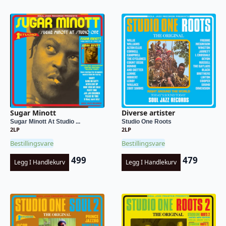
Sugar Minott
Diverse artister
Sugar Minott At Studio ...
Studio One Roots
2LP
2LP
Bestillingsvare
Bestillingsvare
499
479
Legg I Handlekurv
Legg I Handlekurv