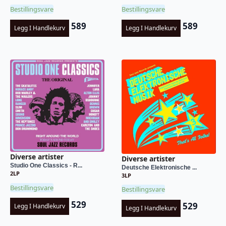
Bestillingsvare
Bestillingsvare
589
589
Legg I Handlekurv
Legg I Handlekurv
Diverse artister
Diverse artister
Studio One Classics - R...
Deutsche Elektronische ...
2LP
3LP
Bestillingsvare
Bestillingsvare
529
529
Legg I Handlekurv
Legg I Handlekurv