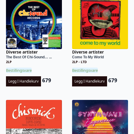
Diverse artister
Diverse artister
The Best Of Chi-Sound… ...
Come To My World
2LP
2LP - LTD
Bestillingsvare
Bestillingsvare
679
679
Legg I Handlekurv
Legg I Handlekurv