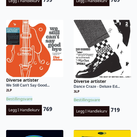
Legg I Handlekurv
Legg I Handlekurv
Diverse artister
Diverse artister
We Still Can't Say Good...
Dance Craze - Deluxe Ed...
2LP
3LP
Bestillingsvare
Bestillingsvare
769
719
Legg I Handlekurv
Legg I Handlekurv