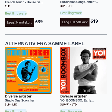
Eurovision Song Contest...
French Touch - House Se...
3LP - LTD
2LP
Bestillingsvare
Bestillingsvare
619
639
Legg I Handlekurv
Legg I Handlekurv
ALTERNATIV FRA SAMME LABEL
Diverse artister
Diverse artister
Studio One Scorcher
YO! BOOMBOX: Early…
3LP - LTD
3LP+7" - LTD
Bestillingsvare
Bestillingsvare