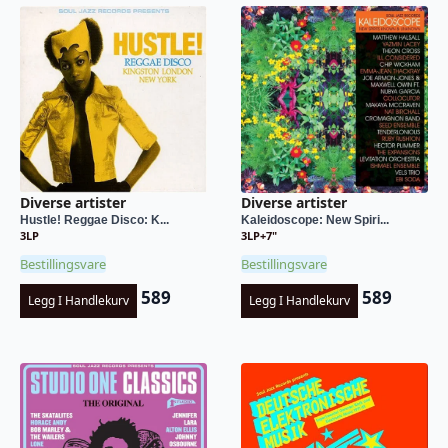
Diverse artister
Diverse artister
Hustle! Reggae Disco: K...
Kaleidoscope: New Spiri...
3LP
3LP+7"
Bestillingsvare
Bestillingsvare
589
589
Legg I Handlekurv
Legg I Handlekurv