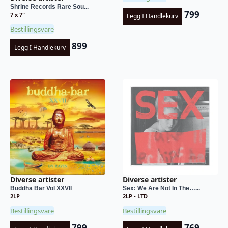
Shrine Records Rare Sou...
799
7 x 7"
Legg I Handlekurv
Bestillingsvare
899
Legg I Handlekurv
Diverse artister
Diverse artister
Buddha Bar Vol XXVII
Sex: We Are Not In The…...
2LP
2LP - LTD
Bestillingsvare
Bestillingsvare
799
769