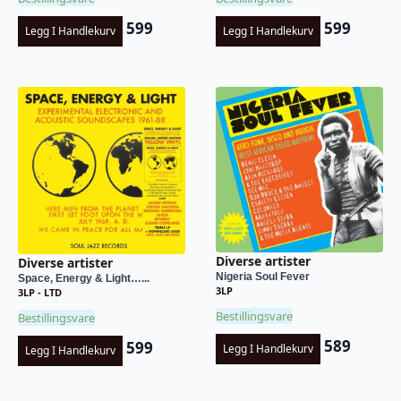
599
599
Legg I Handlekurv
Legg I Handlekurv
Diverse artister
Diverse artister
Nigeria Soul Fever
Space, Energy & Light…...
3LP
3LP - LTD
Bestillingsvare
Bestillingsvare
589
599
Legg I Handlekurv
Legg I Handlekurv