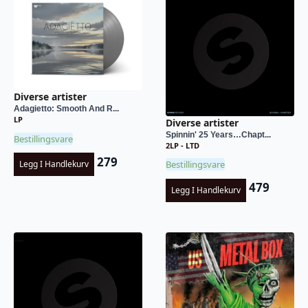
Diverse artister
Adagietto: Smooth And R...
LP
Diverse artister
Spinnin' 25 Years…Chapt...
Bestillingsvare
2LP - LTD
279
Bestillingsvare
Legg I Handlekurv
479
Legg I Handlekurv