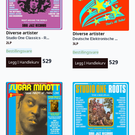
Diverse artister
Diverse artister
Studio One Classics - R...
Deutsche Elektronische ...
2LP
3LP
Bestillingsvare
Bestillingsvare
529
529
Legg I Handlekurv
Legg I Handlekurv