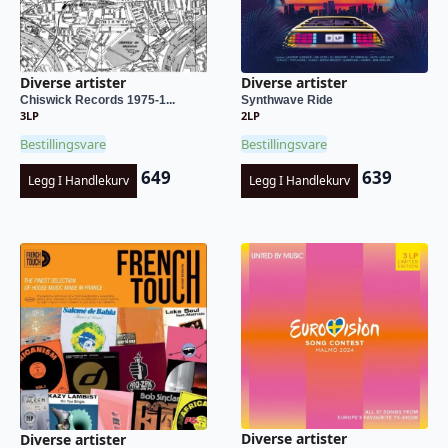
Diverse artister
Diverse artister
Chiswick Records 1975-1...
Synthwave Ride
3LP
2LP
Bestillingsvare
Bestillingsvare
649
639
Legg I Handlekurv
Legg I Handlekurv
Diverse artister
Diverse artister