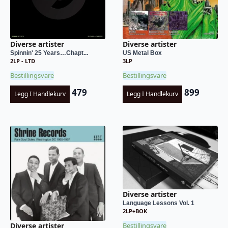
Diverse artister
Diverse artister
Spinnin' 25 Years…Chapt...
US Metal Box
2LP - LTD
3LP
Bestillingsvare
Bestillingsvare
479
899
Legg I Handlekurv
Legg I Handlekurv
Diverse artister
Language Lessons Vol. 1
2LP+BOK
Bestillingsvare
Diverse artister