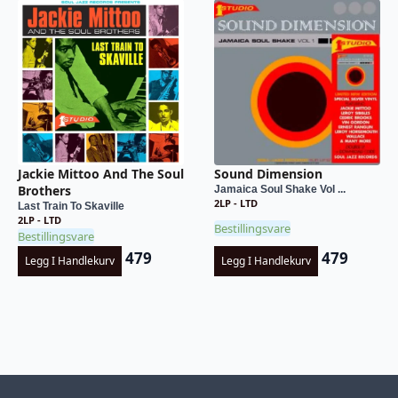
Jackie Mittoo And The Soul
Sound Dimension
Brothers
Jamaica Soul Shake Vol ...
2LP - LTD
Last Train To Skaville
2LP - LTD
Bestillingsvare
Bestillingsvare
479
479
Legg I Handlekurv
Legg I Handlekurv